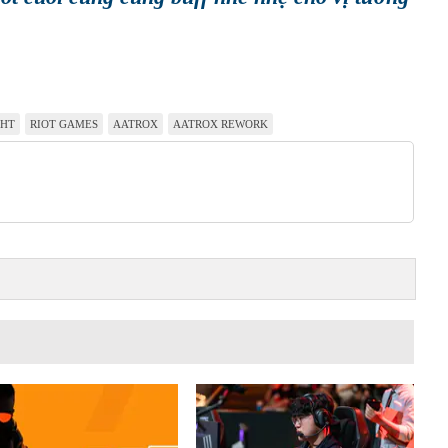
HT
RIOT GAMES
AATROX
AATROX REWORK