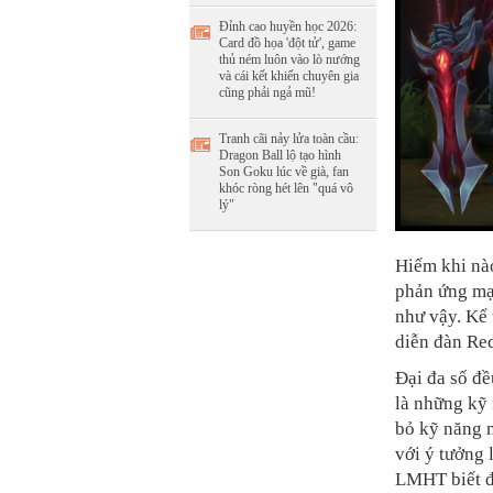
Đỉnh cao huyền học 2026:
Card đồ họa 'đột tử', game
thủ ném luôn vào lò nướng
và cái kết khiến chuyên gia
cũng phải ngả mũ!
Tranh cãi nảy lửa toàn cầu:
Dragon Ball lộ tạo hình
Son Goku lúc về già, fan
khóc ròng hét lên "quá vô
lý"
Hiếm khi nà
phản ứng mạ
như vậy. Kể 
diễn đàn Red
Đại đa số đề
là những kỹ 
bỏ kỹ năng 
với ý tưởng 
LMHT biết đ