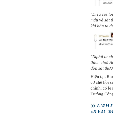
"Điều cốt lõ
máu và sát t
khi hắn ta đ
"Người ta ch
thích chơi A
dồn sát thươ
Hiện tại, Ri
cơ chế hồi s
chính, có lẽ
Trường Công
LMHT 
xã hội, R