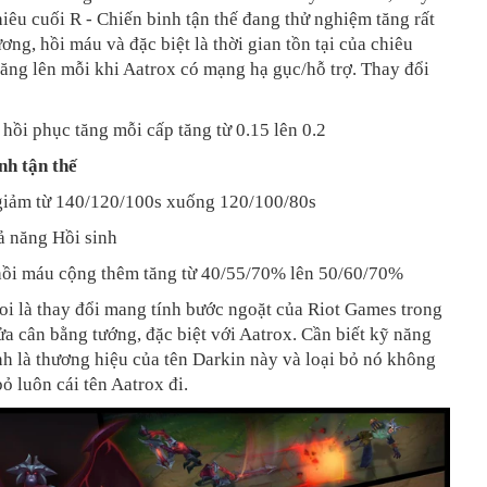
hiêu cuối R - Chiến binh tận thế đang thử nghiệm tăng rất
ương, hồi máu và đặc biệt là thời gian tồn tại của chiêu
tăng lên mỗi khi Aatrox có mạng hạ gục/hỗ trợ. Thay đổi
hồi phục tăng mỗi cấp tăng từ 0.15 lên 0.2
nh tận thế
 giảm từ 140/120/100s xuống 120/100/80s
ả năng Hồi sinh
hồi máu cộng thêm tăng từ 40/55/70% lên 50/60/70%
oi là thay đổi mang tính bước ngoặt của Riot Games trong
ửa cân bằng tướng, đặc biệt với Aatrox. Cần biết kỹ năng
nh là thương hiệu của tên Darkin này và loại bỏ nó không
bỏ luôn cái tên Aatrox đi.