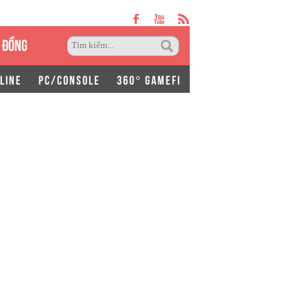
 ĐỒNG
LINE
PC/CONSOLE
360° GAMEFI