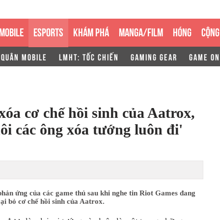
MOBILE
ESPORTS
KHÁM PHÁ
MANGA/FILM
HÓNG
CỘNG
 QUÂN MOBILE
LMHT: TỐC CHIẾN
GAMING GEAR
GAME ON
óa cơ chế hồi sinh của Aatrox,
ôi các ông xóa tướng luôn đi'
phản ứng của các game thủ sau khi nghe tin Riot Games đang
ại bỏ cơ chế hồi sinh của Aatrox.