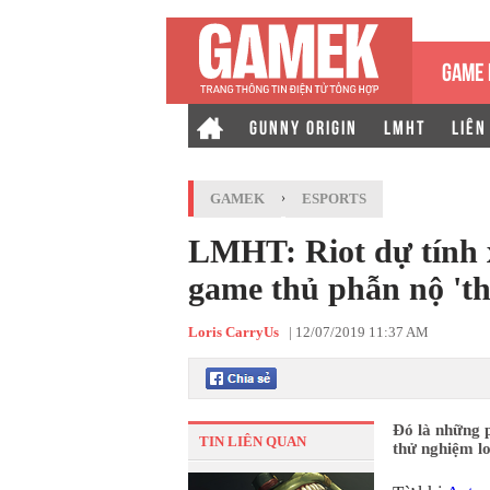
GAME 
GUNNY ORIGIN
LMHT
LIÊN
GAMEK
›
ESPORTS
LMHT: Riot dự tính x
game thủ phẫn nộ 'th
Loris CarryUs
|
12/07/2019 11:37 AM
Đó là những 
TIN LIÊN QUAN
thử nghiệm lo