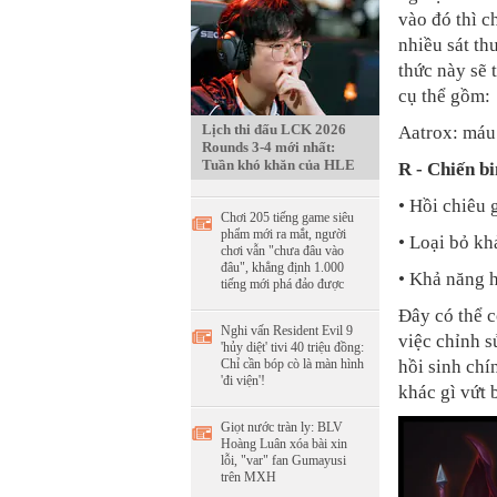
vào đó thì c
nhiều sát th
thức này sẽ 
cụ thể gồm:
Lịch thi đấu LCK 2026
Aatrox: máu 
Rounds 3-4 mới nhất:
Tuần khó khăn của HLE
R - Chiến bi
• Hồi chiêu
Chơi 205 tiếng game siêu
phẩm mới ra mắt, người
• Loại bỏ kh
chơi vẫn "chưa đâu vào
đâu", khẳng định 1.000
• Khả năng 
tiếng mới phá đảo được
Đây có thể c
Nghi vấn Resident Evil 9
việc chỉnh s
'hủy diệt' tivi 40 triệu đồng:
hồi sinh chí
Chỉ cần bóp cò là màn hình
'đi viện'!
khác gì vứt 
Giọt nước tràn ly: BLV
Hoàng Luân xóa bài xin
lỗi, "var" fan Gumayusi
trên MXH