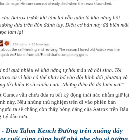
i của Aatrox trước khi làm lại vẫn luôn là khả năng hồi
hương dựa trên đòn đánh tay. Điều cơ bản này đã biến mất
ược làm lại"
ỉ nói quá nhiều về khả năng tự hồi máu và hồi sinh. Tôi
atrox cũ vì hắn có thể nhảy bổ vào đội hình đối phương và
ng từ chiêu E và chiêu cuối. Những điều đó đã biến mất"
ot Games vẫn chưa đưa ra bất kỳ động thái nào nhằm giữ lại
inh này. Nếu những thử nghiệm trên đi vào phiên bản
 người ta sẽ chẳng còn thấy bóng dáng của Aatrox trên Đấu
 Lý đâu nữa.
- Dìm Tahm Kench Đường trên xuống đáy
iot cuối cùng cũng buff nhè nhẹ cho vị tướng