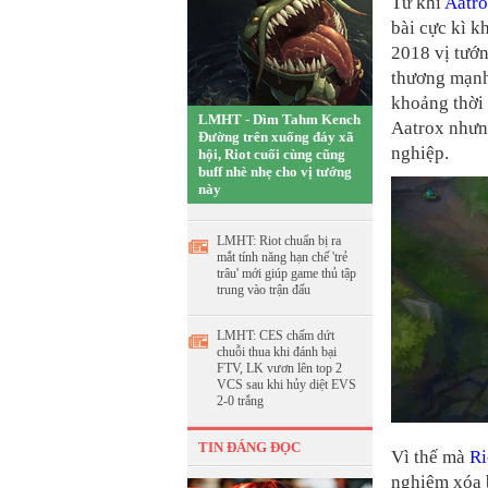
Từ khi
Aatr
bài cực kì k
2018 vị tướ
thương mạnh
khoảng thời 
LMHT - Dìm Tahm Kench
Aatrox nhưng
Đường trên xuống đáy xã
nghiệp.
hội, Riot cuối cùng cũng
buff nhè nhẹ cho vị tướng
này
LMHT: Riot chuẩn bị ra
mắt tính năng hạn chế 'trẻ
trâu' mới giúp game thủ tập
trung vào trận đấu
LMHT: CES chấm dứt
chuỗi thua khi đánh bại
FTV, LK vươn lên top 2
VCS sau khi hủy diệt EVS
2-0 trắng
TIN ĐÁNG ĐỌC
Vì thế mà
Ri
nghiệm xóa 