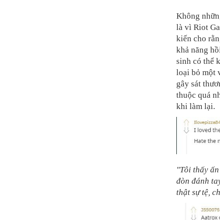
Không những
là vì Riot G
kiến cho rằn
khả năng hồi
sinh có thể 
loại bỏ một 
gây sát thươ
thuộc quá nh
khi làm lại.
"Tôi thấy ấn
đòn đánh tay
thật sự tệ, 