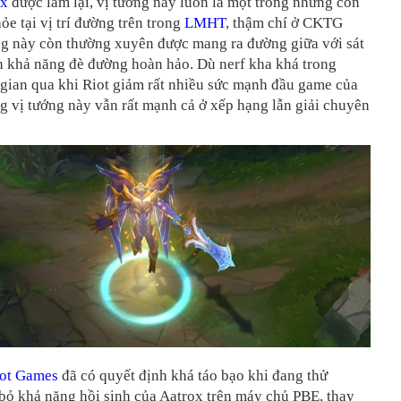
ox
được làm lại, vị tướng này luôn là một trong những con
hỏe tại vị trí đường trên trong
LMHT
, thậm chí ở CKTG
ng này còn thường xuyên được mang ra đường giữa với sát
 khả năng đè đường hoàn hảo. Dù nerf kha khá trong
gian qua khi Riot giảm rất nhiều sức mạnh đầu game của
 vị tướng này vẫn rất mạnh cả ở xếp hạng lẫn giải chuyên
ot Games
đã có quyết định khá táo bạo khi đang thử
bỏ khả năng hồi sinh của Aatrox trên máy chủ PBE, thay