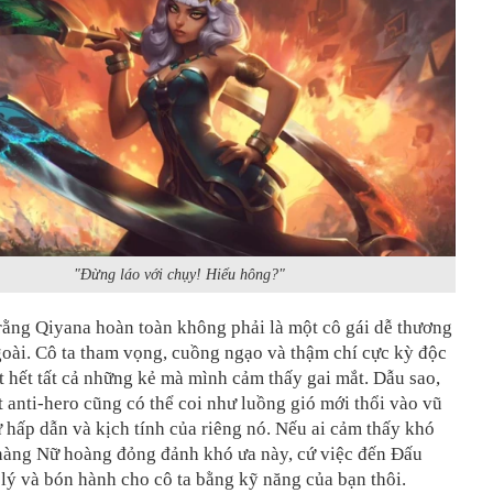
"Đừng láo với chụy! Hiểu hông?"
rằng Qiyana hoàn toàn không phải là một cô gái dễ thương
oài. Cô ta tham vọng, cuồng ngạo và thậm chí cực kỳ độc
át hết tất cả những kẻ mà mình cảm thấy gai mắt. Dẫu sao,
 anti-hero cũng có thể coi như luồng gió mới thổi vào vũ
hấp dẫn và kịch tính của riêng nó. Nếu ai cảm thấy khó
 nàng Nữ hoàng đỏng đảnh khó ưa này, cứ việc đến Đấu
lý và bón hành cho cô ta bằng kỹ năng của bạn thôi.