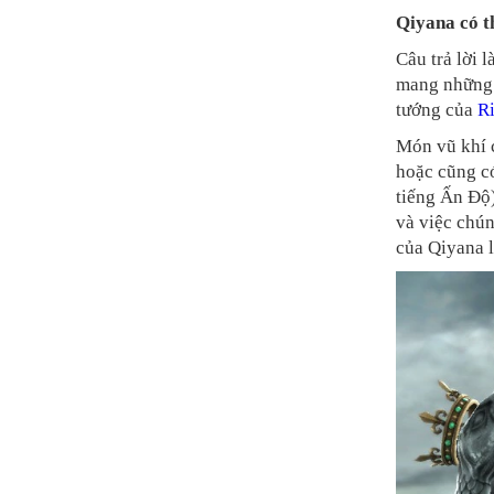
Qiyana có t
Câu trả lời 
mang những 
tướng của
R
Món vũ khí c
hoặc cũng có
tiếng Ấn Độ)
và việc chú
của Qiyana l