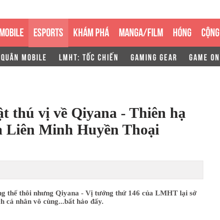
MOBILE
ESPORTS
KHÁM PHÁ
MANGA/FILM
HÓNG
CỘNG
 QUÂN MOBILE
LMHT: TỐC CHIẾN
GAMING GEAR
GAME ON
 thú vị về Qiyana - Thiên hạ
của Liên Minh Huyền Thoại
ng thế thôi nhưng Qiyana - Vị tướng thứ 146 của LMHT lại sở
ch cá nhân vô cùng...bất hảo đấy.