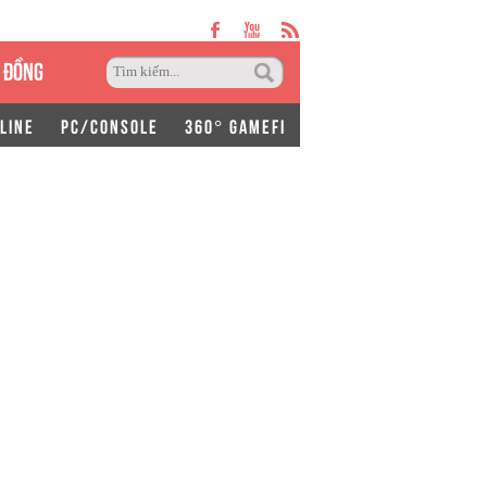
 ĐỒNG
LINE
PC/CONSOLE
360° GAMEFI