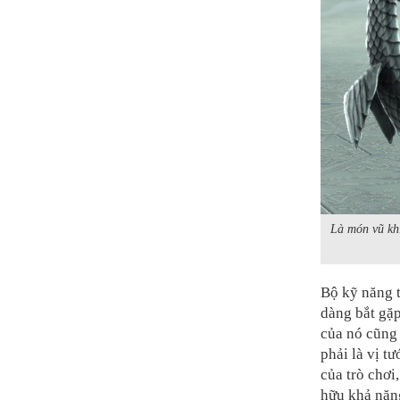
Là món vũ khí
Bộ kỹ năng t
dàng bắt gặ
của nó cũng 
phải là vị t
của trò chơi
hữu khả năng