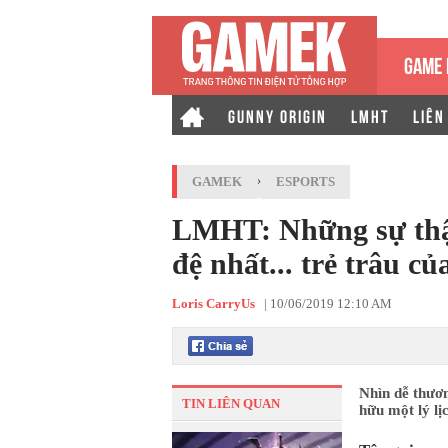
GAME 
GUNNY ORIGIN
LMHT
LIÊN
GAMEK
›
ESPORTS
LMHT: Những sự thật
đệ nhất... trẻ trâu 
Loris CarryUs
|
10/06/2019 12:10 AM
Nhìn dễ thươ
TIN LIÊN QUAN
hữu một lý lị