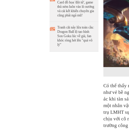
Card đồ họa 'đột tử', game
thủ ném luôn vào lò nướng
và cái kết khiến chuyên gia
cũng phải ngả mũ!
Tranh cãi nảy lửa toàn cầu:
Dragon Ball lộ tạo hình
Son Goku lúc về già, fan
khóc ròng hét lên "quá vô
lý"
Có thể thấy 
như vẻ bề ng
ác khi tàn s
một nhân vật
trụ LMHT sự 
chịu với cô
trường công 