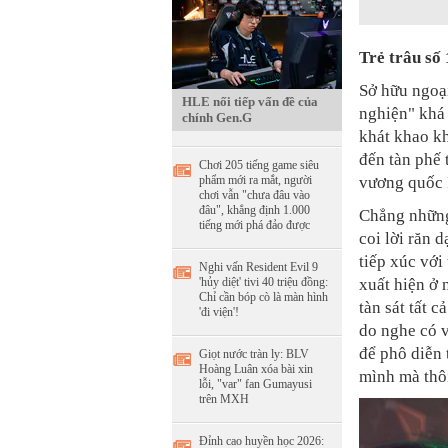
Trẻ trâu s
Sở hữu ngoại
HLE nối tiếp vấn đề của
nghiện" khá 
chính Gen.G
khát khao kh
đến tàn phế 
Chơi 205 tiếng game siêu
vương quốc 
phẩm mới ra mắt, người
chơi vẫn "chưa đâu vào
đâu", khẳng định 1.000
Chẳng những
tiếng mới phá đảo được
coi lời răn 
tiếp xúc với
Nghi vấn Resident Evil 9
xuất hiện ở 
'hủy diệt' tivi 40 triệu đồng:
Chỉ cần bóp cò là màn hình
tàn sát tất c
'đi viện'!
do nghe có v
để phô diễn 
Giọt nước tràn ly: BLV
Hoàng Luân xóa bài xin
mình mà thô
lỗi, "var" fan Gumayusi
trên MXH
Đỉnh cao huyền học 2026: