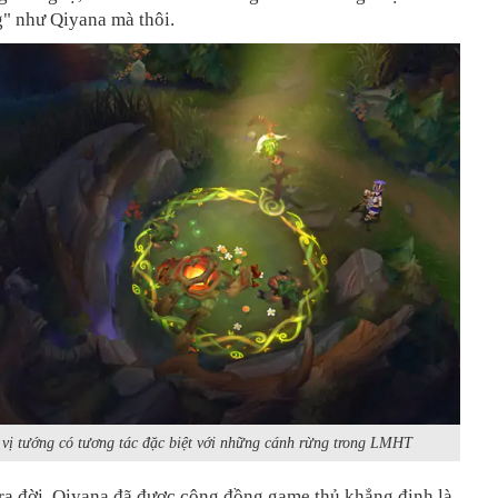
g" như Qiyana mà thôi.
à vị tướng có tương tác đặc biệt với những cánh rừng trong LMHT
ra đời, Qiyana đã được cộng đồng game thủ khẳng định là