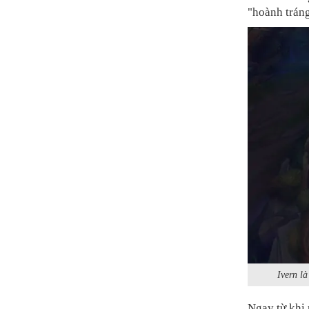
"hoành trán
Ivern l
Ngay từ khi 