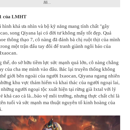
Hi...
ố 1 của LMHT
 hình khá ưa nhìn và bộ kỹ năng mang tính chất "gây
cao, song Qiyana lại có đời tư không mấy tốt đẹp. Quá
oe thông thạo 7, cô nàng đã đánh bà chị ruột thịt của mình
trong một trận đấu tay đôi để tranh giành ngôi báo của
Ixaocan.
 thế, do sở hữu tiềm lực sức mạnh quá lớn, cô nàng chẳng
dạy của cha mẹ mình vào đâu. Bác lại truyền thống không
 thế giới bên ngoài của người Ixaocan, Qiyana ngang nhiên
những khu vực thám hiểm và khai thác của người ngoại lai,
ả những người ngoại tộc xuất hiện tại rừng già Ixtal với lý
ẻ khá cao cả là...bảo vệ môi trường, nhưng thực chất chỉ là
tên tuổi và sức mạnh ma thuật nguyên tố kinh hoàng của
i.