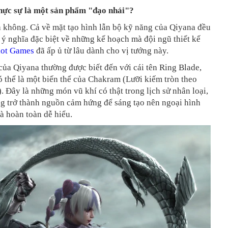
hực sự là một sản phẩm "đạo nhái"?
là không. Cả về mặt tạo hình lẫn bộ kỹ năng của Qiyana đều
ý nghĩa đặc biệt về những kế hoạch mà đội ngũ thiết kế
iot Games
đã ấp ủ từ lâu dành cho vị tướng này.
ủa Qiyana thường được biết đến với cái tên Ring Blade,
 thể là một biến thể của Chakram (Lưỡi kiếm tròn theo
. Đây là những món vũ khí có thật trong lịch sử nhân loại,
ng trở thành nguồn cảm hứng để sáng tạo nên ngoại hình
à hoàn toàn dễ hiểu.