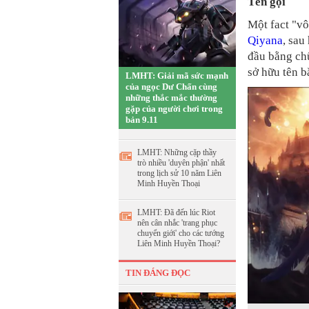
Tên gọi
Một fact "vô
Qiyana
, sau
đầu bằng chữ
sở hữu tên b
LMHT: Giải mã sức mạnh
của ngọc Dư Chấn cùng
những thắc mắc thường
gặp của người chơi trong
bản 9.11
LMHT: Những cặp thầy
trò nhiều 'duyên phận' nhất
trong lịch sử 10 năm Liên
Minh Huyền Thoại
LMHT: Đã đến lúc Riot
nên cân nhắc 'trang phục
chuyển giới' cho các tướng
Liên Minh Huyền Thoại?
TIN ĐÁNG ĐỌC