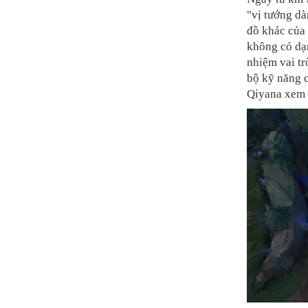
"vị tướng dà
đồ khác của
không có dạ
nhiệm vai t
bộ kỹ năng c
Qiyana xem 