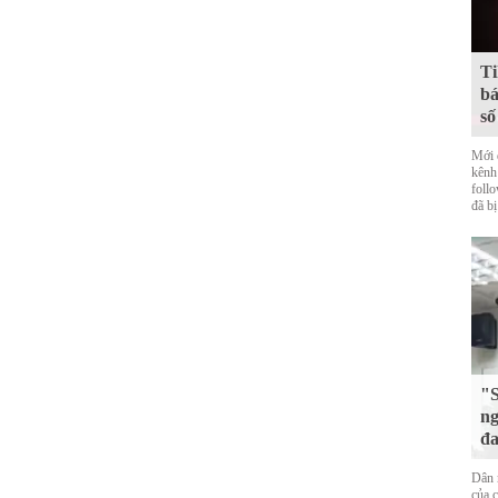
Ti
bá
số
Mới 
kênh
foll
đã bị
"S
ng
đa
Dân 
của c