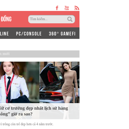
 ĐỒNG
LINE
PC/CONSOLE
360° GAMEFI
n mới
ữ cơ trưởng đẹp nhất lịch sử hàng
ông” giờ ra sao?
ì trông còn trẻ đẹp hơn cả 4 năm trước.