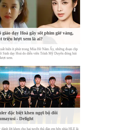
 giáo dạy Hoá gây sốt phim giờ vàng,
t triệu lượt xem là ai?
xuất hiện ít phút trong Mùa Hè Năm Ấy, những đoạn clip
cô Sinh dạy Hoá do diễn viên Trình Mỹ Duyên đóng hút
 lượt xem.
ler đặc biệt khen ngợi bộ đôi
mayusi - Delight
r dành lời khen cho hai tuyển thủ đàn em bên phía HLE là