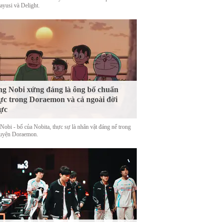
yusi và Delight.
g Nobi xứng đáng là ông bố chuẩn
c trong Doraemon và cả ngoài đời
ực
Nobi - bố của Nobita, thực sự là nhân vật đáng nể trong
ruyện Doraemon.