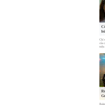
Cô
hú
Chỉ 
của 
triệu
Ru
Gu
Rule