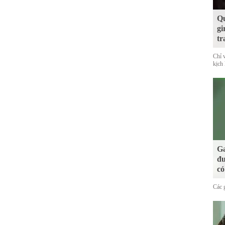
Qu
gi
tr
Chỉ 
kịch l
Ga
đư
có
Các 