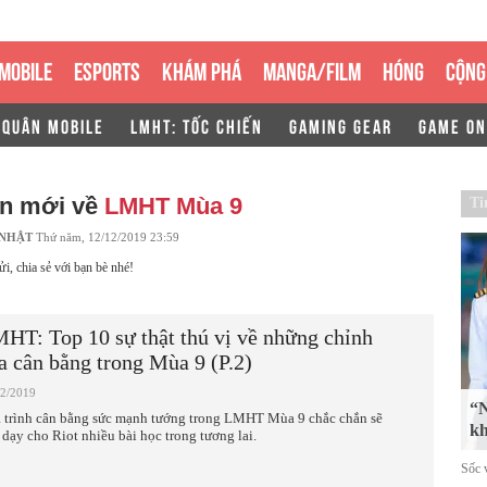
MOBILE
ESPORTS
KHÁM PHÁ
MANGA/FILM
HÓNG
CỘNG
 QUÂN MOBILE
LMHT: TỐC CHIẾN
GAMING GEAR
GAME ON
in mới về
LMHT Mùa 9
Ti
 NHẬT
Thứ năm, 12/12/2019 23:59
ửi, chia sẻ với bạn bè nhé!
HT: Top 10 sự thật thú vị về những chỉnh
a cân bằng trong Mùa 9 (P.2)
12/2019
“N
 trình cân bằng sức mạnh tướng trong LMHT Mùa 9 chắc chắn sẽ
kh
 dạy cho Riot nhiều bài học trong tương lai.
Sốc v