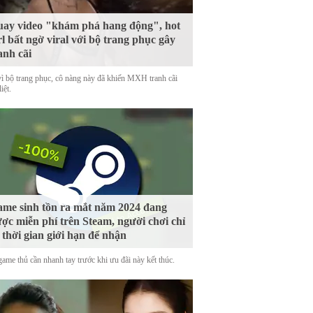
ay video "khám phá hang động", hot
rl bất ngờ viral với bộ trang phục gây
anh cãi
vì bộ trang phục, cô nàng này đã khiến MXH tranh cãi
iệt.
me sinh tồn ra mắt năm 2024 đang
ợc miễn phí trên Steam, người chơi chỉ
 thời gian giới hạn để nhận
game thủ cần nhanh tay trước khi ưu đãi này kết thúc.