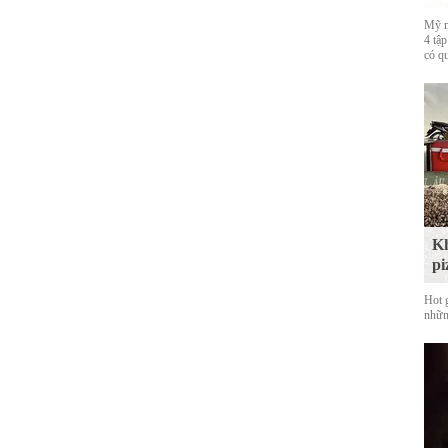
Mỹ n
4 tập
có q
Kh
pi
Hot g
nhữn