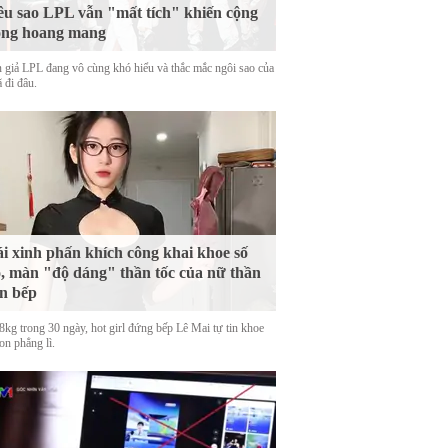
êu sao LPL vẫn "mất tích" khiến cộng
ồng hoang mang
 giả LPL đang vô cùng khó hiểu và thắc mắc ngôi sao của
 đi đâu.
i xinh phấn khích công khai khoe số
, màn "độ dáng" thần tốc của nữ thần
n bếp
8kg trong 30 ngày, hot girl đứng bếp Lê Mai tự tin khoe
on phẳng lì.