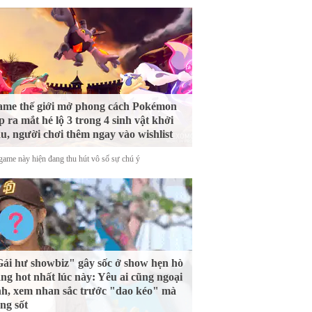
me thế giới mở phong cách Pokémon
p ra mắt hé lộ 3 trong 4 sinh vật khởi
u, người chơi thêm ngay vào wishlist
game này hiện đang thu hút vô số sự chú ý
ái hư showbiz" gây sốc ở show hẹn hò
ng hot nhất lúc này: Yêu ai cũng ngoại
nh, xem nhan sắc trước "dao kéo" mà
ng sốt