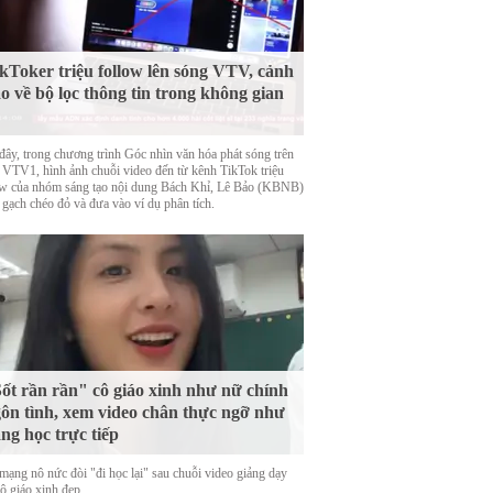
kToker triệu follow lên sóng VTV, cảnh
o về bộ lọc thông tin trong không gian
đây, trong chương trình Góc nhìn văn hóa phát sóng trên
 VTV1, hình ảnh chuỗi video đến từ kênh TikTok triệu
ow của nhóm sáng tạo nội dung Bách Khỉ, Lê Bảo (KBNB)
 gạch chéo đỏ và đưa vào ví dụ phân tích.
ốt rần rần" cô giáo xinh như nữ chính
ôn tình, xem video chân thực ngỡ như
ng học trực tiếp
mạng nô nức đòi "đi học lại" sau chuỗi video giảng dạy
ô giáo xinh đẹp.