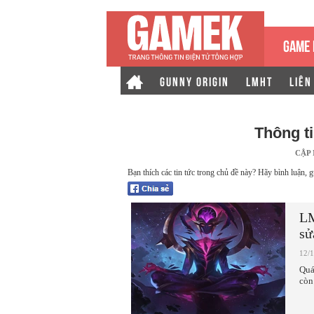
GAME 
GUNNY ORIGIN
LMHT
LIÊN
Thông t
CẬP
Bạn thích các tin tức trong chủ đề này? Hãy bình luận, g
LM
sử
12/
Quá
còn