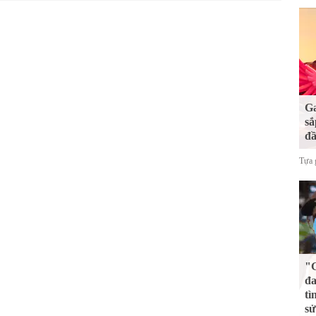
Ga
sắ
đầ
Tựa 
"G
đa
tì
sử