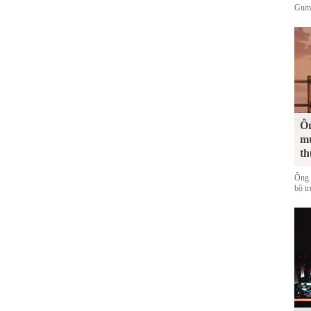
Guma
Ôn
mự
th
Ông 
bộ t