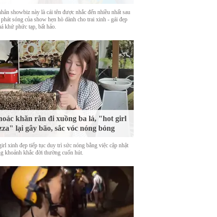
hân showbiz này là cái tên được nhắc đến nhiều nhất sau
 phát sóng của show hẹn hò dành cho trai xinh - gái đẹp
uá khứ phức tạp, bất hảo.
oác khăn rằn đi xuồng ba lá, "hot girl
zza" lại gây bão, sắc vóc nóng bỏng
irl xinh đẹp tiếp tục duy trì sức nóng bằng việc cập nhật
g khoảnh khắc đời thường cuốn hút.