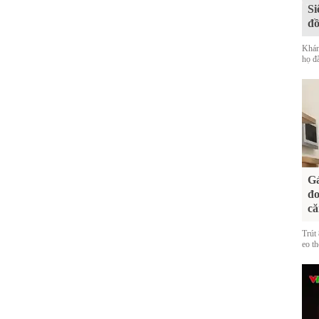
Si
đ
Khán
họ đã
Gá
đo
că
Trút 
eo th