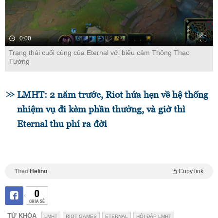
0:00
Trạng thái cuối cùng của Eternal với biểu cảm Thông Thạo
Tướng
LMHT: 2 năm trước, Riot hứa hẹn về hệ thống
nhiệm vụ đi kèm phần thưởng, và giờ thì
Eternal thu phí ra đời
Theo
Helino
Copy link
0
CHIA SẺ
TỪ KHÓA
LMHT
RIOT GAMES
ETERNAL
HỎI ĐÁP LMHT