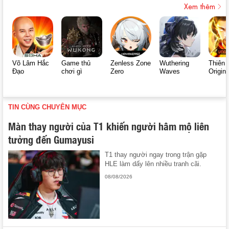
Xem thêm
Võ Lâm Hắc
Game thủ
Zenless Zone
Wuthering
Thiên 
Đạo
chơi gì
Zero
Waves
Origin
TIN CÙNG CHUYÊN MỤC
Màn thay người của T1 khiến người hâm mộ liên
tưởng đến Gumayusi
T1 thay người ngay trong trận gặp
HLE làm dấy lên nhiều tranh cãi.
08/08/2026