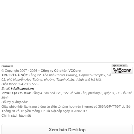
GameK
© Copyright 2007 - 2026 –
Công ty Cổ phần VCCorp
TRỤ SỞ HÀ NỘI:
Tầng 22, Tòa nhà Center Building, Hapulico Complex, Số
01, phố Nguyễn Huy Tưởng, phường Thanh Xuân, thành phố Hà Nội.
Điện thoại: 024 7309 5555.
Email:
info@gamek.vn
VPĐD TẠI TP.HCM:
Tầng 4 Tòa nhà 123, 127 Võ Văn Tần, phường 6, quận 3, TP. Hồ Chí
Minh
Hỗ trợ quảng cáo:
Giấy phép thiết lập trang thông tin điện tử tổng hợp trên internet số 3634/GP-TTĐT do Sở
Thông tin và Truyền thông TP Hà Nội cấp ngày 06/09/2017
Chính sách bảo mật
Xem bản Desktop