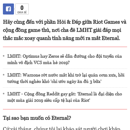
0
CHIA SẺ
Hãy cùng đến với phần Hỏi & Đáp giữa Riot Games và
cộng đồng game thủ, nơi cha đẻ LMHT giải đáp mọi
thắc mắc xoay quanh tính năng mới ra mắt Eternal.
LMHT: Optimus hay Zeros sẽ dẫn đường cho đội tuyển của
mình vô địch VCS mùa hè 2019?
LMHT: Warzone rớt nước mắt khi trở lại quán cơm xưa, hồi
tưởng thời nghèo khó 'chỉ ước ngày ăn đủ 3 bữa'
LMHT - Cộng đồng Reddit gay gắt: 'Eternal là đại diện cho
một mùa giải 2019 siêu cấp tệ hại của Riot'
Tại sao bạn muốn có Eternal?
Cứ vài tháng, chúng tôi lại khảo sát người chơi khắp