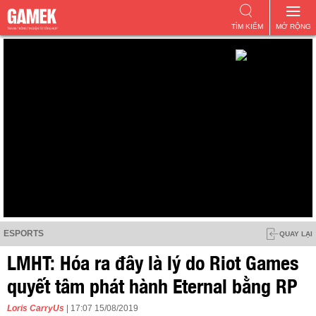
TÌM KIẾM
MỞ RỘNG
ESPORTS
QUAY LẠI
LMHT: Hóa ra đây là lý do Riot Games
quyết tâm phát hành Eternal bằng RP
Loris CarryUs
| 17:07 15/08/2019