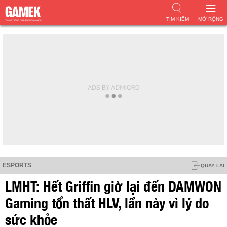
TÌM KIẾM
MỞ RỘNG
ESPORTS
QUAY LẠI
LMHT: Hết Griffin giờ lại đến DAMWON
Gaming tổn thất HLV, lần này vì lý do
sức khỏe