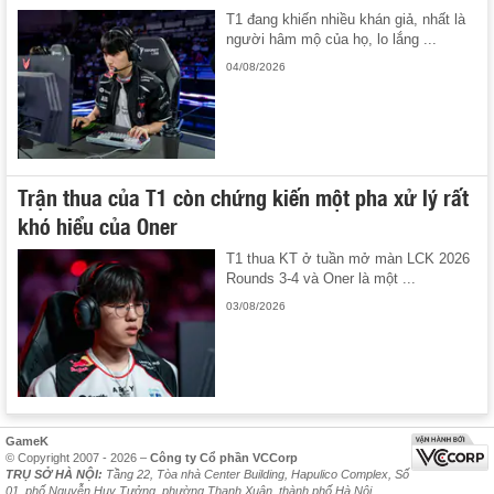
T1 đang khiến nhiều khán giả, nhất là
người hâm mộ của họ, lo lắng ...
04/08/2026
Trận thua của T1 còn chứng kiến một pha xử lý rất
khó hiểu của Oner
T1 thua KT ở tuần mở màn LCK 2026
Rounds 3-4 và Oner là một ...
03/08/2026
GameK
© Copyright 2007 - 2026 –
Công ty Cổ phần VCCorp
TRỤ SỞ HÀ NỘI:
Tầng 22, Tòa nhà Center Building, Hapulico Complex, Số
01, phố Nguyễn Huy Tưởng, phường Thanh Xuân, thành phố Hà Nội.