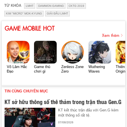
TỪ KHÓA
LMHT
DAMWON GAMING
CKTG 2019
KIM "MICRO" MOK-KYUNG
GIẢI ĐẤU LMHT
GAME MOBILE HOT
Xem thêm
Võ Lâm Hắc
Game thủ
Zenless Zone
Wuthering
Thiên 
Đạo
chơi gì
Zero
Waves
Origin
TIN CÙNG CHUYÊN MỤC
KT sở hữu thông số thê thảm trong trận thua Gen.G
KT kết thúc trận đấu với Gen.G kèm
một thông số rất tệ.
07/08/2026