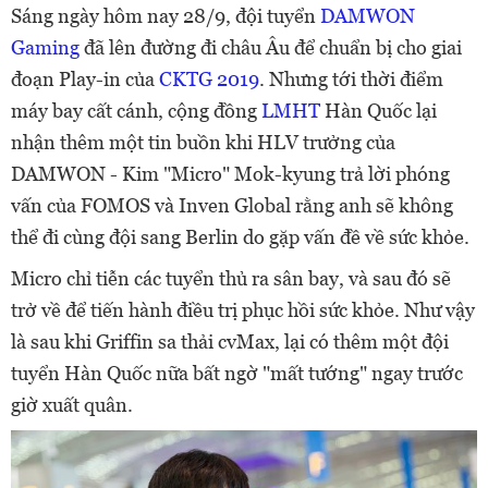
Sáng ngày hôm nay 28/9, đội tuyển
DAMWON
Gaming
đã lên đường đi châu Âu để chuẩn bị cho giai
đoạn Play-in của
CKTG 2019
. Nhưng tới thời điểm
máy bay cất cánh, cộng đồng
LMHT
Hàn Quốc lại
nhận thêm một tin buồn khi HLV trưởng của
DAMWON - Kim "Micro" Mok-kyung trả lời phóng
vấn của FOMOS và Inven Global rằng anh sẽ không
thể đi cùng đội sang Berlin do gặp vấn đề về sức khỏe.
Micro chỉ tiễn các tuyển thủ ra sân bay, và sau đó sẽ
trở về để tiến hành điều trị phục hồi sức khỏe. Như vậy
là sau khi Griffin sa thải cvMax, lại có thêm một đội
tuyển Hàn Quốc nữa bất ngờ "mất tướng" ngay trước
giờ xuất quân.