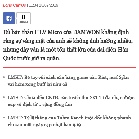
Loris CarrUs
| 11:34 28/09/2019
0
CHIA SẺ
Dù bản thân HLV Micro của DAMWON khẳng định
rằng sự vắng mặt của anh sẽ không ảnh hưởng nhiều,
nhưng đây vẫn là một tổn thất lớn của đại diện Hàn
Quốc trước giờ ra quân.
LMHT: Bó tay với cách cân bằng game của Riot, nerf Sylas
vài hôm xong buff lại như cũ
LMHT: Chưa đến CKTG, các tuyển thủ SKT T1 đã nhận được
cup vô địch từ... cộng đồng fan
LMHT: Tỷ lệ thắng của Tahm Kench tuột dốc không phanh
chỉ sau một ngày cập nhật bản 9.19