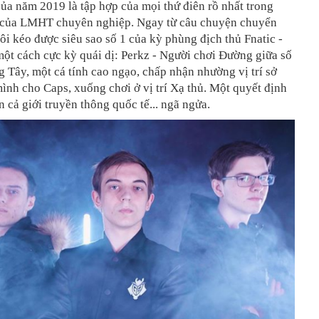
ủa năm 2019 là tập hợp của mọi thứ điên rồ nhất trong
y của LMHT chuyên nghiệp. Ngay từ câu chuyện chuyển
ôi kéo được siêu sao số 1 của kỳ phùng địch thủ Fnatic -
ột cách cực kỳ quái dị: Perkz - Người chơi Đường giữa số
 Tây, một cá tính cao ngạo, chấp nhận nhường vị trí sở
ình cho Caps, xuống chơi ở vị trí Xạ thủ. Một quyết định
n cả giới truyền thông quốc tế... ngã ngửa.