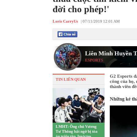
đời cho phép!'
Loris CarryUs
|
07/11/2019 12:01 AM
Liên Minh Huyền T
ESPORTS
G2 Esports đa
TIN LIÊN QUAN
công của họ, 
thành viên đề
Những kẻ thấ
LMHT: Ông chủ Vương
Tư Thông bất ngờ bị tòa
án triệu tập, Invictus