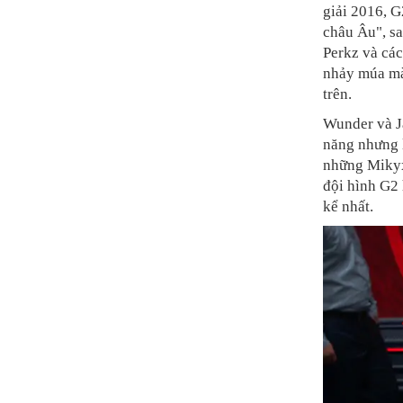
giải 2016, G
châu Âu", sa
Perkz và các
nhảy múa mà
trên.
Wunder và Ja
năng nhưng l
những Mikyx
đội hình G2 
kể nhất.