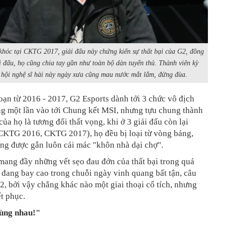
khóc tại CKTG 2017, giải đấu này chứng kiến sự thất bại của G2, đồng
ải đấu, họ cũng chia tay gần như toàn bộ dàn tuyển thủ. Thành viên kỳ
 hội nghệ sĩ hài này ngày xưa cũng mau nước mắt lắm, đừng đùa.
oạn từ 2016 - 2017, G2 Esports dành tới 3 chức vô địch
ng một lần vào tới Chung kết MSI, nhưng tựu chung thành
của họ là tương đối thất vọng, khi ở 3 giải đấu còn lại
CKTG 2016, CKTG 2017), họ đều bị loại từ vòng bảng,
ng được gắn luôn cái mác "khôn nhà dại chợ".
mang đầy những vết sẹo đau đớn của thất bại trong quá
 đang bay cao trong chuỗi ngày vinh quang bất tận, câu
, bởi vậy chẳng khác nào một giai thoại cổ tích, nhưng
t phục.
ùng nhau!"