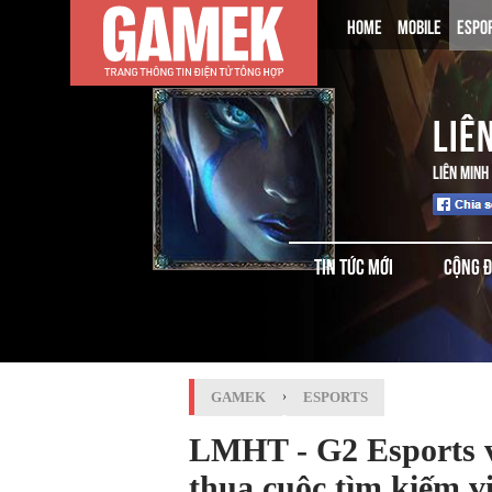
HOME
MOBILE
ESPO
LIÊ
LIÊN MINH
TIN TỨC MỚI
CỘNG 
GAMEK
›
ESPORTS
LMHT - G2 Esports v
thua cuộc tìm kiếm v