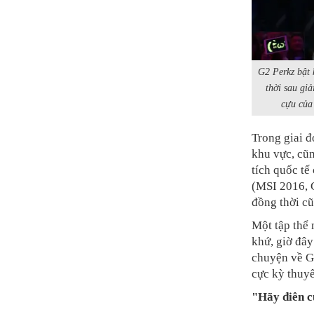
G2 Perkz bật 
thời sau gi
cựu của
Trong giai đ
khu vực, cũ
tích quốc tế 
(MSI 2016, 
đồng thời cũ
Một tập thể 
khứ, giờ đây
chuyện về G2
cực kỳ thuyế
"Hãy điên c