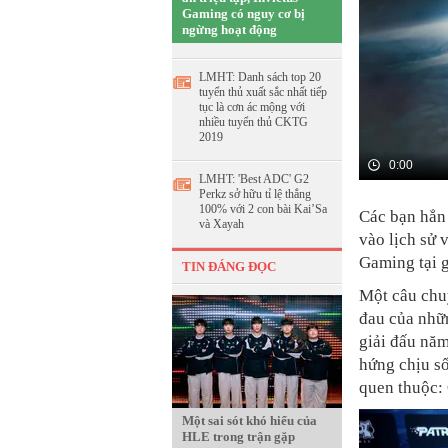
Gaming có nguy cơ bị
ngừng hoạt động
LMHT: Danh sách top 20
tuyển thủ xuất sắc nhất tiếp
tục là cơn ác mộng với
nhiều tuyển thủ CKTG
2019
0:00
LMHT: 'Best ADC' G2
Perkz sở hữu tỉ lệ thắng
100% với 2 con bài Kai’Sa
Các bạn hẳn
và Xayah
vào lịch sử 
Gaming tại g
TIN ĐÁNG ĐỌC
Một câu chuy
đau của nhữn
giải đấu năm
hứng chịu số
quen thuộc:
Một sai sót khó hiểu của
HLE trong trận gặp