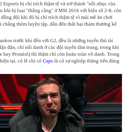
2 Esports bị chỉ trích thậm tệ và trở thành "nỗi nhục của
u khi bị loại "thẳng cẳng" ở MSI 2016 với hiệu số 2-8, còn
 đồng đội khi đó bị chỉ trích thậm tệ vì mải mê ăn chơi
 chẳng thèm luyện tập, dẫn đến thất bại thảm thương kể
nkos trước khi đến với G2, đều là những tuyển thủ tài
ận đận, chỉ nổi danh ở các đội tuyển tầm trung, trong khi
 hay PromisQ thì thậm chí còn hoàn toàn vô danh. Trong
hiện tại, có lẽ chỉ có
Caps
là có sự nghiệp thăng tiến đáng