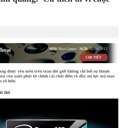
hoại
NPH:
Riot Games
NCB:
01/08/2012
CHI TIẾT
ng được yêu mến trên toàn thế giới không chỉ bởi sự thành
mà còn xuất phát từ chính cái chất điên rồ đầy mị lực mà mọi
u sở hữu.
t thế