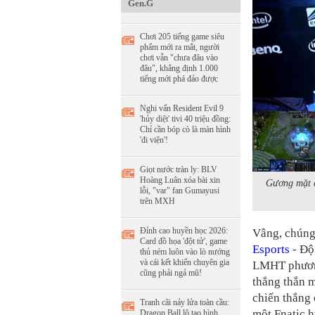
Gen.G
Chơi 205 tiếng game siêu
phẩm mới ra mắt, người
chơi vẫn "chưa đâu vào
đâu", khẳng định 1.000
tiếng mới phá đảo được
Nghi vấn Resident Evil 9
'hủy diệt' tivi 40 triệu đồng:
Chỉ cần bóp cò là màn hình
'đi viện'!
Giọt nước tràn ly: BLV
Hoàng Luân xóa bài xin
Gương mặt c
lỗi, "var" fan Gumayusi
trên MXH
Đỉnh cao huyền học 2026:
Vâng, chúng
Card đồ họa 'đột tử', game
Esports
- Đội
thủ ném luôn vào lò nướng
và cái kết khiến chuyên gia
LMHT phương
cũng phải ngả mũ!
thẳng thắn m
chiến thắng 
Tranh cãi nảy lửa toàn cầu:
một Fnatic h
Dragon Ball lộ tạo hình