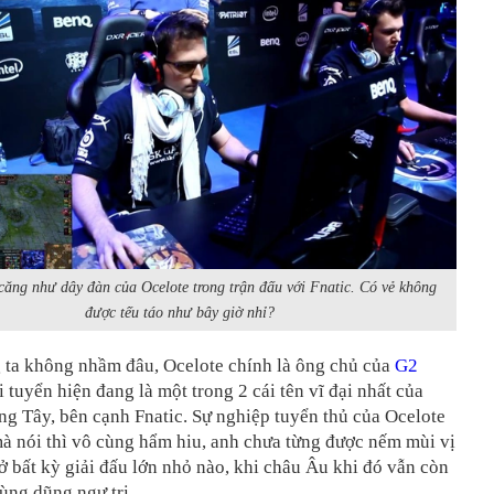
ăng như dây đàn của Ocelote trong trận đấu với Fnatic. Có vẻ không
được tếu táo như bây giờ nhỉ?
 ta không nhầm đâu, Ocelote chính là ông chủ của
G2
 tuyển hiện đang là một trong 2 cái tên vĩ đại nhất của
 Tây, bên cạnh Fnatic. Sự nghiệp tuyển thủ của Ocelote
à nói thì vô cùng hẩm hiu, anh chưa từng được nếm mùi vị
ở bất kỳ giải đấu lớn nhỏ nào, khi châu Âu khi đó vẫn còn
ùng dũng ngự trị.