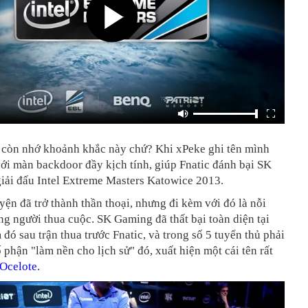
 còn nhớ khoảnh khắc này chứ? Khi xPeke ghi tên mình
với màn backdoor đầy kịch tính, giúp Fnatic đánh bại SK
iải đấu Intel Extreme Masters Katowice 2013.
ện đã trở thành thần thoại, nhưng đi kèm với đó là nỗi
g người thua cuộc. SK Gaming đã thất bại toàn diện tại
 đó sau trận thua trước Fnatic, và trong số 5 tuyển thủ phải
 phận "làm nền cho lịch sử" đó, xuất hiện một cái tên rất
Ocelote
.