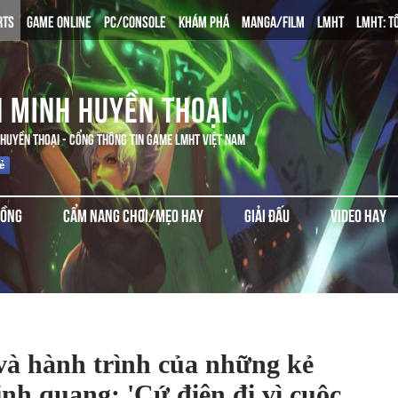
RTS
GAME ONLINE
PC/CONSOLE
KHÁM PHÁ
MANGA/FILM
LMHT
LMHT: T
N MINH HUYỀN THOẠI
 HUYỀN THOẠI - CỔNG THÔNG TIN GAME LMHT VIỆT NAM
ĐỒNG
CẨM NANG CHƠI/MẸO HAY
GIẢI ĐẤU
VIDEO HAY
à hành trình của những kẻ
inh quang: 'Cứ điên đi vì cuộc