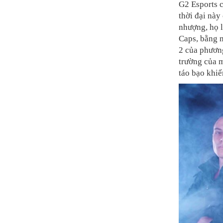
G2 Esports c
thời đại nà
nhượng, họ l
Caps, bằng m
2 của phương
trường của m
táo bạo khiế