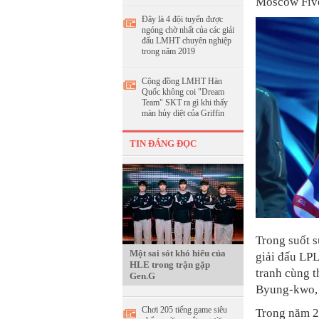
Moscow Five
Đây là 4 đội tuyển được
ngóng chờ nhất của các giải
đấu LMHT chuyên nghiệp
trong năm 2019
Cộng đồng LMHT Hàn
Quốc không coi "Dream
Team" SKT ra gì khi thấy
màn hủy diệt của Griffin
TIN ĐÁNG ĐỌC
Trong suốt s
Một sai sót khó hiểu của
giải đấu LPL
HLE trong trận gặp
tranh cùng 
Gen.G
Byung-kwo, 
Chơi 205 tiếng game siêu
Trong năm 2