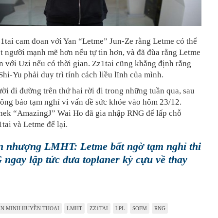
z1tai cam đoan với Yan “Letme” Jun-Ze rằng Letme có thể
t người mạnh mẽ hơn nếu tự tin hơn, và đã đùa rằng Letme
n với Uzi nếu có thời gian. Zz1tai cũng khẳng định rằng
hi-Yu phải duy trì tính cách liều lĩnh của mình.
ười đi đường trên thứ hai rời đi trong những tuần qua, sau
hông báo tạm nghỉ vì vấn đề sức khỏe vào hôm 23/12.
Shek “AmazingJ” Wai Ho đã gia nhập RNG để lấp chỗ
tai và Letme để lại.
 nhượng LMHT: Letme bất ngờ tạm nghỉ thi
ngay lập tức đưa toplaner kỳ cựu về thay
ÊN MINH HUYỀN THOẠI
LMHT
ZZ1TAI
LPL
SOFM
RNG