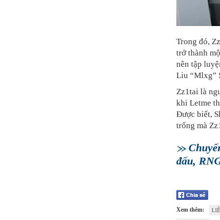
Trong đó, Z
trở thành mộ
nên tập luyệ
Liu “Mlxg” S
Zz1tai là ng
khi Letme t
Được biết, 
trống mà Zz1
Chuyển
đấu, RNG 
Xem thêm:
LI