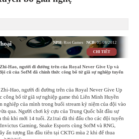
hoại
NPH:
Riot Games
NCB:
01/08/2012
CHI TIẾT
 Zhi-Hao, người đi đường trên của Royal Never Give Up và
đội cũ của SofM đã chính thức công bố từ giã sự nghiệp tuyển
" Zhi-Hao, người đi đường trên của Royal Never Give Up
ức công bố từ giã sự nghiệp game thủ Liên Minh Huyền
n nghiệp của mình trong buổi stream kỷ niệm của đội vào
vừa qua. Người chơi kỳ cựu của Trung Quốc bắt đầu sự
 thủ khi mới 14 tuổi. Zz1tai đã thi đấu cho các đội tuyển
ư Invictus Gaming, Snake Esports cùng SofM và RNG,
y ấn tượng lần đầu tiên tại CKTG mùa 2 khi để thua