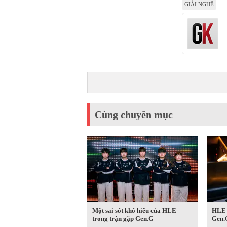
GIẢI NGHỆ
Cùng chuyên mục
Một sai sót khó hiểu của HLE
HLE n
trong trận gặp Gen.G
Gen.