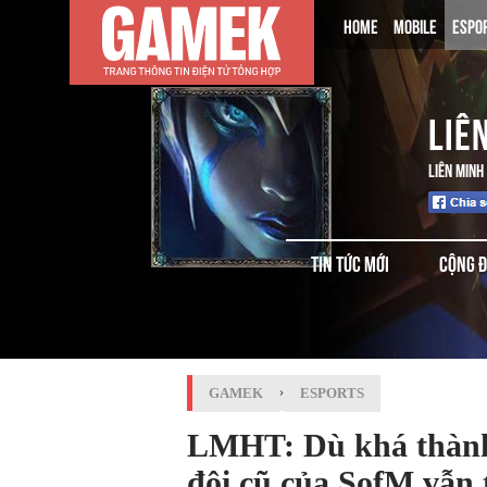
HOME
MOBILE
ESPO
LIÊ
LIÊN MINH
TIN TỨC MỚI
CỘNG 
GAMEK
›
ESPORTS
LMHT: Dù khá thành
đội cũ của SofM vẫn 