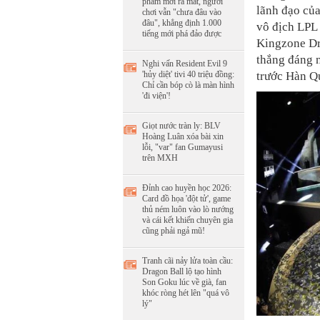
phẩm mới ra mắt, người
lãnh đạo của
chơi vẫn "chưa đâu vào
đâu", khẳng định 1.000
vô địch LPL
tiếng mới phá đảo được
Kingzone Dr
thắng đáng n
Nghi vấn Resident Evil 9
'hủy diệt' tivi 40 triệu đồng:
trước Hàn Q
Chỉ cần bóp cò là màn hình
'đi viện'!
Giọt nước tràn ly: BLV
Hoàng Luân xóa bài xin
lỗi, "var" fan Gumayusi
trên MXH
Đỉnh cao huyền học 2026:
Card đồ họa 'đột tử', game
thủ ném luôn vào lò nướng
và cái kết khiến chuyên gia
cũng phải ngả mũ!
Tranh cãi nảy lửa toàn cầu:
Dragon Ball lộ tạo hình
Son Goku lúc về già, fan
khóc ròng hét lên "quá vô
lý"