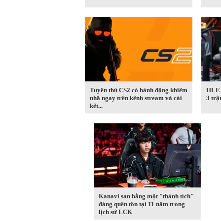
Tuyển thủ CS2 có hành động khiếm
HLE 
nhã ngay trên kênh stream và cái
3 trậ
kết...
Kanavi san bằng một "thành tích"
đáng quên tồn tại 11 năm trong
lịch sử LCK