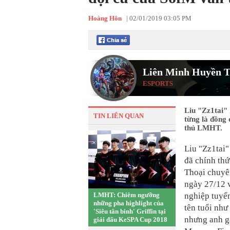
Hoàng Hôn
|
02/01/2019 03:05 PM
Liên Minh Huyền T
ESPORTS
Liu "Zz1tai"
TIN LIÊN QUAN
từng là đồng 
thủ LMHT.
Liu "Zz1tai
đã chính th
Thoại chuyê
ngày 27/12 
LMHT: Chiêm ngưỡng
nghiệp tuyển
những pha highlight của
tên tuổi nh
'Siêu tân binh' Griffin tại
nhưng anh gâ
giải đấu KeSPA Cup 2018