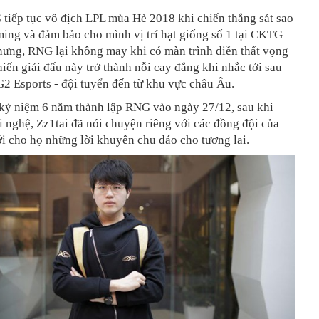
tiếp tục vô địch LPL mùa Hè 2018 khi chiến thắng sát sao
ing và đảm bảo cho mình vị trí hạt giống số 1 tại CKTG
hưng, RNG lại không may khi có màn trình diễn thất vọng
iến giải đấu này trở thành nỗi cay đắng khi nhắc tới sau
G2 Esports - đội tuyển đến từ khu vực châu Âu.
 kỷ niệm 6 năm thành lập RNG vào ngày 27/12, sau khi
i nghệ, Zz1tai đã nói chuyện riêng với các đồng đội của
i cho họ những lời khuyên chu đáo cho tương lai.