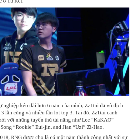
 ở Tứ Kết.
ự nghiệp kéo dài hơn 6 năm của mình, Zz1tai đã vô địch
 3 lần cùng và nhiều lần lọt top 3. Tại đó, Zz1tai cạnh
thời với những tuyển thủ tài năng như Lee “KaKAO”
Song “Rookie” Eui-jin, and Jian “Uzi” Zi-Hao.
018, RNG được cho là có một năm thành công nhất với sự