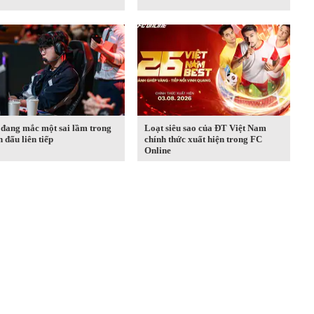
đang mắc một sai lầm trong
Loạt siêu sao của ĐT Việt Nam
n đấu liên tiếp
chính thức xuất hiện trong FC
Online