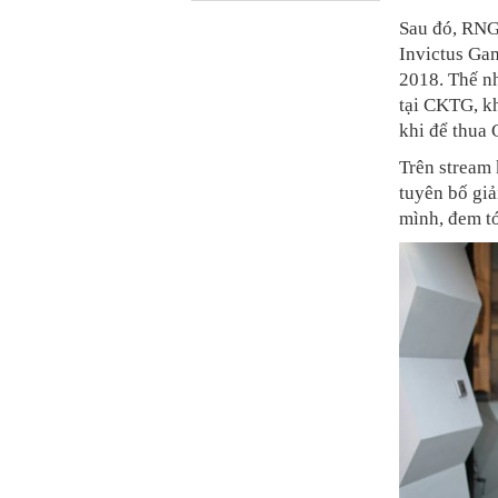
Sau đó, RNG 
Invictus Gam
2018. Thế n
tại CKTG, kh
khi để thua 
Trên stream
tuyên bố giả
mình, đem tớ