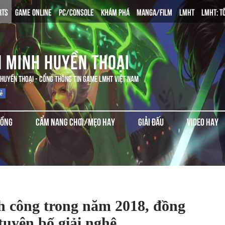
RTS
GAME ONLINE
PC/CONSOLE
KHÁM PHÁ
MANGA/FILM
LMHT
LMHT: T
N MINH HUYỀN THOẠI
 HUYỀN THOẠI - CỔNG THÔNG TIN GAME LMHT VIỆT NAM
ĐỒNG
CẨM NANG CHƠI/MẸO HAY
GIẢI ĐẤU
VIDEO HAY
 công trong năm 2018, đồng
tuyên bố giải nghệ