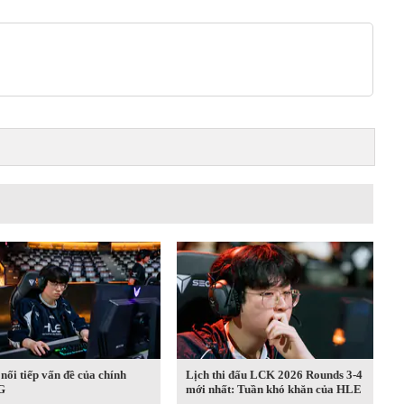
ối tiếp vấn đề của chính
Lịch thi đấu LCK 2026 Rounds 3-4
G
mới nhất: Tuần khó khăn của HLE