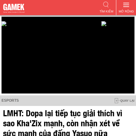
TÌM KIẾM
MỞ RỘNG
ESPORTS
QUAY LẠI
LMHT: Dopa lại tiếp tục giải thích vì
sao Kha'Zix mạnh, còn nhận xét về
sức mạnh của đấng Yasuo nữa