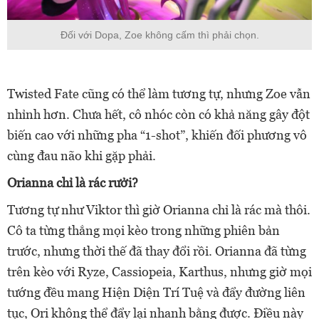
Đối với Dopa, Zoe không cấm thì phải chọn.
Twisted Fate cũng có thể làm tương tự, nhưng Zoe vẫn
nhỉnh hơn. Chưa hết, cô nhóc còn có khả năng gây đột
biến cao với những pha “1-shot”, khiến đối phương vô
cùng đau não khi gặp phải.
Orianna chỉ là rác rưởi?
Tương tự như Viktor thì giờ Orianna chỉ là rác mà thôi.
Cô ta từng thắng mọi kèo trong những phiên bản
trước, nhưng thời thế đã thay đổi rồi. Orianna đã từng
trên kèo với Ryze, Cassiopeia, Karthus, nhưng giờ mọi
tướng đều mang Hiện Diện Trí Tuệ và đẩy đường liên
tục, Ori không thể đẩy lại nhanh bằng được. Điều này