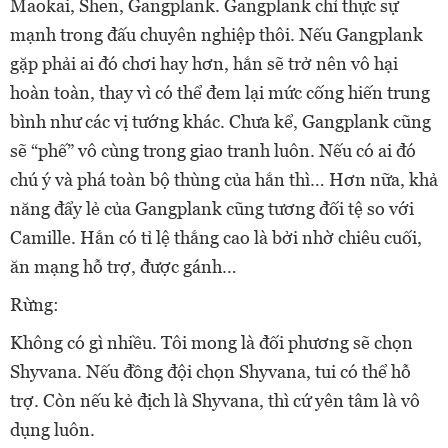
Maokai, Shen, Gangplank. Gangplank chỉ thực sự
mạnh trong đấu chuyên nghiệp thôi. Nếu Gangplank
gặp phải ai đó chơi hay hơn, hắn sẽ trở nên vô hại
hoàn toàn, thay vì có thể đem lại mức cống hiến trung
bình như các vị tướng khác. Chưa kể, Gangplank cũng
sẽ “phế” vô cùng trong giao tranh luôn. Nếu có ai đó
chú ý và phá toàn bộ thùng của hắn thì… Hơn nữa, khả
năng đẩy lẻ của Gangplank cũng tương đối tệ so với
Camille. Hắn có tỉ lệ thắng cao là bởi nhờ chiêu cuối,
ăn mạng hỗ trợ, được gánh…
Rừng:
Không có gì nhiều. Tôi mong là đối phương sẽ chọn
Shyvana. Nếu đồng đội chọn Shyvana, tui có thể hỗ
trợ. Còn nếu kẻ địch là Shyvana, thì cứ yên tâm là vô
dụng luôn.