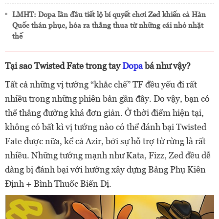
LMHT: Dopa lần đầu tiết lộ bí quyết chơi Zed khiến cả Hàn
Quốc thán phục, hóa ra thắng thua từ những cái nhỏ nhặt
thế
Tại sao Twisted Fate trong tay
Dopa
bá như vậy?
Tất cả những vị tướng “khắc chế” TF đều yếu đi rất
nhiều trong những phiên bản gần đây. Do vậy, bạn có
thể thắng đường khá đơn giản. Ở thời điểm hiện tại,
không có bất kì vị tướng nào có thể đánh bại Twisted
Fate được nữa, kể cả Azir, bởi sự hỗ trợ từ rừng là rất
nhiều. Những tướng mạnh như Kata, Fizz, Zed đều dễ
dàng bị đánh bại với hướng xây dựng Bảng Phụ Kiên
Định + Bình Thuốc Biến Dị.