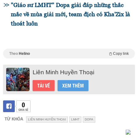
"Giáo sư LMHT" Dopa giải đáp những thắc
mắc về mùa giải mới, team địch có Kha'Zix là
thoát luôn
Theo
Helino
Copy link
Liên Minh Huyền Thoại
TẢI VỀ
XEM THÊM
0
CHIA SẺ
TỪ KHÓA
LIÊN MINH HUYỀN THOẠI
LMHT
DOPA