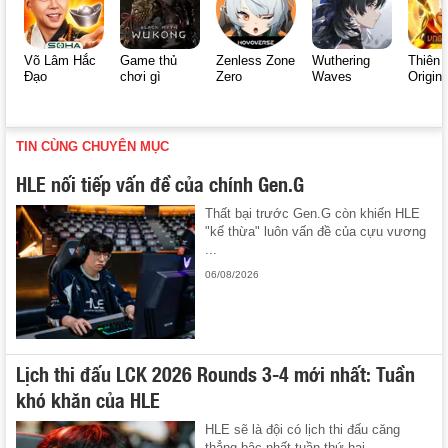
Võ Lâm Hắc
Game thủ
Zenless Zone
Wuthering
Thiên 
Đạo
chơi gì
Zero
Waves
Origin
TIN CÙNG CHUYÊN MỤC
HLE nối tiếp vấn đề của chính Gen.G
Thất bại trước Gen.G còn khiến HLE
"kế thừa" luôn vấn đề của cựu vương
...
06/08/2026
Lịch thi đấu LCK 2026 Rounds 3-4 mới nhất: Tuần
khó khăn của HLE
HLE sẽ là đội có lịch thi đấu căng
thẳng bậc nhất tuần thứ hai ...