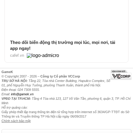
Theo dõi biến động thị trường mọi lúc, mọi nơi, tải
app ngay!
cafef.vn
GameK
© Copyright 2007 - 2026 –
Công ty Cổ phần VCCorp
TRỤ SỞ HÀ NỘI:
Tầng 22, Tòa nhà Center Building, Hapulico Complex, Số
01, phố Nguyễn Huy Tưởng, phường Thanh Xuân, thành phố Hà Nội.
Điện thoại: 024 7309 5555.
Email:
info@gamek.vn
VPĐD TẠI TP.HCM:
Tầng 4 Tòa nhà 123, 127 Võ Văn Tần, phường 6, quận 3, TP. Hồ Chí
Minh
Hỗ trợ quảng cáo:
Giấy phép thiết lập trang thông tin điện tử tổng hợp trên internet số 3634/GP-TTĐT do Sở
Thông tin và Truyền thông TP Hà Nội cấp ngày 06/09/2017
Chính sách bảo mật