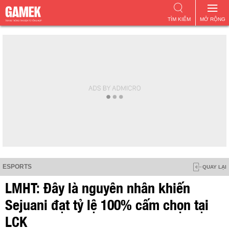
TÌM KIẾM
MỞ RỘNG
ESPORTS
QUAY LẠI
LMHT: Đây là nguyên nhân khiến
Sejuani đạt tỷ lệ 100% cấm chọn tại
LCK