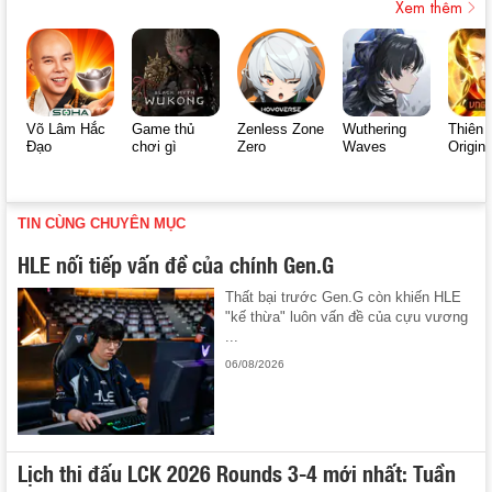
Xem thêm
Võ Lâm Hắc
Game thủ
Zenless Zone
Wuthering
Thiên 
Đạo
chơi gì
Zero
Waves
Origin
TIN CÙNG CHUYÊN MỤC
HLE nối tiếp vấn đề của chính Gen.G
Thất bại trước Gen.G còn khiến HLE
"kế thừa" luôn vấn đề của cựu vương
...
06/08/2026
Lịch thi đấu LCK 2026 Rounds 3-4 mới nhất: Tuần