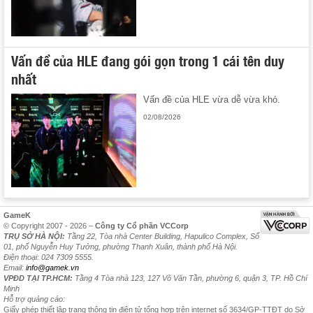
Vấn đề của HLE đang gói gọn trong 1 cái tên duy
nhất
Vấn đề của HLE vừa dễ vừa khó.
02/08/2026
GameK
© Copyright 2007 - 2026 –
Công ty Cổ phần VCCorp
TRỤ SỞ HÀ NỘI:
Tầng 22, Tòa nhà Center Building, Hapulico Complex, Số
01, phố Nguyễn Huy Tưởng, phường Thanh Xuân, thành phố Hà Nội.
Điện thoại: 024 7309 5555.
Email:
info@gamek.vn
VPĐD TẠI TP.HCM:
Tầng 4 Tòa nhà 123, 127 Võ Văn Tần, phường 6, quận 3, TP. Hồ Chí
Minh
Hỗ trợ quảng cáo:
Giấy phép thiết lập trang thông tin điện tử tổng hợp trên internet số 3634/GP-TTĐT do Sở