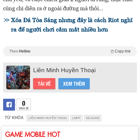
cũng chỉ diễn ra ở ngoài đường mà thôi…
Xóa Đá Tỏa Sáng nhưng đây là cách Riot nghĩ
ra để người chơi cắm mắt nhiều hơn
Theo
Helino
Copy link
Liên Minh Huyền Thoại
TẢI VỀ
XEM THÊM
0
CHIA SẺ
TỪ KHÓA
LIÊN MINH HUYỀN THOẠI
LMHT
SEJUANI
GAME MOBILE HOT