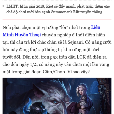
LMHT: Mùa giải 2018, Riot sẽ đẩy mạnh phát triển thêm các
chế độ chơi mới bên cạnh Summoner's Rift truyền thống
Nếu phải chọn một vị tướng “lỗi” nhất trong
Liên
Minh Huyền Thoại
chuyên nghiệp ở thời điểm hiện
tại, thì câu trả lời chắc chắn sẽ là Sejuani. Cô nàng cưỡi
lợn này đang thực sự thống trị khu rừng một cách
tuyệt đối. Đến nỗi, trong 53 trận đấu LCK đã diễn ra
cho đến ngày 1/2, cô nàng này vẫn chưa một lần vắng
mặt trong giai đoạn Cấm/Chọn. Vì sao vậy?