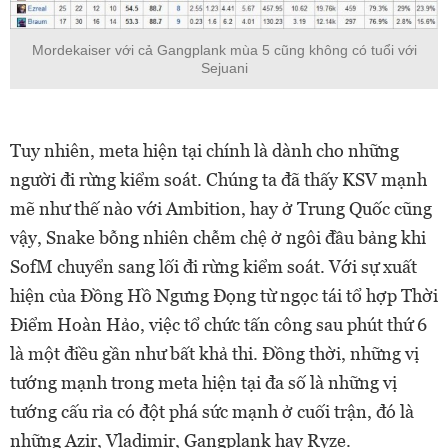
Mordekaiser với cả Gangplank mùa 5 cũng không có tuổi với
Sejuani
Tuy nhiên, meta hiện tại chính là dành cho những
người đi rừng kiểm soát. Chúng ta đã thấy KSV mạnh
mẽ như thế nào với Ambition, hay ở Trung Quốc cũng
vậy, Snake bỗng nhiên chễm chệ ở ngôi đầu bảng khi
SofM chuyển sang lối đi rừng kiểm soát. Với sự xuất
hiện của Đồng Hồ Ngưng Đọng từ ngọc tái tổ hợp Thời
Điểm Hoàn Hảo, việc tổ chức tấn công sau phút thứ 6
là một điều gần như bất khả thi. Đồng thời, những vị
tướng mạnh trong meta hiện tại đa số là những vị
tướng cấu rỉa có đột phá sức mạnh ở cuối trận, đó là
những Azir, Vladimir, Gangplank hay Ryze.