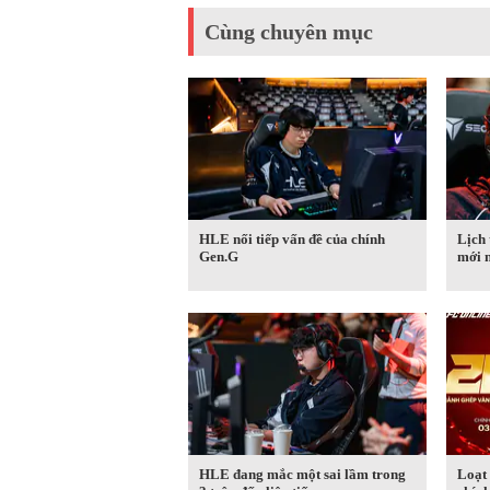
Cùng chuyên mục
HLE nối tiếp vấn đề của chính
Lịch
Gen.G
mới 
HLE đang mắc một sai lầm trong
Loạt 