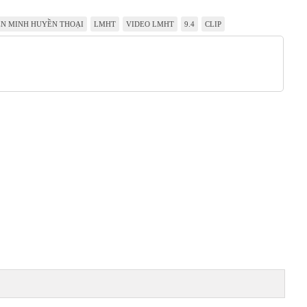
ÊN MINH HUYỀN THOẠI
LMHT
VIDEO LMHT
9.4
CLIP