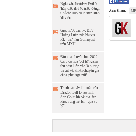
Nghi vấn Resident Evil 9
'hủy diệt' tivi 40 triệu đồng:
Xem thêm:
LI
Chỉ cần bóp cò là màn hình
'đi viện'!
Giọt nước tràn ly: BLV
Hoàng Luân xóa bài xin
lỗi, "var" fan Gumayusi
trên MXH
Đỉnh cao huyền học 2026:
Card đồ họa 'đột tử', game
thủ ném luôn vào lò nướng
và cái kết khiến chuyên gia
cũng phải ngả mũ!
Tranh cãi nảy lửa toàn cầu:
Dragon Ball lộ tạo hình
Son Goku lúc về già, fan
khóc ròng hét lên "quá vô
lý"