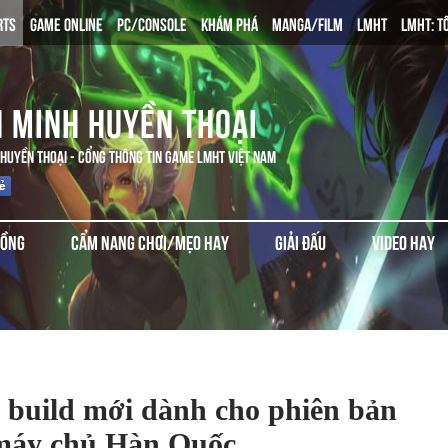
RTS
GAME ONLINE
PC/CONSOLE
KHÁM PHÁ
MANGA/FILM
LMHT
LMHT: T
N MINH HUYỀN THOẠI
 HUYỀN THOẠI - CỔNG THÔNG TIN GAME LMHT VIỆT NAM
ĐỒNG
CẨM NANG CHƠI/MẸO HAY
GIẢI ĐẤU
VIDEO HAY
 build mới dành cho phiên bản
 máy chủ Hàn Quốc