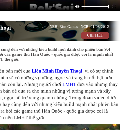
hoại
NPH:
Riot Games
NCB:
01/08/2012
CHI TIẾT
cùng đến với những kiểu build mới dành cho phiên bản 9.4
ởi các game thủ Hàn Quốc - quốc gia được coi là mạnh nhất
 thế giới.
ên bản mới của
Liên Minh Huyền Thoại
, vì có sự chỉnh
 nên sẽ có những vị tướng, ngọc và trang bị nổi bật hơn
hần còn lại. Những người chơi
LMHT
dựa vào những thay
ên bản để đưa ra cho mình những vị tướng mạnh và xây
ị, ngọc bổ trợ xung quanh chúng. Trong đoạn video dưới
ta hãy cùng đến với những kiểu build mạnh nhất phiên bản
ra bởi các game thủ Hàn Quốc - quốc gia được coi là
ủa nền LMHT thế giới.