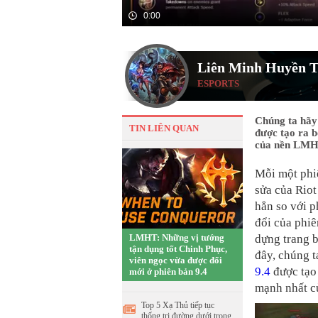
0:00
Liên Minh Huyền T
ESPORTS
Chúng ta hãy 
TIN LIÊN QUAN
được tạo ra b
của nền LMHT
Mỗi một phi
sửa của Riot
hẳn so với p
đổi của phi
LMHT: Những vị tướng
dựng trang b
tận dụng tốt Chinh Phục,
đây, chúng 
viên ngọc vừa được đổi
9.4
được tạo 
mới ở phiên bản 9.4
mạnh nhất c
Top 5 Xạ Thủ tiếp tục
thống trị đường dưới trong