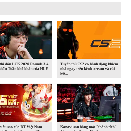
 thi đấu LCK 2026 Rounds 3-4
Tuyển thủ CS2 có hành động khiếm
nhất: Tuần khó khăn của HLE
nhã ngay trên kênh stream và cái
kết...
siêu sao của ĐT Việt Nam
Kanavi san bằng một "thành tích"