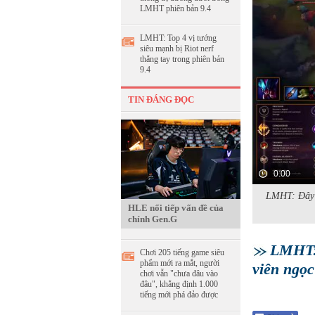
LMHT phiên bản 9.4
LMHT: Top 4 vị tướng
siêu mạnh bị Riot nerf
thẳng tay trong phiên bản
9.4
TIN ĐÁNG ĐỌC
0:00
LMHT: Đây l
HLE nối tiếp vấn đề của
chính Gen.G
LMHT: 
Chơi 205 tiếng game siêu
phẩm mới ra mắt, người
viên ngọc
chơi vẫn "chưa đâu vào
đâu", khẳng định 1.000
tiếng mới phá đảo được