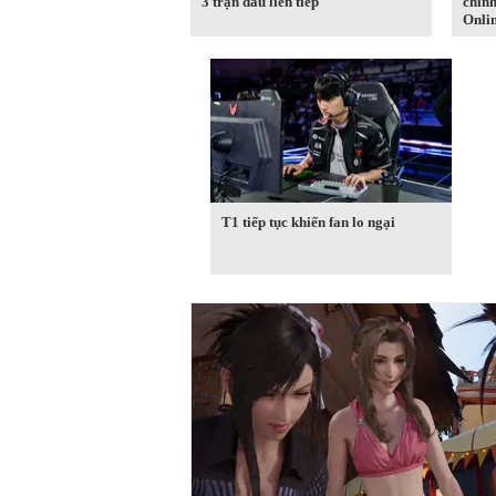
3 trận đấu liên tiếp
chính
Onli
T1 tiếp tục khiến fan lo ngại