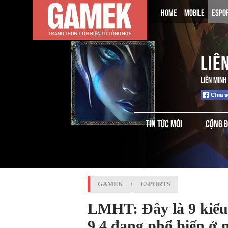
HOME
MOBILE
ESPO
LIÊ
LIÊN MINH
TIN TỨC MỚI
CỘNG 
GAMEK
›
ESPORTS
LMHT: Đây là 9 kiểu
9.4 đang phổ biến ở