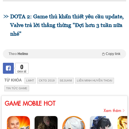
DOTA 2: Game thủ khẩn thiết yêu cầu update,
Valve trả lời thẳng thừng "Đợi hơn 3 tuần nữa
nhé"
Theo
Helino
Copy link
0
CHIA SẺ
TỪ KHÓA
LMHT
CKTG 2019
SEJUANI
LIÊN MINH HUYỀN THOẠI
TIN TỨC GAME
GAME MOBILE HOT
Xem thêm