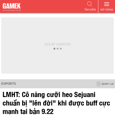
TÌM KIẾM
MỞ RỘNG
ESPORTS
QUAY LẠI
LMHT: Cô nàng cưỡi heo Sejuani
chuẩn bị "lên đời" khi được buff cực
mạnh tại bản 9.22