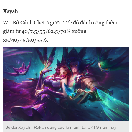
Xayah
W - Bộ Cánh Chết Người: Tốc độ đánh cộng thêm
giảm từ 40/7.5/55/62.5/70% xuống
35/40/45/50/55%.
Bộ đôi Xayah - Rakan đang cực kì mạnh tại CKTG năm nay