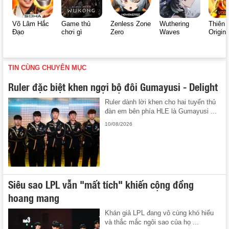
Võ Lâm Hắc
Game thủ
Zenless Zone
Wuthering
Thiên 
Đạo
chơi gì
Zero
Waves
Origin
TIN CÙNG CHUYÊN MỤC
Ruler đặc biệt khen ngợi bộ đôi Gumayusi - Delight
Ruler dành lời khen cho hai tuyển thủ
đàn em bên phía HLE là Gumayusi ...
10/08/2026
Siêu sao LPL vẫn "mất tích" khiến cộng đồng
hoang mang
Khán giả LPL đang vô cùng khó hiểu
và thắc mắc ngôi sao của họ ...