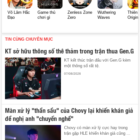
Võ Lâm Hắc
Game thủ
Zenless Zone
Wuthering
Thiên 
Đạo
chơi gì
Zero
Waves
Origin
TIN CÙNG CHUYÊN MỤC
KT sở hữu thông số thê thảm trong trận thua Gen.G
KT kết thúc trận đấu với Gen.G kèm
một thông số rất tệ.
07/08/2026
Màn xử lý "thần sầu" của Chovy lại khiến khán giả
đề nghị anh "chuyển nghề"
Chovy có màn xử lý cực hay trong
trận gặp HLE khiến khán giả cũng ...