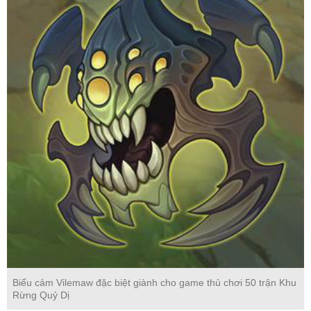
Biểu cảm Vilemaw đặc biệt giành cho game thủ chơi 50 trận Khu
Rừng Quỷ Dị