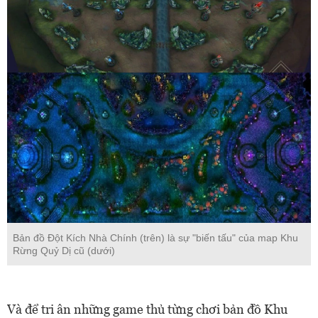
Bản đồ Đột Kích Nhà Chính (trên) là sự "biến tấu" của map Khu
Rừng Quỷ Dị cũ (dưới)
Và để tri ân những game thủ từng chơi bản đồ Khu