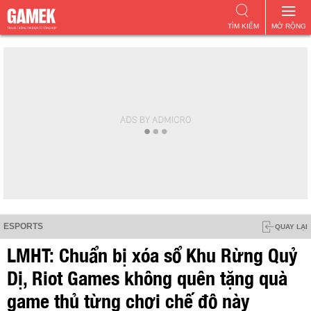
TÌM KIẾM
MỞ RỘNG
ESPORTS
QUAY LẠI
LMHT: Chuẩn bị xóa sổ Khu Rừng Quỷ
Dị, Riot Games không quên tặng quà
game thủ từng chơi chế độ này