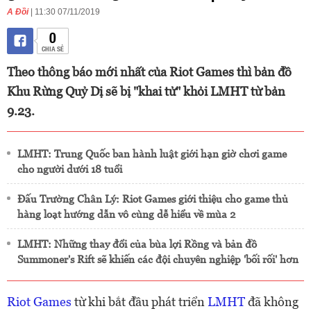
A Đồi
| 11:30 07/11/2019
0
CHIA SẺ
Theo thông báo mới nhất của Riot Games thì bản đồ
Khu Rừng Quỷ Dị sẽ bị "khai tử" khỏi LMHT từ bản
9.23.
LMHT: Trung Quốc ban hành luật giới hạn giờ chơi game
cho người dưới 18 tuổi
Đấu Trường Chân Lý: Riot Games giới thiệu cho game thủ
hàng loạt hướng dẫn vô cùng dễ hiểu về mùa 2
LMHT: Những thay đổi của bùa lợi Rồng và bản đồ
Summoner's Rift sẽ khiến các đội chuyên nghiệp 'bối rối' hơn
Riot Games
từ khi bắt đầu phát triển
LMHT
đã không