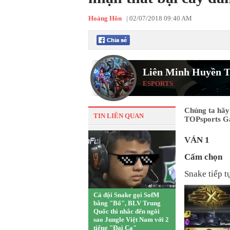
Hoàng Hôn
|
02/07/2018 09:40 AM
Liên Minh Huyền T
ESPORTS
Chúng ta hãy 
TIN LIÊN QUAN
TOPsports G
VÁN 1
Cấm chọn
Snake tiếp t
Cả đội Snake gọi SofM
bằng "Bố", BLV Trung
Quốc thì nhắc đến ngôi
sao Jungle Việt Nam với 2
tiếng "Đại Ca"