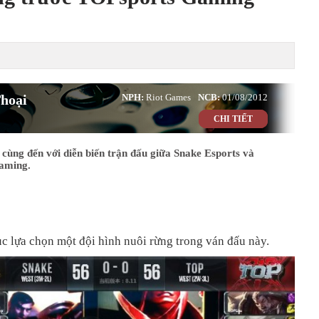
hoại
NPH:
Riot Games
NCB:
01/08/2012
CHI TIẾT
cùng đến với diễn biến trận đấu giữa Snake Esports và
aming.
ục lựa chọn một đội hình nuôi rừng trong ván đấu này.