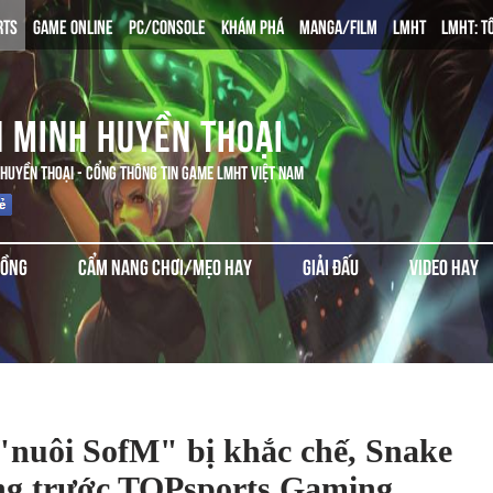
RTS
GAME ONLINE
PC/CONSOLE
KHÁM PHÁ
MANGA/FILM
LMHT
LMHT: T
N MINH HUYỀN THOẠI
 HUYỀN THOẠI - CỔNG THÔNG TIN GAME LMHT VIỆT NAM
ĐỒNG
CẨM NANG CHƠI/MẸO HAY
GIẢI ĐẤU
VIDEO HAY
nuôi SofM" bị khắc chế, Snake
ắng trước TOPsports Gaming