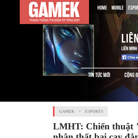
HOME
MOBILE
ESPO
LIÊ
LIÊN MINH
TIN TỨC MỚI
CỘNG 
GAMEK
›
ESPORTS
LMHT: Chiến thuật "
nhận thất bại cay đ