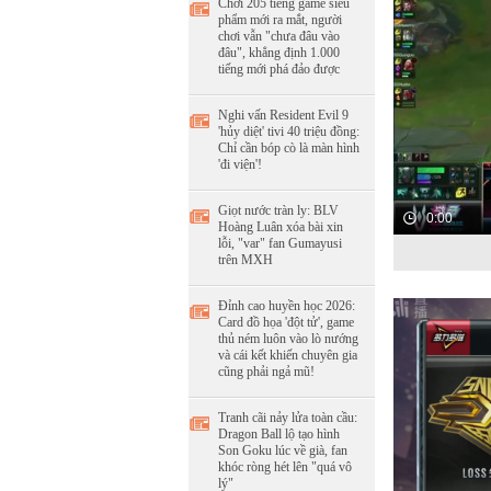
Chơi 205 tiếng game siêu
phẩm mới ra mắt, người
chơi vẫn "chưa đâu vào
đâu", khẳng định 1.000
tiếng mới phá đảo được
Nghi vấn Resident Evil 9
'hủy diệt' tivi 40 triệu đồng:
Chỉ cần bóp cò là màn hình
'đi viện'!
Giọt nước tràn ly: BLV
0:00
Hoàng Luân xóa bài xin
lỗi, "var" fan Gumayusi
trên MXH
Đỉnh cao huyền học 2026:
Card đồ họa 'đột tử', game
thủ ném luôn vào lò nướng
và cái kết khiến chuyên gia
cũng phải ngả mũ!
Tranh cãi nảy lửa toàn cầu:
Dragon Ball lộ tạo hình
Son Goku lúc về già, fan
khóc ròng hét lên "quá vô
lý"