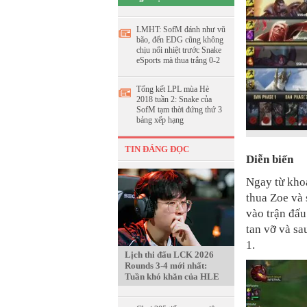
LMHT: SofM đánh như vũ
bão, đến EDG cũng không
chịu nổi nhiệt trước Snake
eSports mà thua trắng 0-2
Tổng kết LPL mùa Hè
2018 tuần 2: Snake của
SofM tạm thời đứng thứ 3
bảng xếp hạng
TIN ĐÁNG ĐỌC
Diễn biến
Ngay từ khoả
thua Zoe và 
vào trận đấu
tan vỡ và sa
1.
Lịch thi đấu LCK 2026
Rounds 3-4 mới nhất:
Tuần khó khăn của HLE