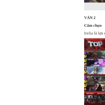
VÁN 2
Cấm chọn
Irelia là lự