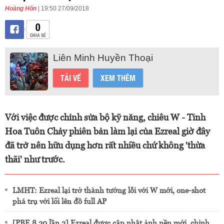
Hoàng Hôn
| 19:50 27/09/2018
0
CHIA SẺ
Liên Minh Huyền Thoại
TẢI VỀ
XEM THÊM
Với việc được chỉnh sửa bộ kỹ năng, chiêu W - Tinh
Hoa Tuôn Chảy phiên bản làm lại của Ezreal giờ đây
đã trở nên hữu dụng hơn rất nhiều chứ không 'thừa
thãi' như trước.
LMHT: Ezreal lại trở thành tướng lỗi với W mới, one-shot
phá trụ với lối lên đồ full AP
[PBE 8.20 lần 2] Ezreal được cập nhật ảnh nền mới, chỉnh