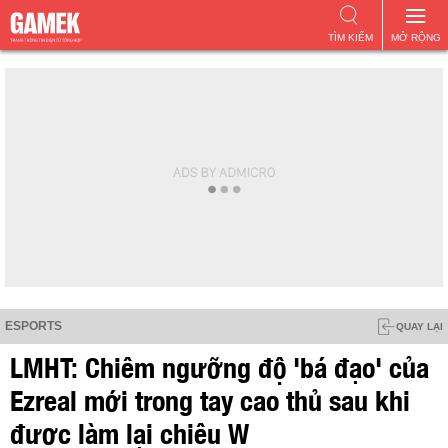
TÌM KIẾM
MỞ RỘNG
ESPORTS
QUAY LẠI
LMHT: Chiêm ngưỡng độ 'bá đạo' của
Ezreal mới trong tay cao thủ sau khi
được làm lại chiêu W