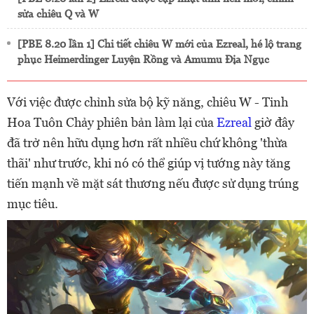
sửa chiêu Q và W
[PBE 8.20 lần 1] Chi tiết chiêu W mới của Ezreal, hé lộ trang
phục Heimerdinger Luyện Rồng và Amumu Địa Ngục
Với việc được chỉnh sửa bộ kỹ năng, chiêu W - Tinh
Hoa Tuôn Chảy phiên bản làm lại của
Ezreal
giờ đây
đã trở nên hữu dụng hơn rất nhiều chứ không 'thừa
thãi' như trước, khi nó có thể giúp vị tướng này tăng
tiến mạnh về mặt sát thương nếu được sử dụng trúng
mục tiêu.