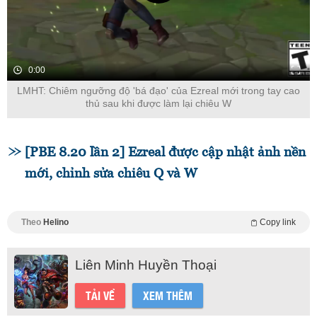
0:00
LMHT: Chiêm ngưỡng độ 'bá đạo' của Ezreal mới trong tay cao
thủ sau khi được làm lại chiêu W
[PBE 8.20 lần 2] Ezreal được cập nhật ảnh nền
mới, chỉnh sửa chiêu Q và W
Theo
Helino
Copy link
Liên Minh Huyền Thoại
TẢI VỀ
XEM THÊM