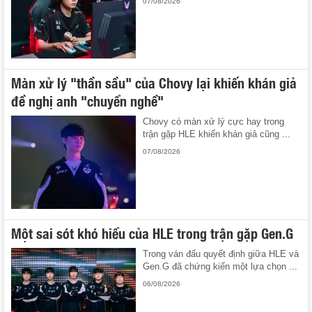
07/08/2026
Màn xử lý "thần sầu" của Chovy lại khiến khán giả
đề nghị anh "chuyển nghề"
Chovy có màn xử lý cực hay trong
trận gặp HLE khiến khán giả cũng ...
07/08/2026
Một sai sót khó hiểu của HLE trong trận gặp Gen.G
Trong ván đấu quyết định giữa HLE và
Gen.G đã chứng kiến một lựa chọn ...
06/08/2026