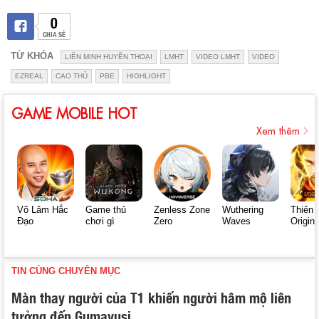
0
CHIA SẺ
TỪ KHÓA
LIÊN MINH HUYỀN THOẠI
LMHT
VIDEO LMHT
VIDEO
EZREAL
CAO THỦ
PBE
HIGHLIGHT
GAME MOBILE HOT
Xem thêm
Võ Lâm Hắc
Game thủ
Zenless Zone
Wuthering
Thiên 
Đạo
chơi gì
Zero
Waves
Origin
TIN CÙNG CHUYÊN MỤC
Màn thay người của T1 khiến người hâm mộ liên
tưởng đến Gumayusi