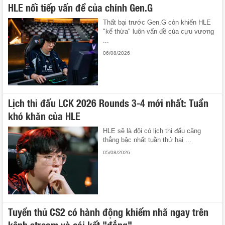
HLE nối tiếp vấn đề của chính Gen.G
Thất bại trước Gen.G còn khiến HLE
"kế thừa" luôn vấn đề của cựu vương
...
06/08/2026
Lịch thi đấu LCK 2026 Rounds 3-4 mới nhất: Tuần
khó khăn của HLE
HLE sẽ là đội có lịch thi đấu căng
thẳng bậc nhất tuần thứ hai ...
05/08/2026
Tuyển thủ CS2 có hành động khiếm nhã ngay trên
kênh stream và cái kết "đắng"