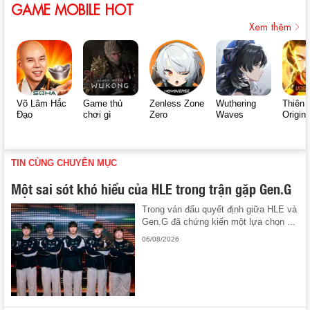
GAME MOBILE HOT
Xem thêm
Võ Lâm Hắc
Game thủ
Zenless Zone
Wuthering
Thiên 
Đạo
chơi gì
Zero
Waves
Origin
TIN CÙNG CHUYÊN MỤC
Một sai sót khó hiểu của HLE trong trận gặp Gen.G
Trong ván đấu quyết định giữa HLE và
Gen.G đã chứng kiến một lựa chọn ...
06/08/2026