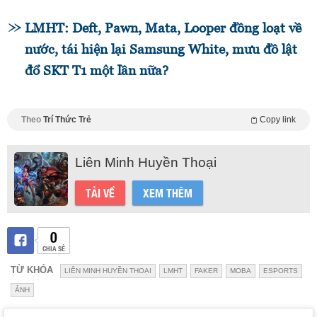
LMHT: Deft, Pawn, Mata, Looper đồng loạt về
nước, tái hiện lại Samsung White, mưu đồ lật
đổ SKT T1 một lần nữa?
Theo
Trí Thức Trẻ
Copy link
Liên Minh Huyền Thoại
TẢI VỀ
XEM THÊM
0
CHIA SẺ
TỪ KHÓA
LIÊN MINH HUYỀN THOẠI
LMHT
FAKER
MOBA
ESPORTS
ẢNH