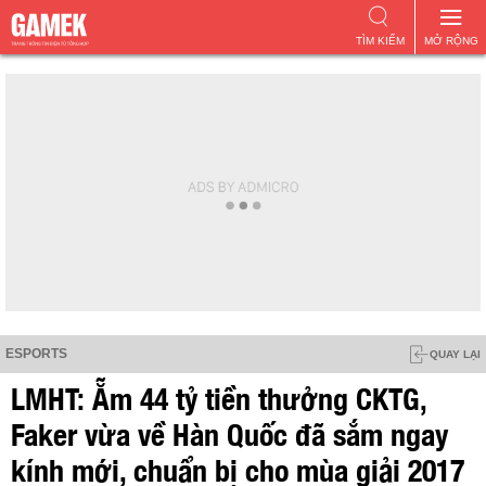
TÌM KIẾM
MỞ RỘNG
ESPORTS
QUAY LẠI
LMHT: Ẵm 44 tỷ tiền thưởng CKTG,
Faker vừa về Hàn Quốc đã sắm ngay
kính mới, chuẩn bị cho mùa giải 2017