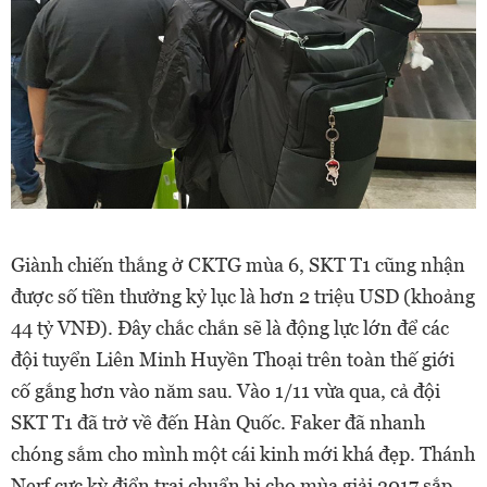
Giành chiến thắng ở CKTG mùa 6, SKT T1 cũng nhận
được số tiền thưởng kỷ lục là hơn 2 triệu USD (khoảng
44 tỷ VNĐ). Đây chắc chắn sẽ là động lực lớn để các
đội tuyển Liên Minh Huyền Thoại trên toàn thế giới
cố gắng hơn vào năm sau. Vào 1/11 vừa qua, cả đội
SKT T1 đã trở về đến Hàn Quốc. Faker đã nhanh
chóng sắm cho mình một cái kinh mới khá đẹp. Thánh
Nerf cực kỳ điển trai chuẩn bị cho mùa giải 2017 sắp