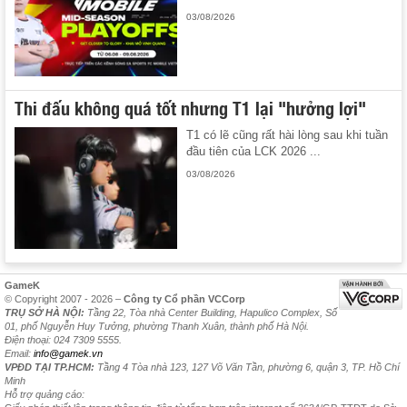
03/08/2026
Thi đấu không quá tốt nhưng T1 lại "hưởng lợi"
T1 có lẽ cũng rất hài lòng sau khi tuần
đầu tiên của LCK 2026 ...
03/08/2026
GameK
© Copyright 2007 - 2026 –
Công ty Cổ phần VCCorp
TRỤ SỞ HÀ NỘI:
Tầng 22, Tòa nhà Center Building, Hapulico Complex, Số
01, phố Nguyễn Huy Tưởng, phường Thanh Xuân, thành phố Hà Nội.
Điện thoại: 024 7309 5555.
Email:
info@gamek.vn
VPĐD TẠI TP.HCM:
Tầng 4 Tòa nhà 123, 127 Võ Văn Tần, phường 6, quận 3, TP. Hồ Chí
Minh
Hỗ trợ quảng cáo: