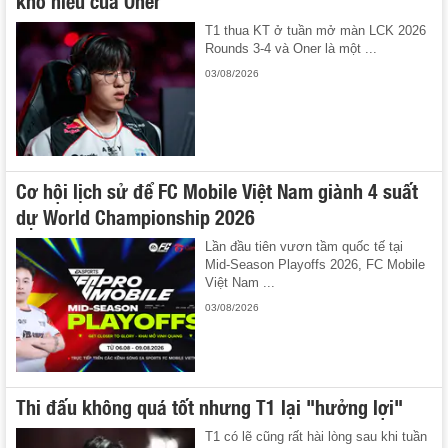
T1 thua KT ở tuần mở màn LCK 2026
Rounds 3-4 và Oner là một ...
03/08/2026
Cơ hội lịch sử để FC Mobile Việt Nam giành 4 suất
dự World Championship 2026
Lần đầu tiên vươn tầm quốc tế tại
Mid-Season Playoffs 2026, FC Mobile
Việt Nam ...
03/08/2026
Thi đấu không quá tốt nhưng T1 lại "hưởng lợi"
T1 có lẽ cũng rất hài lòng sau khi tuần