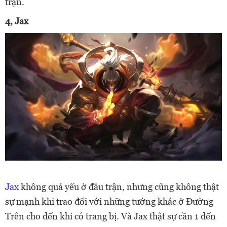
trận.
4, Jax
Jax
không quá yếu ở đầu trận, nhưng cũng không thật
sự mạnh khi trao đổi với những tướng khác ở Đường
Trên cho đến khi có trang bị. Và Jax thật sự cần 1 đến