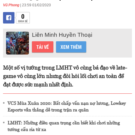
Vũ Phong
| 23:59 01/02/2020
0
CHIA SẺ
Liên Minh Huyền Thoại
TẢI VỀ
XEM THÊM
Một số vị tướng trong LMHT vô cùng bá đạo về late-
game vô cùng lớn nhưng đòi hỏi lối chơi an toàn để
đạt được sức mạnh nhất định.
VCS Mùa Xuân 2020: Bất chấp vấn nạn nợ lương, Lowkey
Esports vẫn thắng dễ trong trận ra quân
LMHT: Những điều quan trọng cần biết khi chơi những
tướng cấu rỉa từ xa