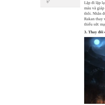
lý"
Lặp đi lặp lạ
máu và giáp 
thôi. Nhân đ
Rakan thay v
thiếu sức mạ
3. Thay đổi 