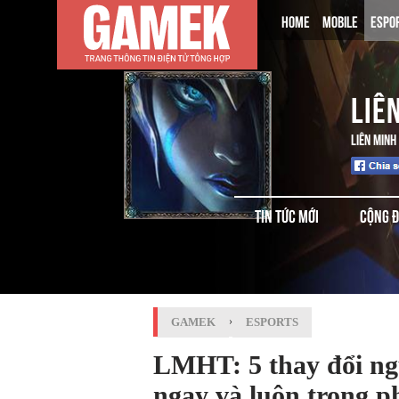
HOME
MOBILE
ESPO
LIÊ
LIÊN MINH
TIN TỨC MỚI
CỘNG 
GAMEK
›
ESPORTS
LMHT: 5 thay đổi ng
ngay và luôn trong p