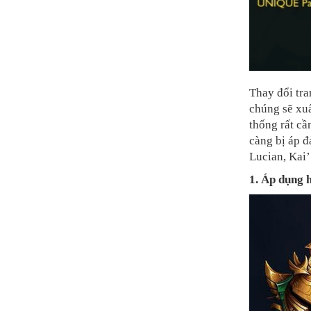
Thay đổi tra
chúng sẽ xuấ
thống rất cầ
càng bị áp đ
Lucian, Kai
1. Áp dụng 