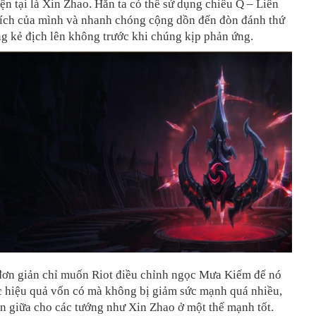
iện tại là Xin Zhao. Hắn ta có thể sử dụng chiêu Q – Liên
ch của mình và nhanh chóng cộng dồn đến đòn đánh thứ
ng kẻ địch lên không trước khi chúng kịp phản ứng.
đơn giản chỉ muốn Riot điều chỉnh ngọc Mưa Kiếm để nó
c hiệu quả vốn có mà không bị giảm sức mạnh quá nhiều,
n giữa cho các tướng như Xin Zhao ở một thế mạnh tốt.