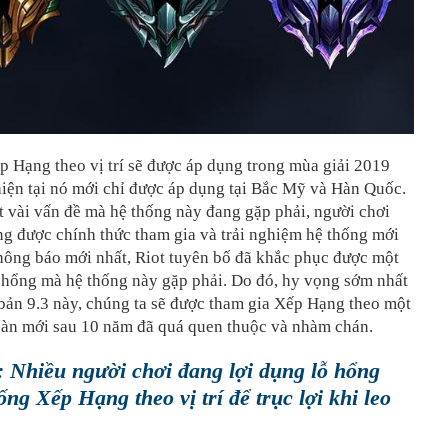
 Hạng theo vị trí sẽ được áp dụng trong mùa giải 2019
iện tại nó mới chỉ được áp dụng tại Bắc Mỹ và Hàn Quốc.
 vài vấn đề mà hệ thống này đang gặp phải, người chơi
g được chính thức tham gia và trải nghiệm hệ thống mới
hông báo mới nhất, Riot tuyên bố đã khắc phục được một
ỗ hổng mà hệ thống này gặp phải. Do đó, hy vọng sớm nhất
bản 9.3 này, chúng ta sẽ được tham gia Xếp Hạng theo một
oàn mới sau 10 năm đã quá quen thuộc và nhàm chán.
Nhiều người chơi đang lợi dụng lỗ hổng
ống Xếp Hạng theo vị trí để trục lợi khi leo