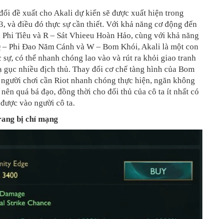
ổi đề xuất cho Akali dự kiến sẽ được xuất hiện trong
3, và điều đó thực sự cần thiết. Với khả năng cơ động đến
 Phi Tiêu và R – Sát Vhieeu Hoàn Hảo, cùng với khả năng
 Q – Phi Đao Năm Cánh và W – Bom Khói, Akali là một con
c sự, có thể nhanh chóng lao vào và rút ra khỏi giao tranh
ạ gục nhiều địch thủ. Thay đổi cơ chế tàng hình của Bom
 người chơi cần Riot nhanh chóng thực hiện, ngăn không
ở nên quá bá đạo, đồng thời cho đối thủ của cô ta ít nhất có
được vào người cô ta.
trang bị chí mạng