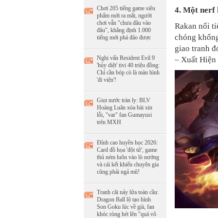
Chơi 205 tiếng game siêu
4. Một nerf
phẩm mới ra mắt, người
chơi vẫn "chưa đâu vào
Rakan nổi ti
đâu", khẳng định 1.000
chóng khống
tiếng mới phá đảo được
giao tranh đ
Nghi vấn Resident Evil 9
– Xuất Hiện 
'hủy diệt' tivi 40 triệu đồng:
Chỉ cần bóp cò là màn hình
'đi viện'!
Giọt nước tràn ly: BLV
Hoàng Luân xóa bài xin
lỗi, "var" fan Gumayusi
trên MXH
Đỉnh cao huyền học 2026:
Card đồ họa 'đột tử', game
thủ ném luôn vào lò nướng
và cái kết khiến chuyên gia
cũng phải ngả mũ!
Tranh cãi nảy lửa toàn cầu:
Dragon Ball lộ tạo hình
Son Goku lúc về già, fan
khóc ròng hét lên "quá vô