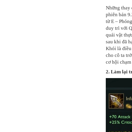
Những thay đ
phiên bản 9.
từ E – Phóng
duy trì với
quái vật thự
sau khi đã h
Khói là điều
cho cô ta tr
cơ hội chạm 
2. Làm lại 