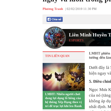
Phương Tranh
|
02/02/2019 11:30 PM
Liên Minh Huyền T
ESPORTS
LMHT phiên bả
TIN LIÊN QUAN
tướng đến làm
Dưới đây là 
hiện ngay v
5. Điều chỉ
Ngọc Mưa Ki
LMHT: Nhiều người chơi
của nó (tăng
đang lợi dụng lỗ hổng của
không áp dụ
hệ thống Xếp Hạng theo vị
trí để trục lợi khi leo Rank
nhất định. 