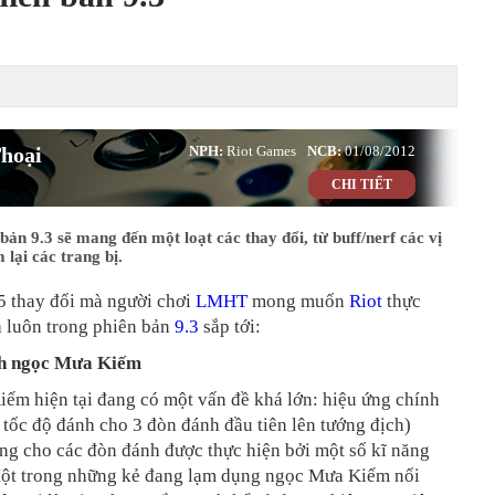
hoại
NPH:
Riot Games
NCB:
01/08/2012
CHI TIẾT
n 9.3 sẽ mang đến một loạt các thay đổi, từ buff/nerf các vị
 lại các trang bị.
5 thay đổi mà người chơi
LMHT
mong muốn
Riot
thực
à luôn trong phiên bản
9.3
sắp tới:
nh ngọc Mưa Kiếm
ếm hiện tại đang có một vấn đề khá lớn: hiệu ứng chính
 tốc độ đánh cho 3 đòn đánh đầu tiên lên tướng địch)
ng cho các đòn đánh được thực hiện bởi một số kĩ năng
Một trong những kẻ đang lạm dụng ngọc Mưa Kiếm nổi