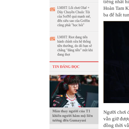
tiếng nhất h
Hoàn Tam Kí
LMHT: Lối chơi Olaf +
Dây Chuyền Chuộc Tội
ba để hất tu
của SofM quá mạnh mẽ,
đến siêu sao của Griffin
cũng phải "học hỏi"
LMHT: Riot đang tiến
hành chỉnh sửa hệ thống
tiền thưởng, do đó bạn sẽ
chẳng “đáng tiền” một khi
đang thọt
TIN ĐÁNG ĐỌC
Màn thay người của T1
Người chơi 
khiến người hâm mộ liên
vẫn giữ đượ
tưởng đến Gumayusi
đồng thời vẫ