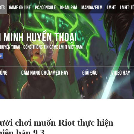
RTS
GAME ONLINE
PC/CONSOLE
KHÁM PHÁ
MANGA/FILM
LMHT
LMHT: T
N MINH HUYỀN THOẠI
 HUYỀN THOẠI - CỔNG THÔNG TIN GAME LMHT VIỆT NAM
ĐỒNG
CẨM NANG CHƠI/MẸO HAY
GIẢI ĐẤU
VIDEO HAY
ười chơi muốn Riot thực hiện
hiên bản 9.3