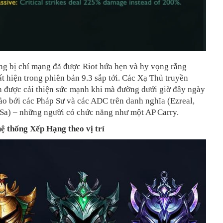
ng bị chí mạng đã được Riot hứa hẹn và hy vọng rằng
t hiện trong phiên bản 9.3 sắp tới. Các Xạ Thủ truyền
n được cải thiện sức mạnh khi mà đường dưới giờ đây ngày
ảo bới các Pháp Sư và các ADC trên danh nghĩa (Ezreal,
’Sa) – những người có chức năng như một AP Carry.
hệ thống Xếp Hạng theo vị trí