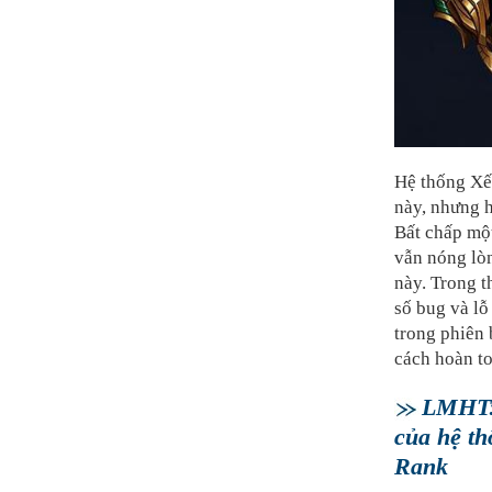
Hệ thống Xếp
này, nhưng h
Bất chấp một
vẫn nóng lòn
này. Trong t
số bug và l
trong phiên 
cách hoàn t
LMHT: 
của hệ th
Rank