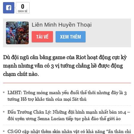
0
CHIA SẺ
Liên Minh Huyền Thoại
TẢI VỀ
XEM THÊM
Dù đội ngũ cân bằng game của Riot hoạt động cực kỳ
mạnh nhưng vẫn có 3 vị tướng chẳng hề được động
chạm chút nào.
LMHT: Trông mỏng manh yếu đuối thế thôi nhưng đây là 3
tướng Hỗ trợ khắc tinh của mọi Sát thủ
Đấu Trường Chân Lý: Những đội hình mạnh nhất bản 10.4 –
đôi uyên ương Senna Lucian tiếp tục phá đảo thế giới ảo
CS:GO cập nhật thêm skin nhân vật có khả năng “ẩn thân chi