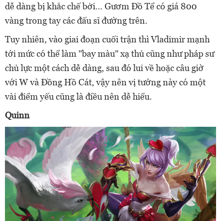
dễ dàng bị khắc chế bởi... Gươm Đồ Tể có giá 800
vàng trong tay các đấu sĩ đường trên.
Tuy nhiên, vào giai đoạn cuối trận thì Vladimir mạnh
tới mức có thể làm "bay màu" xạ thủ cũng như pháp sư
chủ lực một cách dễ dàng, sau đó lui về hoặc câu giờ
với W và Đồng Hồ Cát, vậy nên vị tướng này có một
vài điểm yếu cũng là điều nên dễ hiểu.
Quinn