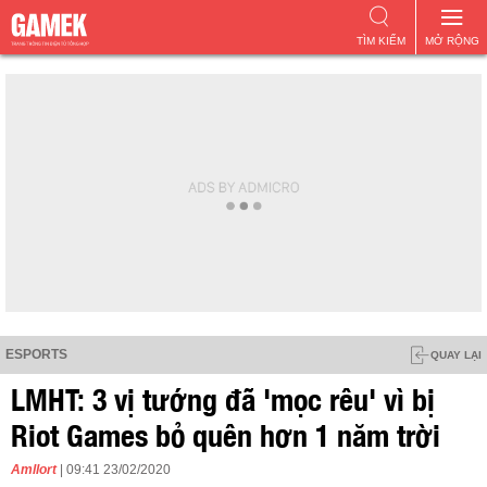
TÌM KIẾM
MỞ RỘNG
ESPORTS
QUAY LẠI
LMHT: 3 vị tướng đã 'mọc rêu' vì bị
Riot Games bỏ quên hơn 1 năm trời
Amllort
| 09:41 23/02/2020