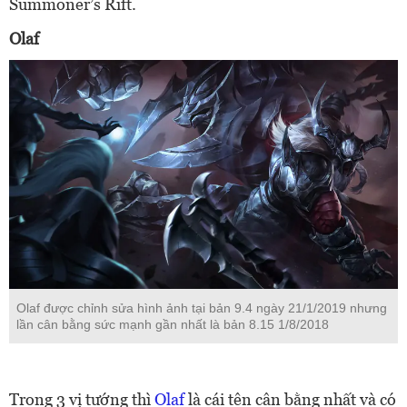
Summoner’s Rift.
Olaf
Olaf được chỉnh sửa hình ảnh tại bản 9.4 ngày 21/1/2019 nhưng
lần cân bằng sức mạnh gần nhất là bản 8.15 1/8/2018
Trong 3 vị tướng thì
Olaf
là cái tên cân bằng nhất và có