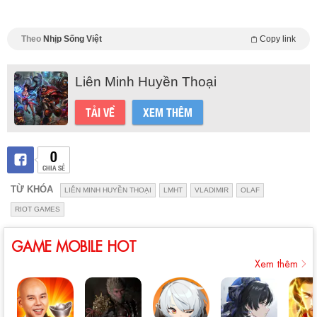
Theo
Nhịp Sống Việt
Copy link
Liên Minh Huyền Thoại
TẢI VỀ
XEM THÊM
0
CHIA SẺ
TỪ KHÓA
LIÊN MINH HUYỀN THOẠI
LMHT
VLADIMIR
OLAF
RIOT GAMES
GAME MOBILE HOT
Xem thêm