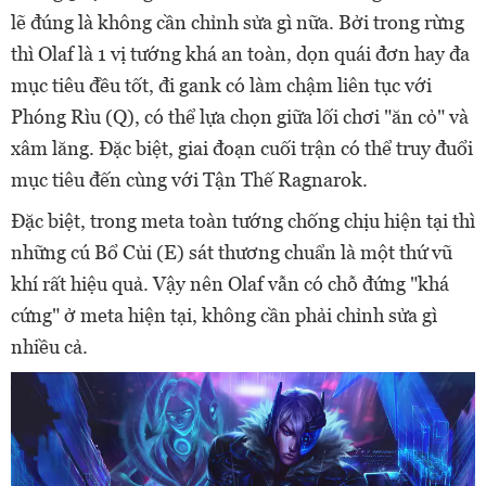
lẽ đúng là không cần chỉnh sửa gì nữa. Bởi trong rừng
thì Olaf là 1 vị tướng khá an toàn, dọn quái đơn hay đa
mục tiêu đều tốt, đi gank có làm chậm liên tục với
Phóng Rìu (Q), có thể lựa chọn giữa lối chơi "ăn cỏ" và
xâm lăng. Đặc biệt, giai đoạn cuối trận có thể truy đuổi
mục tiêu đến cùng với Tận Thế Ragnarok.
Đặc biệt, trong meta toàn tướng chống chịu hiện tại thì
những cú Bổ Củi (E) sát thương chuẩn là một thứ vũ
khí rất hiệu quả. Vậy nên Olaf vẫn có chỗ đứng "khá
cứng" ở meta hiện tại, không cần phải chỉnh sửa gì
nhiều cả.