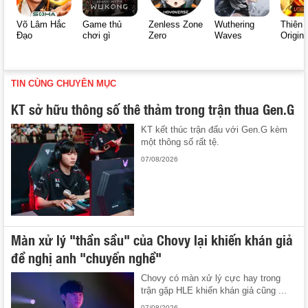
Võ Lâm Hắc
Game thủ
Zenless Zone
Wuthering
Thiên 
Đạo
chơi gì
Zero
Waves
Origin
TIN CÙNG CHUYÊN MỤC
KT sở hữu thông số thê thảm trong trận thua Gen.G
KT kết thúc trận đấu với Gen.G kèm
một thông số rất tệ.
07/08/2026
Màn xử lý "thần sầu" của Chovy lại khiến khán giả
đề nghị anh "chuyển nghề"
Chovy có màn xử lý cực hay trong
trận gặp HLE khiến khán giả cũng ...
07/08/2026