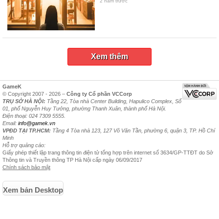
2 năm trước
Xem thêm
GameK
© Copyright 2007 - 2026 –
Công ty Cổ phần VCCorp
TRỤ SỞ HÀ NỘI:
Tầng 22, Tòa nhà Center Building, Hapulico Complex, Số
01, phố Nguyễn Huy Tưởng, phường Thanh Xuân, thành phố Hà Nội.
Điện thoại: 024 7309 5555.
Email:
info@gamek.vn
VPĐD TẠI TP.HCM:
Tầng 4 Tòa nhà 123, 127 Võ Văn Tần, phường 6, quận 3, TP. Hồ Chí
Minh
Hỗ trợ quảng cáo:
Giấy phép thiết lập trang thông tin điện tử tổng hợp trên internet số 3634/GP-TTĐT do Sở
Thông tin và Truyền thông TP Hà Nội cấp ngày 06/09/2017
Chính sách bảo mật
Xem bản Desktop