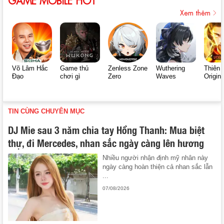
Xem thêm
Võ Lâm Hắc
Game thủ
Zenless Zone
Wuthering
Thiên 
Đạo
chơi gì
Zero
Waves
Origin
TIN CÙNG CHUYÊN MỤC
DJ Mie sau 3 năm chia tay Hồng Thanh: Mua biệt
thự, đi Mercedes, nhan sắc ngày càng lên hương
Nhiều người nhận định mỹ nhân này
ngày càng hoàn thiện cả nhan sắc lẫn
...
07/08/2026