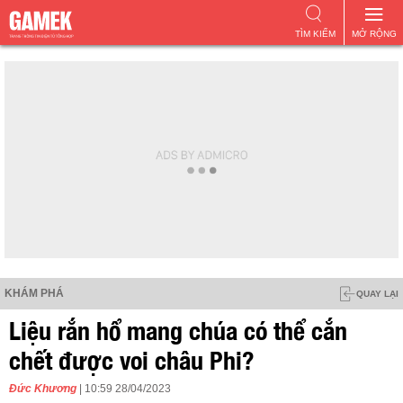
TÌM KIẾM
MỞ RỘNG
KHÁM PHÁ
QUAY LẠI
Liệu rắn hổ mang chúa có thể cắn
chết được voi châu Phi?
Đức Khương
| 10:59 28/04/2023