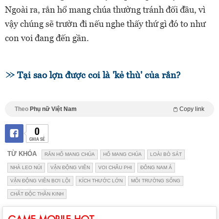
Ngoài ra, rắn hổ mang chúa thường tránh đối đầu, vì
vậy chúng sẽ trườn đi nếu nghe thấy thứ gì đó to như
con voi đang đến gần.
Tại sao lợn được coi là 'kẻ thù' của rắn?
Theo
Phụ nữ Việt Nam
Copy link
0
CHIA SẺ
TỪ KHÓA
RẮN HỔ MANG CHÚA
HỔ MANG CHÚA
LOÀI BÒ SÁT
NHÀ LEO NÚI
VẬN ĐỘNG VIÊN
VOI CHÂU PHI
ĐÔNG NAM Á
VẬN ĐỘNG VIÊN BƠI LỘI
KÍCH THƯỚC LỚN
MÔI TRƯỜNG SỐNG
CHẤT ĐỘC THẦN KINH
GAME MOBILE HOT