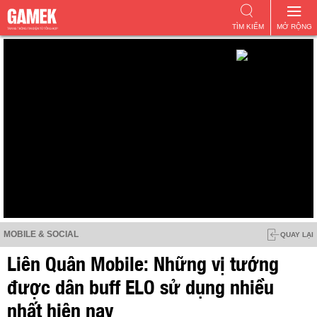
TÌM KIẾM
MỞ RỘNG
MOBILE & SOCIAL
QUAY LẠI
Liên Quân Mobile: Những vị tướng
được dân buff ELO sử dụng nhiều
nhất hiện nay