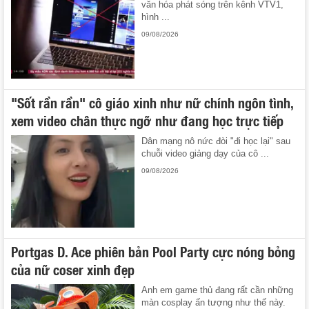
văn hóa phát sóng trên kênh VTV1,
hình ...
09/08/2026
"Sốt rần rần" cô giáo xinh như nữ chính ngôn tình,
xem video chân thực ngỡ như đang học trực tiếp
Dân mạng nô nức đòi "đi học lại" sau
chuỗi video giảng dạy của cô ...
09/08/2026
Portgas D. Ace phiên bản Pool Party cực nóng bỏng
của nữ coser xinh đẹp
Anh em game thủ đang rất cần những
màn cosplay ấn tượng như thế này.