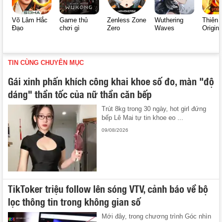
Võ Lâm Hắc
Game thủ
Zenless Zone
Wuthering
Thiên 
Đạo
chơi gì
Zero
Waves
Origin
TIN CÙNG CHUYÊN MỤC
Gái xinh phấn khích công khai khoe số đo, màn "độ
dáng" thần tốc của nữ thần căn bếp
Trút 8kg trong 30 ngày, hot girl đứng
bếp Lê Mai tự tin khoe eo ...
09/08/2026
TikToker triệu follow lên sóng VTV, cảnh báo về bộ
lọc thông tin trong không gian số
Mới đây, trong chương trình Góc nhìn