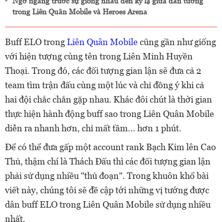
Ngỡ ngàng trước sự giống nhau đến kỳ lạ giữa dàn tướng
trong Liên Quân Mobile và Heroes Arena
Buff ELO trong
Liên Quân Mobile
cũng gần như giống
với hiện tượng cùng tên trong Liên Minh Huyền
Thoại. Trong đó, các đối tượng gian lận sẽ đưa cả 2
team tìm trận đấu cùng một lúc và chỉ đồng ý khi cả
hai đội chắc chắn gặp nhau. Khác đôi chút là thời gian
thực hiện hành động buff sao trong Liên Quân Mobile
diễn ra nhanh hơn, chỉ mất tầm... hơn 1 phút.
Để có thể đưa gấp một account rank Bạch Kim lên Cao
Thủ, thậm chí là Thách Đấu thì các đối tượng gian lận
phải sử dụng nhiều "thủ đoạn". Trong khuôn khổ bài
viết này, chúng tôi sẽ đề cập tới những vị tướng được
dân buff ELO trong Liên Quân Mobile sử dụng nhiều
nhất.