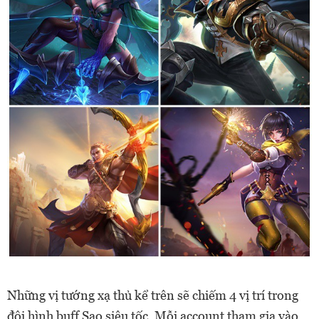
Những vị tướng xạ thủ kể trên sẽ chiếm 4 vị trí trong
đội hình buff Sao siêu tốc. Mỗi account tham gia vào