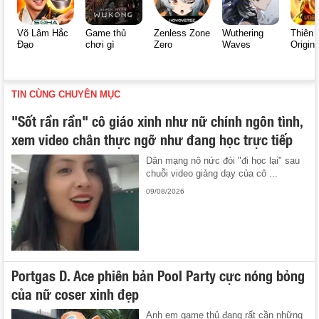
Võ Lâm Hắc
Game thủ
Zenless Zone
Wuthering
Thiên 
Đạo
chơi gì
Zero
Waves
Origin
TIN CÙNG CHUYÊN MỤC
"Sốt rần rần" cô giáo xinh như nữ chính ngôn tình,
xem video chân thực ngỡ như đang học trực tiếp
Dân mạng nô nức đòi "đi học lại" sau
chuỗi video giảng dạy của cô ...
09/08/2026
Portgas D. Ace phiên bản Pool Party cực nóng bỏng
của nữ coser xinh đẹp
Anh em game thủ đang rất cần những