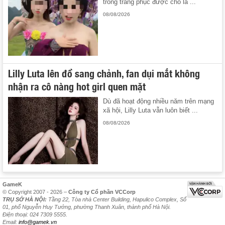
trong trang phục được cho là ...
08/08/2026
Lilly Luta lên đồ sang chảnh, fan dụi mắt không
nhận ra cô nàng hot girl quen mặt
Dù đã hoạt động nhiều năm trên mạng
xã hội, Lilly Luta vẫn luôn biết ...
08/08/2026
GameK
© Copyright 2007 - 2026 –
Công ty Cổ phần VCCorp
TRỤ SỞ HÀ NỘI:
Tầng 22, Tòa nhà Center Building, Hapulico Complex, Số
01, phố Nguyễn Huy Tưởng, phường Thanh Xuân, thành phố Hà Nội.
Điện thoại: 024 7309 5555.
Email:
info@gamek.vn