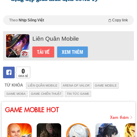
Theo
Nhịp Sống Việt
Copy link
Liên Quân Mobile
TẢI VỀ
XEM THÊM
0
CHIA SẺ
TỪ KHÓA
LIÊN QUÂN MOBILE
ARENA OF VALOR
GAME MOBILE
GAME MOBA
GAME CHIẾN THUẬT
TIN TỨC GAME
GAME MOBILE HOT
Xem thêm