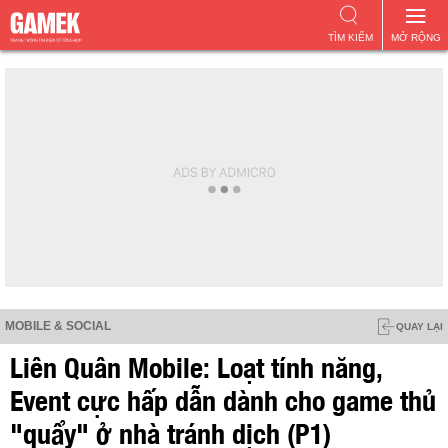
TÌM KIẾM
MỞ RỘNG
MOBILE & SOCIAL
QUAY LẠI
Liên Quân Mobile: Loạt tính năng,
Event cực hấp dẫn dành cho game thủ
"quẩy" ở nhà tránh dịch (P1)