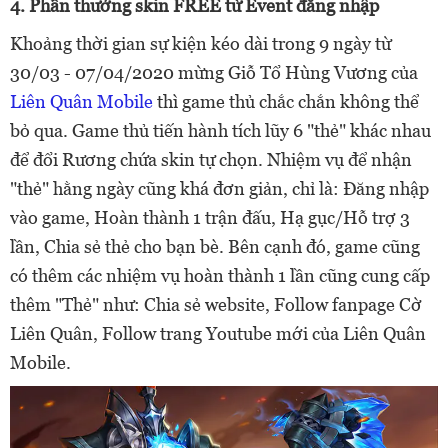
4. Phần thưởng skin FREE từ Event đăng nhập
Khoảng thời gian sự kiện kéo dài trong 9 ngày từ
30/03 - 07/04/2020 mừng Giỗ Tổ Hùng Vương của
Liên Quân Mobile
thì game thủ chắc chắn không thể
bỏ qua. Game thủ tiến hành tích lũy 6 "thẻ" khác nhau
để đổi Rương chứa skin tự chọn. Nhiệm vụ để nhận
"thẻ" hằng ngày cũng khá đơn giản, chỉ là: Đăng nhập
vào game, Hoàn thành 1 trận đấu, Hạ gục/Hỗ trợ 3
lần, Chia sẻ thẻ cho bạn bè. Bên cạnh đó, game cũng
có thêm các nhiệm vụ hoàn thành 1 lần cũng cung cấp
thêm "Thẻ" như: Chia sẻ website, Follow fanpage Cờ
Liên Quân, Follow trang Youtube mới của Liên Quân
Mobile.