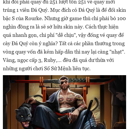
khi đòi phải quay đủ 251 lượt tốn 251 vé quay mới
trúng 1 viên Đá Quý. Mục đích có Đá Quý là để đổi skin
bậc S của Rourke. Nhưng giờ game thủ chỉ phải bỏ 100
nghìn đồng ra là sẽ sở hữu skin này. Cách thực hiện
quá nhanh gọn, chi phí "dễ chịu", vậy đống vé quay để
cày Đá Quý còn ý nghĩa? Tất cả các phần thưởng trong
vòng quay vốn đã kém hấp dẫn thì nay lại càng "nhạt".
Vàng, ngọc cấp 3, Ruby,... đều đã quá dư thừa với
những người chơi Sổ Sứ Mệnh liên tục.