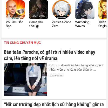
Võ Lâm Hắc
Game thủ
Zenless Zone
Wuthering
Thiên 
Đạo
chơi gì
Zero
Waves
Origin
TIN CÙNG CHUYÊN MỤC
Bán toàn Porsche, cô gái rò rỉ nhiều video nhạy
cảm, lên tiếng nói về drama
Sở hữu doanh số bán hàng khủng, nữ
nhân viên cho rằng bản thân bị ...
10/08/2026
“Nữ cơ trưởng đẹp nhất lịch sử hàng không” giờ ra