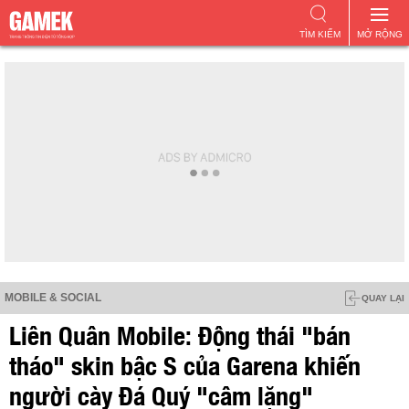
TÌM KIẾM
MỞ RỘNG
MOBILE & SOCIAL
QUAY LẠI
Liên Quân Mobile: Động thái "bán
tháo" skin bậc S của Garena khiến
người cày Đá Quý "câm lặng"