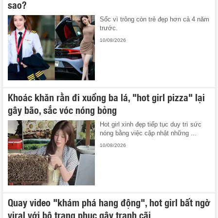
sao?
Sốc vì trông còn trẻ đẹp hơn cả 4 năm
trước.
10/08/2026
Khoác khăn rằn đi xuồng ba lá, "hot girl pizza" lại
gây bão, sắc vóc nóng bỏng
Hot girl xinh đẹp tiếp tục duy trì sức
nóng bằng việc cập nhật những ...
10/08/2026
Quay video "khám phá hang động", hot girl bất ngờ
viral với bộ trang phục gây tranh cãi