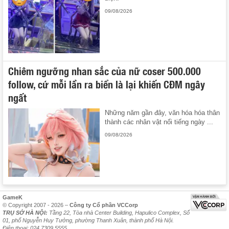
09/08/2026
Chiêm ngưỡng nhan sắc của nữ coser 500.000
follow, cứ mỗi lần ra biển là lại khiến CĐM ngây
ngất
Những năm gần đây, văn hóa hóa thân
thành các nhân vật nổi tiếng ngày ...
09/08/2026
GameK
© Copyright 2007 - 2026 –
Công ty Cổ phần VCCorp
TRỤ SỞ HÀ NỘI:
Tầng 22, Tòa nhà Center Building, Hapulico Complex, Số
01, phố Nguyễn Huy Tưởng, phường Thanh Xuân, thành phố Hà Nội.
Điện thoại: 024 7309 5555.