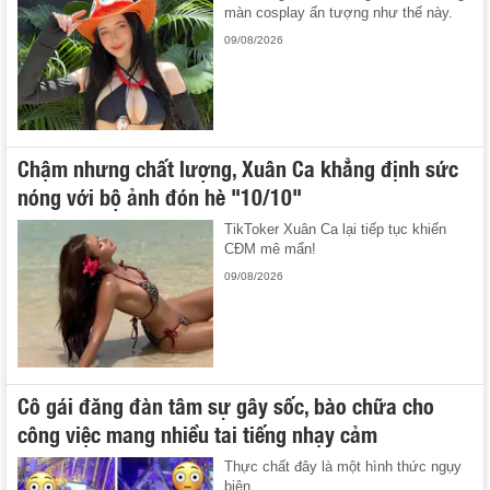
màn cosplay ấn tượng như thế này.
09/08/2026
Chậm nhưng chất lượng, Xuân Ca khẳng định sức
nóng với bộ ảnh đón hè "10/10"
TikToker Xuân Ca lại tiếp tục khiến
CĐM mê mẩn!
09/08/2026
Cô gái đăng đàn tâm sự gây sốc, bào chữa cho
công việc mang nhiều tai tiếng nhạy cảm
Thực chất đây là một hình thức ngụy
biện.