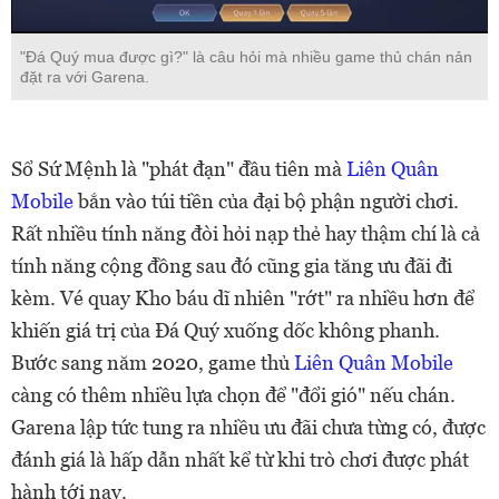
"Đá Quý mua được gì?" là câu hỏi mà nhiều game thủ chán nản
đặt ra với Garena.
Sổ Sứ Mệnh là "phát đạn" đầu tiên mà
Liên Quân
Mobile
bắn vào túi tiền của đại bộ phận người chơi.
Rất nhiều tính năng đòi hỏi nạp thẻ hay thậm chí là cả
tính năng cộng đồng sau đó cũng gia tăng ưu đãi đi
kèm. Vé quay Kho báu dĩ nhiên "rớt" ra nhiều hơn để
khiến giá trị của Đá Quý xuống dốc không phanh.
Bước sang năm 2020, game thủ
Liên Quân Mobile
càng có thêm nhiều lựa chọn để "đổi gió" nếu chán.
Garena lập tức tung ra nhiều ưu đãi chưa từng có, được
đánh giá là hấp dẫn nhất kể từ khi trò chơi được phát
hành tới nay.