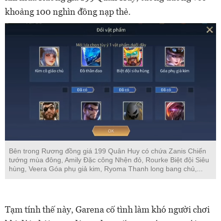
khoảng 100 nghìn đồng nạp thẻ.
Bên trong Rương đồng giá 199 Quân Huy có chứa Zanis Chiến
tướng mùa đông, Amily Đặc công Nhện đỏ, Rourke Biệt đội Siêu
hùng, Veera Góa phụ giả kim, Ryoma Thanh long bang chủ,...
Tạm tính thế này, Garena cố tình làm khó người chơi