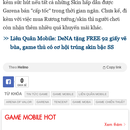
kém sức hút nếu tất cả những Skin hấp dẫn được
Garena bán "cấp tốc" trong thời gian ngắn. Chưa kể, đi
kèm với việc mua Rương tướng/skin thì người chơi
còn nhận thêm nhiều quá khuyến mãi khác.
Liên Quân Mobile: DeNA tặng FREE 92 giấy vẽ
bùa, game thủ có cơ hội trúng skin bậc SS
Theo
Helino
Copy link
0
CHIA SẺ
TỪ KHÓA
TIN TỨC GAME
GAME MOBILE
LIÊN QUÂN MOBILE
ARENA OF VALOR
GARENA
TENCENT
GAME MOBA
GAME CHIẾN THUẬT
GAME MOBILE HOT
Xem thêm