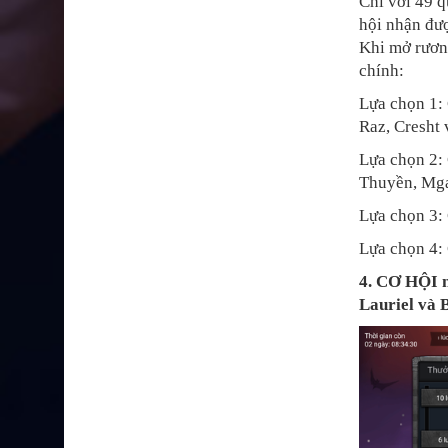
Chỉ với 49 
hội nhận đượ
Khi mở rương
chính:
Lựa chọn 1:
Raz, Cresht 
Lựa chọn 2:
Thuyền, Mga
Lựa chọn 3:
Lựa chọn 4: 
4. CƠ HỘI 
Lauriel và B