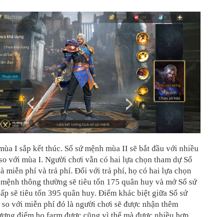
ùa I sắp kết thúc. Sổ sứ mệnh mùa II sẽ bắt đầu với nhiều
 so với mùa I. Người chơi vẫn có hai lựa chọn tham dự Sổ
à miễn phí và trả phí. Đối với trả phí, họ có hai lựa chọn
 mệnh thông thường sẽ tiêu tốn 175 quân huy và mở Sổ sứ
p sẽ tiêu tốn 395 quân huy. Điểm khác biệt giữa Sổ sứ
 so với miễn phí đó là người chơi sẽ được nhận thêm
ượng điểm họ farm được cũng vì thế mà được nhiều hơn.