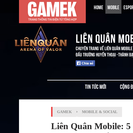
HOME
MOBILE
ESPO
LIÊN QUÂN MO
CHUYÊN TRANG VỀ LIÊN QUÂN MOBILE
ĐẤU TRƯỜNG HUYỀN THOẠI -THÀNH BẠI
TIN TỨC MỚI
CỘNG 
GAMEK
›
MOBILE & SOCIAL
Liên Quân Mobile: 5 