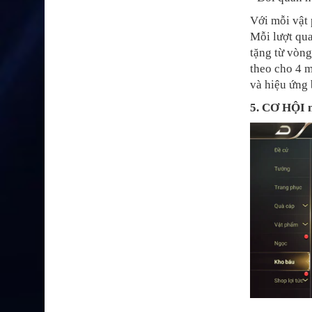
Với mỗi vật 
Mỗi lượt qu
tặng từ vòn
theo cho 4 
và hiệu ứng 
5. CƠ HỘI 