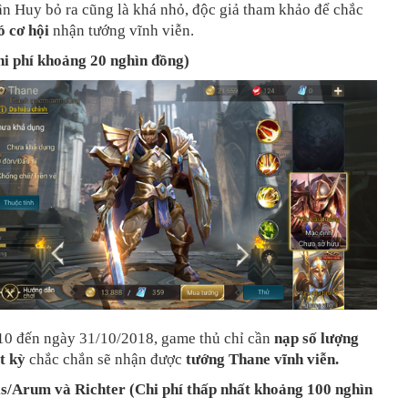
n Huy bỏ ra cũng là khá nhỏ, độc giả tham khảo để chắc
ó cơ hội
nhận tướng vĩnh viễn.
hi phí khoảng 20 nghìn đồng)
10 đến ngày 31/10/2018, g
ame thủ chỉ cần
nạp số lượng
t kỳ
chắc chắn sẽ nhận được
tướng Thane vĩnh viễn.
is/Arum và Richter (Chi phí thấp nhất khoảng 100 nghìn