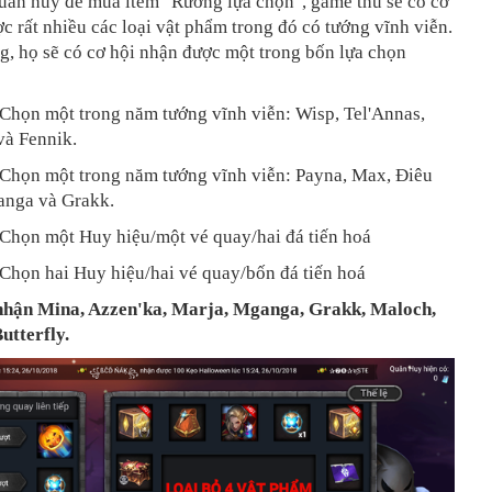
quân huy để mua item "Rương lựa chọn", game thủ sẽ có cơ
c rất nhiều các loại vật phẩm trong đó có tướng vĩnh viễn.
, họ sẽ có cơ hội nhận được một trong bốn lựa chọn
 Chọn một trong năm tướng vĩnh viễn: Wisp, Tel'Annas,
và Fennik.
 Chọn một trong năm tướng vĩnh viễn: Payna, Max, Điêu
nga và Grakk.
 Chọn một Huy hiệu/một vé quay/hai đá tiến hoá
Chọn hai Huy hiệu/hai vé quay/bốn đá tiến hoá
nhận
Mina, Azzen'ka, Marja, Mganga, Grakk, Maloch,
utterfly.