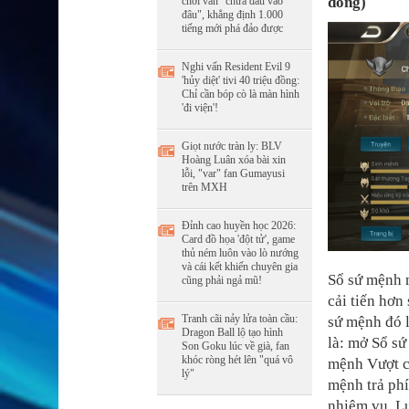
đồng)
chơi vẫn "chưa đâu vào
đâu", khẳng định 1.000
tiếng mới phá đảo được
Nghi vấn Resident Evil 9
'hủy diệt' tivi 40 triệu đồng:
Chỉ cần bóp cò là màn hình
'đi viện'!
Giọt nước tràn ly: BLV
Hoàng Luân xóa bài xin
lỗi, "var" fan Gumayusi
trên MXH
Đỉnh cao huyền học 2026:
Card đồ họa 'đột tử', game
thủ ném luôn vào lò nướng
và cái kết khiến chuyên gia
Sổ sứ mệnh m
cũng phải ngả mũ!
cải tiến hơn
Tranh cãi nảy lửa toàn cầu:
sứ mệnh đó l
Dragon Ball lộ tạo hình
là: mở Sổ sứ
Son Goku lúc về già, fan
khóc ròng hét lên "quá vô
mệnh Vượt cấ
lý"
mệnh trả phí
nhiệm vụ. L