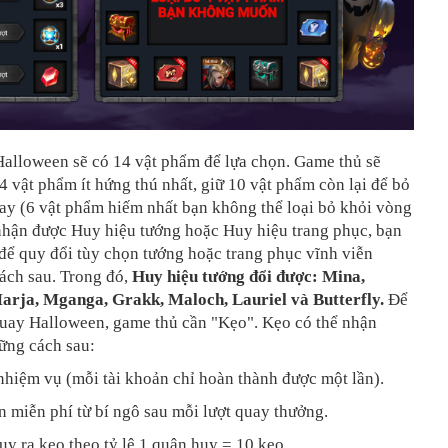
alloween sẽ có 14 vật phẩm để lựa chọn. Game thủ sẽ
 4 vật phẩm ít hứng thú nhất, giữ 10 vật phẩm còn lại để bỏ
ay (6 vật phẩm hiếm nhất bạn không thể loại bỏ khỏi vòng
nhận được Huy hiệu tướng hoặc Huy hiệu trang phục, bạn
để quy đổi tùy chọn tướng hoặc trang phục vĩnh viễn
ách sau. Trong đó,
Huy hiệu tướng đổi được: Mina,
arja, Mganga, Grakk, Maloch, Lauriel và Butterfly.
Để
uay Halloween, game thủ cần "Kẹo". Kẹo có thể nhận
ững cách sau:
nhiệm vụ (mỗi tài khoản chỉ hoàn thành được một lần).
n miễn phí từ bí ngô sau mỗi lượt quay thưởng.
uy ra kẹo theo tỷ lệ 1 quân huy = 10 kẹo.