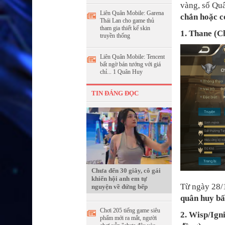
vàng, số Quâ
Liên Quân Mobile: Garena
chắn hoặc c
Thái Lan cho game thủ
tham gia thiết kế skin
1. Thane (C
truyền thống
Liên Quân Mobile: Tencent
bất ngờ bán tướng với giá
chỉ... 1 Quân Huy
TIN ĐÁNG ĐỌC
Chưa đến 30 giây, cô gái
khiến hội anh em tự
Từ ngày 28/
nguyện về đứng bếp
quân huy bấ
Chơi 205 tiếng game siêu
2. Wisp/Ign
phẩm mới ra mắt, người