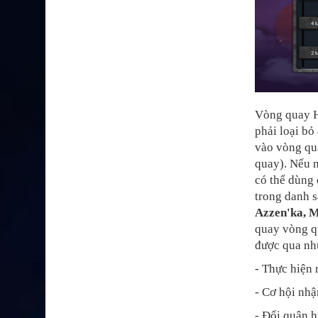
Vòng quay H
phải loại bỏ
vào vòng qu
quay). Nếu 
có thể dùng 
trong danh s
Azzen'ka, M
quay vòng q
được qua nh
- Thực hiện 
- Cơ hội nhậ
- Đổi quân h