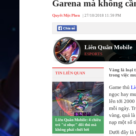
Garena mà không cầ
Quyết Một Phen
|
27/10/2018 11:59 PM
Liên Quân Mobile
ESPORTS
Vàng là loại
TIN LIÊN QUAN
trong việc m
Game thủ
Li
ngọc hay mua
lên tới 2000
mỗi ngày. Tr
vàng, quả là
Liên Quân Mobile: 4 chiêu
nạp một số t
trò "sỉ nhục" đối thủ mà
không phải chửi bới
Dưới đây là