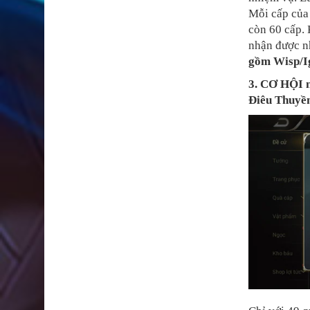
Mỗi cấp của
còn 60 cấp. 
nhận được nh
gồm Wisp/Ig
3. CƠ HỘI 
Điêu Thuyề