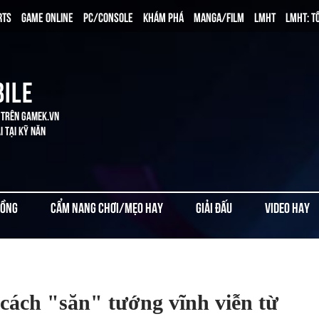
RTS
GAME ONLINE
PC/CONSOLE
KHÁM PHÁ
MANGA/FILM
LMHT
LMHT: T
BILE
 TRÊN GAMEK.VN
 TẠI KỸ NĂN
ĐỒNG
CẨM NANG CHƠI/MẸO HAY
GIẢI ĐẤU
VIDEO HAY
cách "săn" tướng vĩnh viễn từ