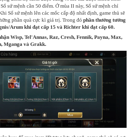
 Sổ sứ mệnh cần 50 điểm. Ở mùa II này, Sổ sứ mệnh chỉ
Khi Sổ sứ mệnh lên các mốc cấp độ nhất định, game thủ sẽ
ững phần quà cực kì giá trị. Trong đó
phần thưởng tướng
nis/Arum khi đạt cấp 15 và Richter khi đạt cấp 60.
nhận
Wisp, Tel'Annas, Raz, Cresh, Fennik,
Payna, Max,
n, Mganga và Grakk.