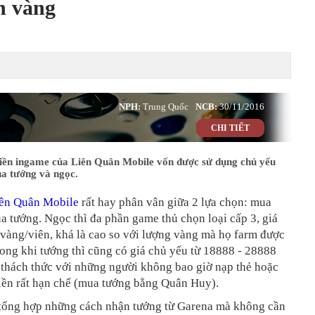
n vàng
NPH:
Trung Quốc
NCB:
30/11/2016
CHI TIẾT
 tiền ingame của Liên Quân Mobile vốn được sử dụng chủ yếu
ua tướng và ngọc.
ên Quân Mobile
rất hay phân vân giữa 2 lựa chọn: mua
 tướng. Ngọc thì đa phần game thủ chọn loại cấp 3, giá
 vàng/viên, khá là cao so với lượng vàng mà họ farm được
ong khi tướng thì cũng có giá chủ yếu từ 18888 - 28888
 thách thức với những người không bao giờ nạp thẻ hoặc
iền rất hạn chế (mua tướng bằng Quân Huy).
 tổng hợp những cách nhận tướng từ Garena mà không cần