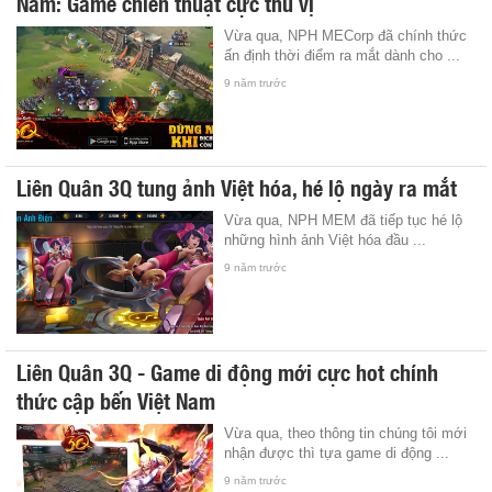
Nam: Game chiến thuật cực thú vị
Vừa qua, NPH MECorp đã chính thức
ấn định thời điểm ra mắt dành cho ...
9 năm trước
Liên Quân 3Q tung ảnh Việt hóa, hé lộ ngày ra mắt
Vừa qua, NPH MEM đã tiếp tục hé lộ
những hình ảnh Việt hóa đầu ...
9 năm trước
Liên Quân 3Q - Game di động mới cực hot chính
thức cập bến Việt Nam
Vừa qua, theo thông tin chúng tôi mới
nhận được thì tựa game di động ...
9 năm trước