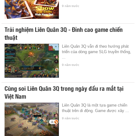
9 năm trước
Trải nghiệm Liên Quân 3Q - Đỉnh cao game chiến
thuật
Liên Quân 3Q vẫn đi theo hướng phát
triển của dòng game SLG truyền thống,
...
9 năm trước
Cùng soi Liên Quân 3Q trong ngày đầu ra mắt tại
Việt Nam
Liên Quân 3Q là một tựa game chiến
thuật trên di động. Game được xây ...
9 năm trước