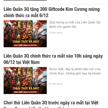
Liên Quân 3Q tặng 300 Giftcode Kim Cương mừng
chính thức ra mắt 6/12
Quà mừng ra mắt của Liên Quân 3Q
dành cho game thủ.
9 năm trước
Liên Quân 3Q chính thức ra mắt vào 10h sáng ngày
06/12 tại Việt Nam
Được biết, đây là phiên bản mở cửa
chính thức, không giới hạn tài khoản
...
9 năm trước
Chơi thử Liên Quân 3Q trước ngày ra mắt tại Việt