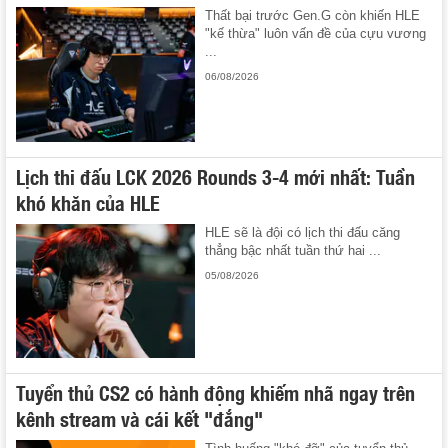
Thất bại trước Gen.G còn khiến HLE
"kế thừa" luôn vấn đề của cựu vương
...
06/08/2026
Lịch thi đấu LCK 2026 Rounds 3-4 mới nhất: Tuần
khó khăn của HLE
HLE sẽ là đội có lịch thi đấu căng
thẳng bậc nhất tuần thứ hai ...
05/08/2026
Tuyển thủ CS2 có hành động khiếm nhã ngay trên
kênh stream và cái kết "đắng"