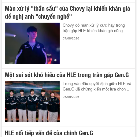
Màn xử lý "thần sầu" của Chovy lại khiến khán giả
đề nghị anh "chuyển nghề"
Chovy có màn xử lý cực hay trong
trận gặp HLE khiến khán giả cũng ...
07/08/2026
Một sai sót khó hiểu của HLE trong trận gặp Gen.G
Trong ván đấu quyết định giữa HLE và
Gen.G đã chứng kiến một lựa chọn ...
06/08/2026
HLE nối tiếp vấn đề của chính Gen.G