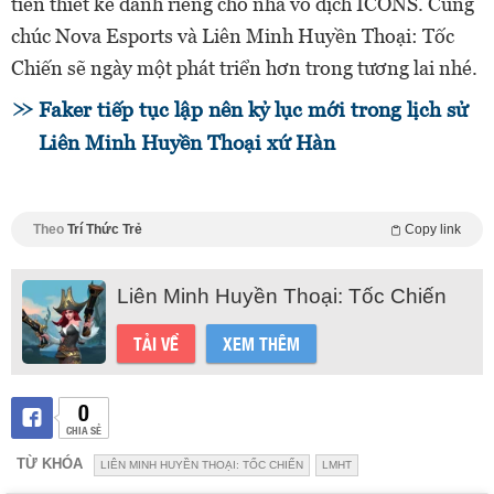
tiên thiết kế dành riêng cho nhà vô địch ICONS. Cùng
chúc Nova Esports và Liên Minh Huyền Thoại: Tốc
Chiến sẽ ngày một phát triển hơn trong tương lai nhé.
Faker tiếp tục lập nên kỷ lục mới trong lịch sử
Liên Minh Huyền Thoại xứ Hàn
Theo
Trí Thức Trẻ
Copy link
Liên Minh Huyền Thoại: Tốc Chiến
TẢI VỀ
XEM THÊM
0
CHIA SẺ
TỪ KHÓA
LIÊN MINH HUYỀN THOẠI: TỐC CHIẾN
LMHT