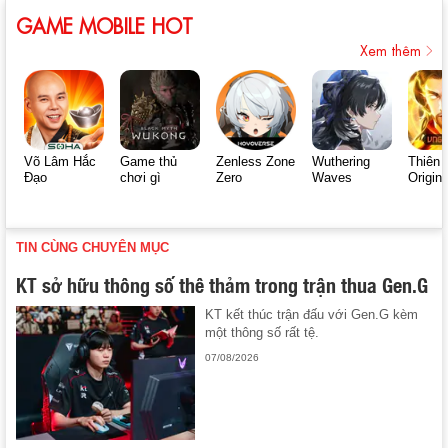
GAME MOBILE HOT
Xem thêm
Võ Lâm Hắc
Game thủ
Zenless Zone
Wuthering
Thiên 
Đạo
chơi gì
Zero
Waves
Origin
TIN CÙNG CHUYÊN MỤC
KT sở hữu thông số thê thảm trong trận thua Gen.G
KT kết thúc trận đấu với Gen.G kèm
một thông số rất tệ.
07/08/2026