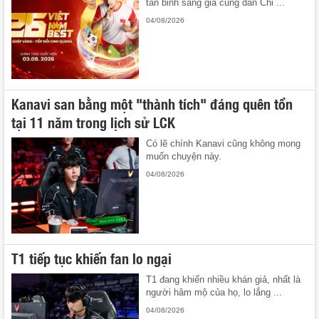
tân binh sáng giá cùng dàn Chỉ ...
04/08/2026
Kanavi san bằng một "thành tích" đáng quên tồn
tại 11 năm trong lịch sử LCK
Có lẽ chính Kanavi cũng không mong
muốn chuyện này.
04/08/2026
T1 tiếp tục khiến fan lo ngại
T1 đang khiến nhiều khán giả, nhất là
người hâm mộ của họ, lo lắng ...
04/08/2026