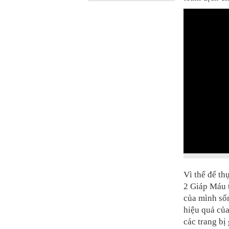
Vì thế để th
2 Giáp Máu 
của mình sốn
hiệu quả của
các trang bị