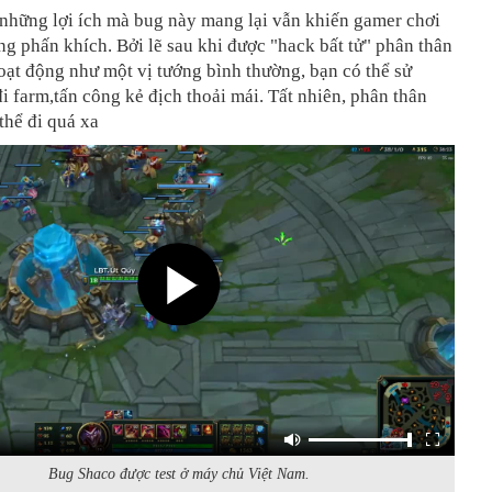
 những lợi ích mà bug này mang lại vẫn khiến gamer chơi
g phấn khích. Bởi lẽ sau khi được "hack bất tử" phân thân
oạt động như một vị tướng bình thường, bạn có thể sử
i farm,tấn công kẻ địch thoải mái. Tất nhiên, phân thân
thể đi quá xa
Bug Shaco được test ở máy chủ Việt Nam.