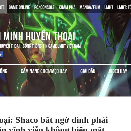
RTS
GAME ONLINE
PC/CONSOLE
KHÁM PHÁ
MANGA/FILM
LMHT
LMHT: T
N MINH HUYỀN THOẠI
 HUYỀN THOẠI - CỔNG THÔNG TIN GAME LMHT VIỆT NAM
ĐỒNG
CẨM NANG CHƠI/MẸO HAY
GIẢI ĐẤU
VIDEO HAY
ại: Shaco bất ngờ dính phải
n vĩnh viễn không biến mất