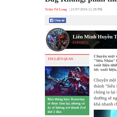
Triệu Tử Long
|
21/07/2016 12:39 PM
Liên Minh Huyền T
ESPORTS
Chuyện một v
TIN LIÊN QUAN
"Siêu Nhân" k
xuất hiện nhữ
tức xuất hiện
Chuyện một 
thành "Siêu
chúng ta lại
thường sẽ ng
Riot thông báo: Katarina
sẽ được làm lại, nhưng cô
khá nhanh c
ấy sẽ không trở thành Zed
thứ 2 đâu