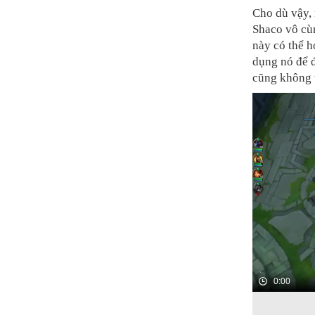
Cho dù vậy,
Shaco vô cùn
này có thể h
dụng nó để đ
cũng không 
0:00