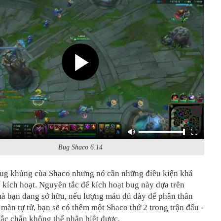
Bug Shaco 6.14
bug khủng cùa Shaco nhưng nó cần những điều kiện khá
 kích hoạt. Nguyên tắc để kích hoạt bug này dựa trên
à bạn đang sở hữu, nếu lượng máu đủ dày để phân thân
 màn tự tử, bạn sẽ có thêm một Shaco thứ 2 trong trận đấu -
ắc chắn không thể phân biệt được.