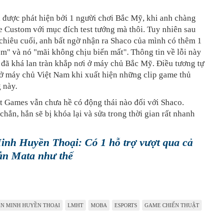
 được phát hiện bởi 1 người chơi Bắc Mỹ, khi anh chàng
 Custom với mục đích test tướng mà thôi. Tuy nhiên sau
chiêu cuối, anh bất ngờ nhận ra Shaco của mình có thêm 1
m" và nó "mãi không chịu biến mất". Thông tin về lỗi này
 đã khá lan tràn khắp nơi ở máy chủ Bắc Mỹ. Điều tương tự
 ở máy chủ Việt Nam khi xuất hiện những clip game thủ
g này.
ot Games vẫn chưa hề có động thái nào đối với Shaco.
hắn, hắn sẽ bị khóa lại và sửa trong thời gian rất nhanh
inh Huyền Thoại: Có 1 hỗ trợ vượt qua cả
ẫn Mata như thế
ÊN MINH HUYỀN THOẠI
LMHT
MOBA
ESPORTS
GAME CHIẾN THUẬT