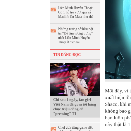
Liên Minh Huyền Thoại:
Có 1 hỗ trợ vượt qua cả
Madlife lẫn Mata như thế
Những tướng sở hữu nội
tại “Để làm tượng trưng”
nhất Liên Minh Huyền
Thoại ở hiện tại
TIN ĐÁNG ĐỌC
Mới đây, vị 
xuất hiện lỗ
Chỉ sau 1 ngày, fan girl
Shaco, khi m
Việt Nam đã gom tới hàng
chục triệu đồng để
không bao gi
"pressing" T1
bạn luôn phả
này thật là 
Chơi 205 tiếng game siêu