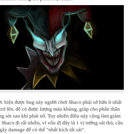
ực hiện được bug này người chơi Shaco phải sở hữu ít nhất
trở lên, để có được lượng máu khủng, giúp cho phân thân
g sót sau khi phát nổ. Tuy nhiên điều này cũng làm giảm
 Shaco đi rất nhiều, vì vốn dĩ đây là 1 vị tướng sát thủ, cần
 gây damage để có thể "nhất kích tất sát".