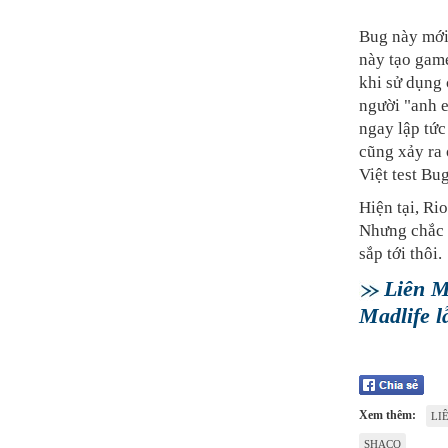
Bug này mới
này tạo game
khi sử dụng 
người "anh e
ngay lập tức
cũng xảy ra
Việt test Bu
Hiện tại, Ri
Nhưng chắc c
sắp tới thôi.
Liên M
Madlife l
Xem thêm:
LI
SHACO