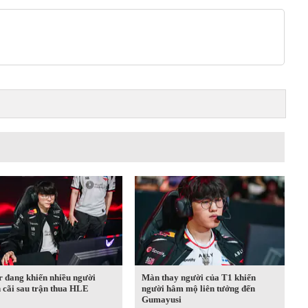
r đang khiến nhiều người
Màn thay người của T1 khiến
 cãi sau trận thua HLE
người hâm mộ liên tưởng đến
Gumayusi