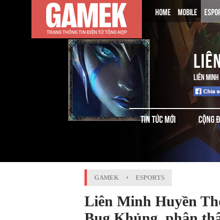
HOME
MOBILE
ESPO
LIÊ
LIÊN MINH
TIN TỨC MỚI
CỘNG 
GAMEK
›
ESPORTS
Liên Minh Huyền Tho
Bug Khủng, phân thâ