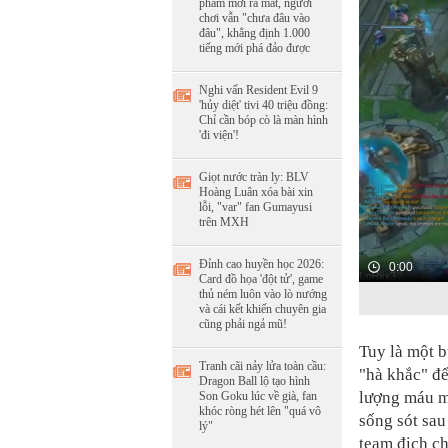
phẩm mới ra mắt, người
chơi vẫn "chưa đâu vào
đâu", khẳng định 1.000
tiếng mới phá đảo được
Nghi vấn Resident Evil 9
'hủy diệt' tivi 40 triệu đồng:
Chỉ cần bóp cò là màn hình
'đi viện'!
Giọt nước tràn ly: BLV
Hoàng Luân xóa bài xin
lỗi, "var" fan Gumayusi
trên MXH
Đỉnh cao huyền học 2026:
0:00
Card đồ họa 'đột tử', game
thủ ném luôn vào lò nướng
và cái kết khiến chuyên gia
cũng phải ngả mũ!
Tuy là một 
Tranh cãi nảy lửa toàn cầu:
"hà khắc" để
Dragon Ball lộ tạo hình
lượng máu m
Son Goku lúc về già, fan
khóc ròng hét lên "quá vô
sống sót sau
lý"
team địch ch