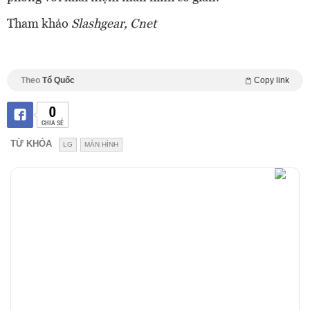
Tham khảo
Slashgear, Cnet
Theo
Tổ Quốc
Copy link
0
CHIA SẺ
TỪ KHÓA
LG
MÀN HÌNH