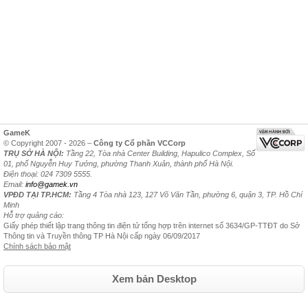
GameK
© Copyright 2007 - 2026 –
Công ty Cổ phần VCCorp
TRỤ SỞ HÀ NỘI:
Tầng 22, Tòa nhà Center Building, Hapulico Complex, Số
01, phố Nguyễn Huy Tưởng, phường Thanh Xuân, thành phố Hà Nội.
Điện thoại: 024 7309 5555.
Email:
info@gamek.vn
VPĐD TẠI TP.HCM:
Tầng 4 Tòa nhà 123, 127 Võ Văn Tần, phường 6, quận 3, TP. Hồ Chí
Minh
Hỗ trợ quảng cáo:
Giấy phép thiết lập trang thông tin điện tử tổng hợp trên internet số 3634/GP-TTĐT do Sở
Thông tin và Truyền thông TP Hà Nội cấp ngày 06/09/2017
Chính sách bảo mật
Xem bản Desktop