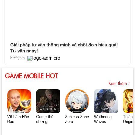
Giải pháp tư vấn thông minh và chốt đơn hiệu quả!
Tư vấn ngay!
bizfly.vn
GAME MOBILE HOT
Xem thêm
Võ Lâm Hắc
Game thủ
Zenless Zone
Wuthering
Thiên 
Đạo
chơi gì
Zero
Waves
Origin