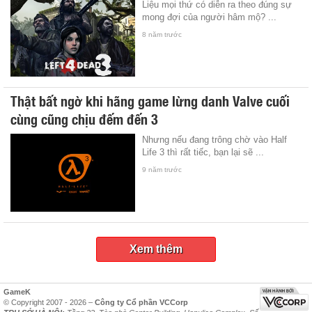
Liệu mọi thứ có diễn ra theo đúng sự
mong đợi của người hâm mộ? ...
8 năm trước
Thật bất ngờ khi hãng game lừng danh Valve cuối
cùng cũng chịu đếm đến 3
Nhưng nếu đang trông chờ vào Half
Life 3 thì rất tiếc, bạn lại sẽ ...
9 năm trước
Xem thêm
GameK
© Copyright 2007 - 2026 –
Công ty Cổ phần VCCorp