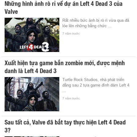
Những hình ảnh rò rỉ về dự án Left 4 Dead 3 của
Valve
Rất nhiều bức ảnh bị rò rì vừa qua đã
lóe lên những bằng chức ...
7 năm trước
Xuất hiện tựa game bắn zombie mới, được mệnh
danh là Left 4 Dead 3
Turtle Rock Studios, nhà phát triển
đằng sau 2 tựa game đình đám Left 4
...
7 năm trước
Sau tất cả, Valve đã bắt tay thực hiện Left 4 Dead
3?