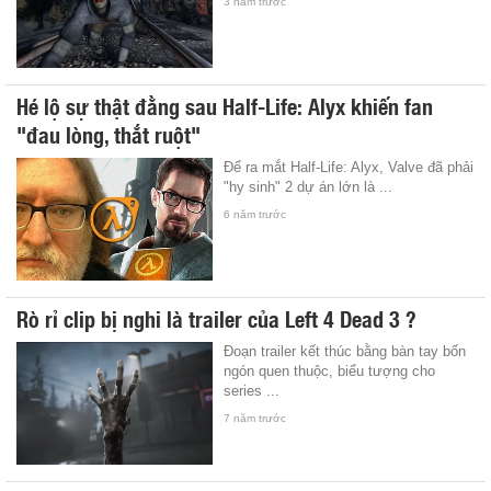
3 năm trước
Hé lộ sự thật đằng sau Half-Life: Alyx khiến fan
"đau lòng, thắt ruột"
Để ra mắt Half-Life: Alyx, Valve đã phải
"hy sinh" 2 dự án lớn là ...
6 năm trước
Rò rỉ clip bị nghi là trailer của Left 4 Dead 3 ?
Đoạn trailer kết thúc bằng bàn tay bốn
ngón quen thuộc, biểu tượng cho
series ...
7 năm trước