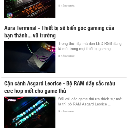
8 năm trước
Aura Terminal - Thiết bị sẽ biến góc gaming của
bạn thành... vũ trường
Trong thời đại mà đèn LED RGB đang
là mốt trong mọi thiết bị gaming ...
8 năm trước
Cận cảnh Asgard Leorice - Bộ RAM đầy sắc màu
cực hợp mốt cho game thủ
Đối với các game thủ ưa thích sự mới
lạ thì bộ RAM Asgard Leorice ...
9 năm trước