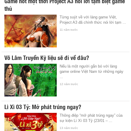
Game hot một thời Project A3 nói lời tạm biệt game
thủ
Từng suýt về với làng game Việt,
Project A3 đã chính thức nói lời tạm ...
11 năm trước
Võ Lâm Truyền Kỳ liệu sẽ đi về đâu?
Nếu là một người gắn bó với làng
game online Việt Nam từ những ngày
...
12 năm trước
Lì Xì 03 Tỷ: Mở phát trúng ngay?
Thông điệp “mở phát trúng ngay” của
sự kiện Lì Xì 03 Tỷ (23/01 – ...
13 năm trước