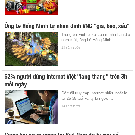
Ông Lê Hồng Minh tự nhận định VNG "già, béo, xấu"
Trong bài viết tự sự của mình nhân dịp
năm mới, ông Lê Hồng Minh ...
13 năm trước
62% người dùng Internet Việt "lang thang" trên 3h
mỗi ngày
Độ tuổi truy cập Internet nhiều nhất là
từ 25-35 tuổi và tỷ lệ người ...
13 năm trước
Game lậu nước ngoài tại Việt Nam đã bị xóa sổ