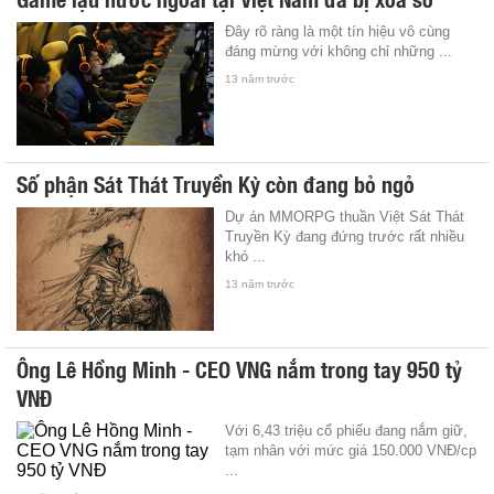
Đây rõ ràng là một tín hiệu vô cùng
đáng mừng với không chỉ những ...
13 năm trước
Số phận Sát Thát Truyền Kỳ còn đang bỏ ngỏ
Dự án MMORPG thuần Việt Sát Thát
Truyền Kỳ đang đứng trước rất nhiều
khó ...
13 năm trước
Ông Lê Hồng Minh - CEO VNG nắm trong tay 950 tỷ
VNĐ
Với 6,43 triệu cổ phiếu đang nắm giữ,
tạm nhân với mức giá 150.000 VNĐ/cp
...