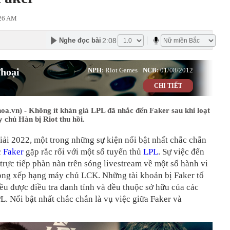
:26 AM
2:08
Nghe đọc bài
hoại
NPH:
Riot Games
NCB:
01/08/2012
CHI TIẾT
a.vn) - Không ít khán giả LPL đã nhắc đến Faker sau khi loạt
 chủ Hàn bị Riot thu hồi.
ải 2022, một trong những sự kiện nổi bật nhất chắc chắn
c
Faker
gặp rắc rối với một số tuyển thủ
LPL
. Sự việc đến
 trực tiếp phàn nàn trên sóng livestream về một số hành vi
ong xếp hạng máy chủ LCK. Những tài khoản bị Faker tố
ều được điều tra danh tính và đều thuộc sở hữu của các
L. Nổi bật nhất chắc chắn là vụ việc giữa Faker và