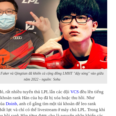
 Faker và Qingtian đã khiến cả cộng đồng LMHT "dậy sóng" vào giữa
năm 2022 - nguồn: Sohu
đó, rất nhiều tuyển thủ LPL lẫn các đội
VCS
đều lên tiếng
 khoản rank Hàn của họ đã bị xóa hoặc thu hồi. Như
của
Doinb
, anh cố gắng tìm một tài khoản để leo rank
ất lực và chỉ có thể livestream ở máy chủ LPL. Trong khi
thu hồi rank Hàn từng được cho là nguyên nhân khiến các