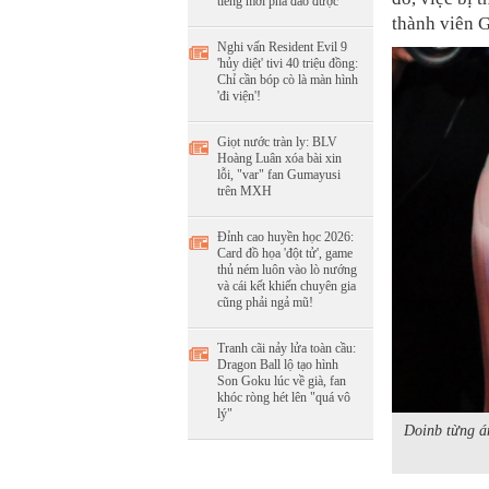
tiếng mới phá đảo được
thành viên 
Nghi vấn Resident Evil 9
'hủy diệt' tivi 40 triệu đồng:
Chỉ cần bóp cò là màn hình
'đi viện'!
Giọt nước tràn ly: BLV
Hoàng Luân xóa bài xin
lỗi, "var" fan Gumayusi
trên MXH
Đỉnh cao huyền học 2026:
Card đồ họa 'đột tử', game
thủ ném luôn vào lò nướng
và cái kết khiến chuyên gia
cũng phải ngả mũ!
Tranh cãi nảy lửa toàn cầu:
Dragon Ball lộ tạo hình
Son Goku lúc về già, fan
khóc ròng hét lên "quá vô
lý"
Doinb từng á