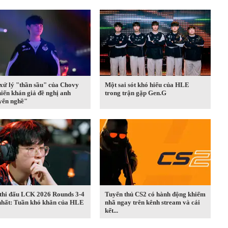
xử lý "thần sầu" của Chovy
Một sai sót khó hiểu của HLE
hiến khán giả đề nghị anh
trong trận gặp Gen.G
yển nghề"
 thi đấu LCK 2026 Rounds 3-4
Tuyển thủ CS2 có hành động khiếm
nhất: Tuần khó khăn của HLE
nhã ngay trên kênh stream và cái
kết...