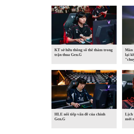
KT sở hữu thông số thê thảm trong
Màn 
trận thua Gen.G
lại k
"chu
HLE nối tiếp vấn đề của chính
Lịch
Gen.G
mới 