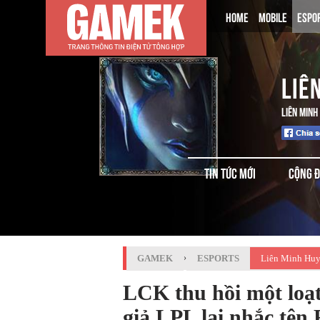
HOME
MOBILE
ESPO
LIÊ
LIÊN MINH
TIN TỨC MỚI
CỘNG 
GAMEK
›
ESPORTS
Liên Minh Huy
LCK thu hồi một loạ
giả LPL lại nhắc tên