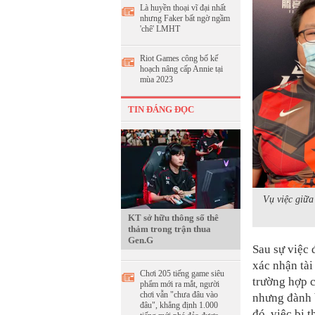
Là huyền thoại vĩ đại nhất
nhưng Faker bất ngờ ngầm
'chê' LMHT
Riot Games công bố kế
hoạch nâng cấp Annie tại
mùa 2023
TIN ĐÁNG ĐỌC
Vụ việc giữa
KT sở hữu thông số thê
thảm trong trận thua
Gen.G
Sau sự việc 
xác nhận tài
Chơi 205 tiếng game siêu
trường hợp 
phẩm mới ra mắt, người
chơi vẫn "chưa đâu vào
nhưng đành b
đâu", khẳng định 1.000
đó, việc bị 