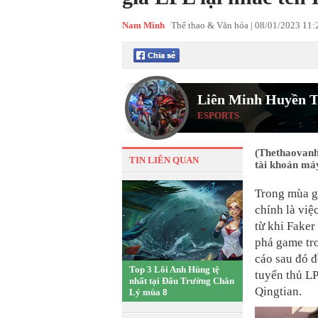
Nam Minh
Thể thao & Văn hóa |
08/01/2023 11
Liên Minh Huyền T
ESPORTS
(Thethaovanho
TIN LIÊN QUAN
tài khoản máy
Trong mùa gi
chính là việ
từ khi Faker
phá game tr
cáo sau đó đ
Top 3 Lõi Anh Hùng tệ
tuyển thủ LP
nhất tại Đấu Trường Chân
Qingtian.
Lý mùa 8