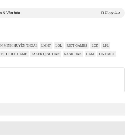
Copy link
o & Văn hóa
ÊN MINH HUYỀN THOẠI
LMHT
LOL
RIOT GAMES
LCK
LPL
 BỊ TROLL GAME
FAKER QINGTIAN
RANK HÀN
GAM
TIN LMHT