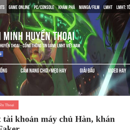
RTS
GAME ONLINE
PC/CONSOLE
KHÁM PHÁ
MANGA/FILM
LMHT
LMHT: T
N MINH HUYỀN THOẠI
 HUYỀN THOẠI - CỔNG THÔNG TIN GAME LMHT VIỆT NAM
ĐỒNG
CẨM NANG CHƠI/MẸO HAY
GIẢI ĐẤU
VIDEO HAY
ền Thoại
t tài khoản máy chủ Hàn, khán
 Faker