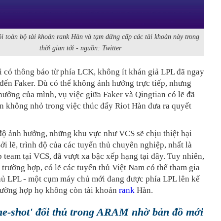
i toàn bộ tài khoản rank Hàn và tạm dừng cấp các tài khoản này trong
thời gian tới - nguồn: Twitter
 có thông báo từ phía LCK, không ít khán giả LPL đã ngay
 đến Faker. Dù có thể không ảnh hưởng trực tiếp, nhưng
hưởng của mình, vụ việc giữa Faker và Qingtian có lẽ đã
n không nhỏ trong việc thúc đẩy Riot Hàn đưa ra quyết
độ ảnh hưởng, những khu vực như VCS sẽ chịu thiệt hại
ởi lẽ, trình độ của các tuyển thủ chuyên nghiệp, nhất là
p team tại VCS, đã vượt xa bậc xếp hạng tại đây. Tuy nhiên,
 trường hợp, có lẽ các tuyển thủ Việt Nam có thể tham gia
ủ LPL - một cụm máy chủ mới đang được phía LPL lên kế
rường hợp họ không còn tài khoản
rank
Hàn.
ne-shot' đối thủ trong ARAM nhờ bản đồ mới