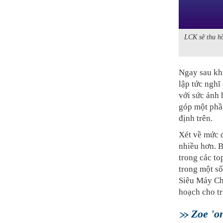
LCK sẽ thu hồ
Ngay sau khi
lập tức nghĩ
với sức ảnh 
góp một phầ
định trên.
Xét về mức 
nhiều hơn. B
trong các to
trong một số
Siêu Máy Ch
hoạch cho t
Zoe 'o