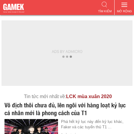
TÌM KIẾM
MỞ RỘNG
Tin tức mới nhất về:
LCK mùa xuân 2020
Vô địch thôi chưa đủ, lên ngôi với hàng loạt kỷ lục
cá nhân mới là phong cách của T1
Phá hết kỷ lục này đến kỷ lục khác,
Faker và các tuyển thủ T1 ...