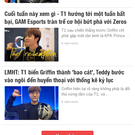
Cuối tuần này xem gì - T1 hướng tới một tuần bất
bại, GAM Esports tràn trề cơ hội bứt phá với Zeros
T1 sau chiến thắng trước Griffin chỉ
phải gặp một tân binh là APK Prince ...
6 năm trước
LMHT: T1 biến Griffin thành 'bao cát', Teddy bước
vào ngôi đền huyền thoại với thống kê kỷ lục
Griffin hiện tại rõ ràng không phải là đối
thủ xứng tầm của T1, và ...
6 năm trước