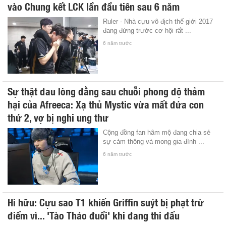
vào Chung kết LCK lần đầu tiên sau 6 năm
Ruler - Nhà cựu vô địch thế giới 2017
đang đứng trước cơ hội rất ...
6 năm trước
Sự thật đau lòng đằng sau chuỗi phong độ thảm
hại của Afreeca: Xạ thủ Mystic vừa mất đứa con
thứ 2, vợ bị nghi ung thư
Cộng đồng fan hâm mộ đang chia sẻ
sự cảm thông và mong gia đình ...
6 năm trước
Hi hữu: Cựu sao T1 khiến Griffin suýt bị phạt trừ
điểm vì... 'Tào Tháo đuổi' khi đang thi đấu