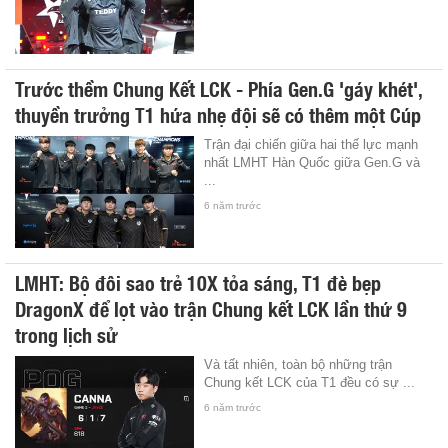
Trước thềm Chung Kết LCK - Phía Gen.G 'gáy khét',
thuyền trưởng T1 hứa nhẹ đội sẽ có thêm một Cúp
Trận đại chiến giữa hai thế lực mạnh
nhất LMHT Hàn Quốc giữa Gen.G và
...
6 năm trước
LMHT: Bộ đôi sao trẻ 10X tỏa sáng, T1 đè bẹp
DragonX để lọt vào trận Chung kết LCK lần thứ 9
trong lịch sử
Và tất nhiên, toàn bộ những trận
Chung kết LCK của T1 đều có sự ...
6 năm trước