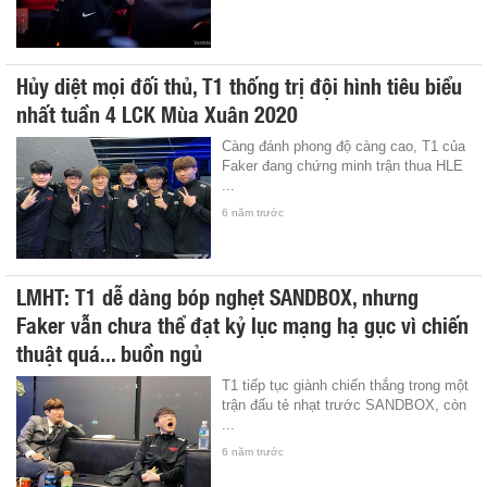
Hủy diệt mọi đối thủ, T1 thống trị đội hình tiêu biểu
nhất tuần 4 LCK Mùa Xuân 2020
Càng đánh phong độ càng cao, T1 của
Faker đang chứng minh trận thua HLE
...
6 năm trước
LMHT: T1 dễ dàng bóp nghẹt SANDBOX, nhưng
Faker vẫn chưa thể đạt kỷ lục mạng hạ gục vì chiến
thuật quá... buồn ngủ
T1 tiếp tục giành chiến thắng trong một
trận đấu tẻ nhạt trước SANDBOX, còn
...
6 năm trước