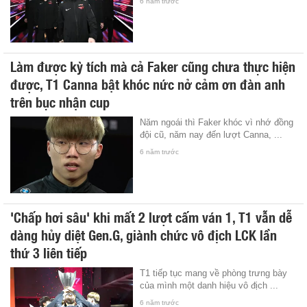
6 năm trước
Làm được kỳ tích mà cả Faker cũng chưa thực hiện
được, T1 Canna bật khóc nức nở cảm ơn đàn anh
trên bục nhận cup
Năm ngoái thì Faker khóc vì nhớ đồng
đội cũ, năm nay đến lượt Canna, ...
6 năm trước
'Chấp hơi sâu' khi mất 2 lượt cấm ván 1, T1 vẫn dễ
dàng hủy diệt Gen.G, giành chức vô địch LCK lần
thứ 3 liên tiếp
T1 tiếp tục mang về phòng trưng bày
của mình một danh hiệu vô địch ...
6 năm trước