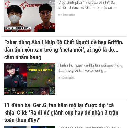
Việc dính phải "nhu cầu tế nhị" đã
khiến Untara và Griffin bị một cú ...
6 năm trước
Faker dùng Akali Nhịp Độ Chết Người đè bẹp Griffin,
dân tình xôn xao tưởng 'meta mới', ai ngờ là do...
cầm nhầm bảng
Hình như ngay cả khi là ngôi sao hàng
đầu thế giới thì Faker cũng ...
6 năm trước
T1 đánh bại Gen.G, fan hâm mộ lại được dịp 'cà
khịa' Clid: 'Ra đi để giành cup hay để nhận 3 trận
toàn thua đây?'