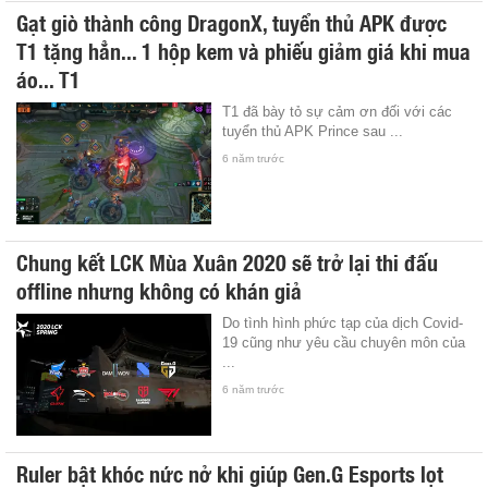
Gạt giò thành công DragonX, tuyển thủ APK được
T1 tặng hẳn... 1 hộp kem và phiếu giảm giá khi mua
áo... T1
T1 đã bày tỏ sự cảm ơn đối với các
tuyển thủ APK Prince sau ...
6 năm trước
Chung kết LCK Mùa Xuân 2020 sẽ trở lại thi đấu
offline nhưng không có khán giả
Do tình hình phức tạp của dịch Covid-
19 cũng như yêu cầu chuyên môn của
...
6 năm trước
Ruler bật khóc nức nở khi giúp Gen.G Esports lọt