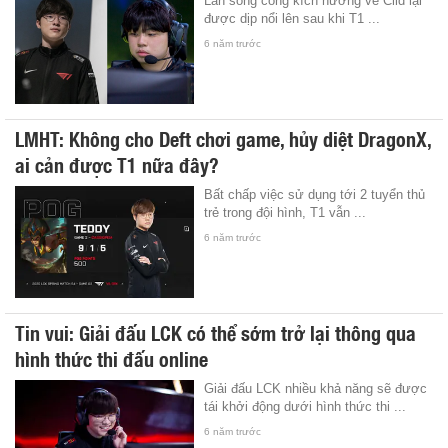
Làn sóng công kích hướng về Clid lại
được dịp nổi lên sau khi T1 ...
6 năm trước
LMHT: Không cho Deft chơi game, hủy diệt DragonX,
ai cản được T1 nữa đây?
Bất chấp việc sử dụng tới 2 tuyển thủ
trẻ trong đội hình, T1 vẫn ...
6 năm trước
Tin vui: Giải đấu LCK có thể sớm trở lại thông qua
hình thức thi đấu online
Giải đấu LCK nhiều khả năng sẽ được
tái khởi động dưới hình thức thi ...
6 năm trước