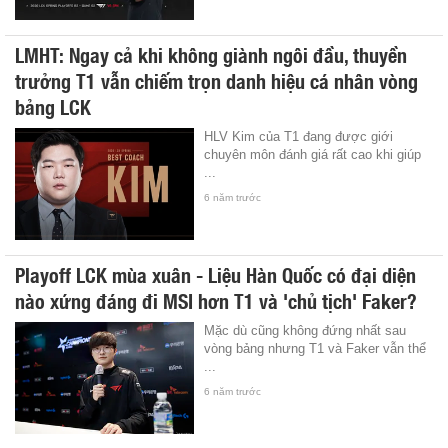
LMHT: Ngay cả khi không giành ngôi đầu, thuyền
trưởng T1 vẫn chiếm trọn danh hiệu cá nhân vòng
bảng LCK
HLV Kim của T1 đang được giới
chuyên môn đánh giá rất cao khi giúp
...
6 năm trước
Playoff LCK mùa xuân - Liệu Hàn Quốc có đại diện
nào xứng đáng đi MSI hơn T1 và 'chủ tịch' Faker?
Mặc dù cũng không đứng nhất sau
vòng bảng nhưng T1 và Faker vẫn thể
...
6 năm trước