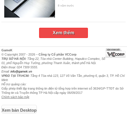
8 năm trước
Xem thêm
GameK
© Copyright 2007 - 2026 –
Công ty Cổ phần VCCorp
TRỤ SỞ HÀ NỘI:
Tầng 22, Tòa nhà Center Building, Hapulico Complex, Số
01, phố Nguyễn Huy Tưởng, phường Thanh Xuân, thành phố Hà Nội.
Điện thoại: 024 7309 5555.
Email:
info@gamek.vn
VPĐD TẠI TP.HCM:
Tầng 4 Tòa nhà 123, 127 Võ Văn Tần, phường 6, quận 3, TP. Hồ Chí
Minh
Hỗ trợ quảng cáo:
Giấy phép thiết lập trang thông tin điện tử tổng hợp trên internet số 3634/GP-TTĐT do Sở
Thông tin và Truyền thông TP Hà Nội cấp ngày 06/09/2017
Chính sách bảo mật
Xem bản Desktop