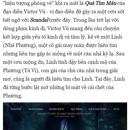
"hiện tượng phòng vé" khi ra mắt là
Quả Tim Máu
của
đạo diễn Victor Vũ - vị đạo diễn đã gây ra một cơn sốt
bất ngờ với
Scandal
trước đây. Trong lần trở lại với
dòng phim kinh dị, Victor Vũ mang đến câu chuyện
kết hợp giữa yếu tố kinh dị và tâm lý, kể về một Linh
(Nhã Phương), một cô gái may mắn được hiến tim
nhưng liên tục gặp ác mộng về một căn nhà kỳ lạ. Sau
một cơn mộng du, Linh tỉnh dậy bên cạnh mộ của
Phương (Tú Vi), con gái của chủ căn nhà trong giấc
mơ, cũng là người đã hiến tim cho Linh. Tại đây, Linh
đã từng bước lật mở những bí mật về cái chết của
Phương.