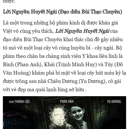
được.
Lời Nguyền Huyết Ngải (Đạo diễn Bùi Thạc Chuyên)
Là một trong những bộ phim kinh dị được khán giả
Việt vô cùng yêu thích,
Lời Nguyền Huyết Ngải
của
đạo diễn Bùi Thạc Chuyên khai thác chủ đề gây nhiều
tò mò về một loại cây vô cùng huyền bí - cây ngải. Bộ
phim theo chân ba chàng sinh viên Y khoa liều lĩnh là
Bình (Phan Anh), Khải (Trịnh Minh Huy) và Tùy (Đỗ
Văn Hoàng) khám phá bí mật về loại cây hút máu kỳ lạ
được trồng sau nhà Chiêu Dương (Yu Dương), cô gái
với vẻ đẹp ma quái lạnh lùng sở hữu .