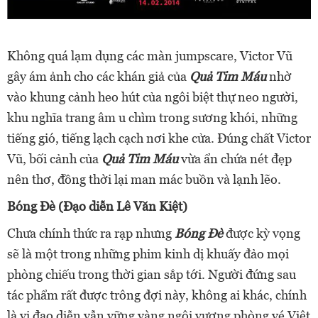
Không quá lạm dụng các màn jumpscare, Victor Vũ
gây ám ảnh cho các khán giả của
Quả Tim Máu
nhờ
vào khung cảnh heo hút của ngôi biệt thự neo người,
khu nghĩa trang âm u chìm trong sương khói, những
tiếng gió, tiếng lạch cạch nơi khe cửa. Đúng chất Victor
Vũ, bối cảnh của
Quả Tim Máu
vừa ẩn chứa nét đẹp
nên thơ, đồng thời lại man mác buồn và lạnh lẽo.
Bóng Đè (Đạo diễn Lê Văn Kiệt)
Chưa chính thức ra rạp nhưng
Bóng Đè
được kỳ vọng
sẽ là một trong những phim kinh dị khuấy đảo mọi
phòng chiếu trong thời gian sắp tới. Người đứng sau
tác phẩm rất được trông đợi này, không ai khác, chính
là vị đạo diễn vẫn vững vàng ngôi vương phòng vé Việt