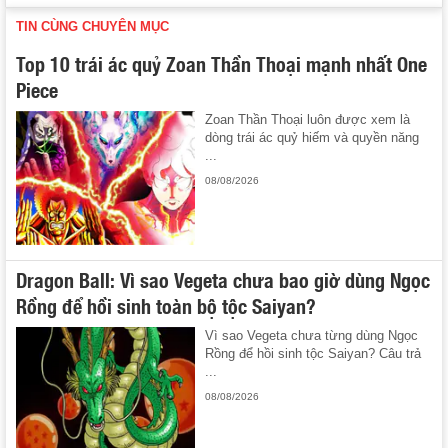
TIN CÙNG CHUYÊN MỤC
Top 10 trái ác quỷ Zoan Thần Thoại mạnh nhất One
Piece
Zoan Thần Thoại luôn được xem là
dòng trái ác quỷ hiếm và quyền năng
...
08/08/2026
Dragon Ball: Vì sao Vegeta chưa bao giờ dùng Ngọc
Rồng để hồi sinh toàn bộ tộc Saiyan?
Vì sao Vegeta chưa từng dùng Ngọc
Rồng để hồi sinh tộc Saiyan? Câu trả
...
08/08/2026