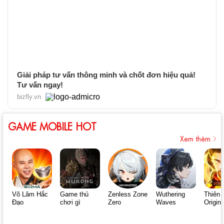
Giải pháp tư vấn thông minh và chốt đơn hiệu quả!
Tư vấn ngay!
bizfly.vn
GAME MOBILE HOT
Xem thêm
Võ Lâm Hắc
Game thủ
Zenless Zone
Wuthering
Thiên 
Đạo
chơi gì
Zero
Waves
Origin