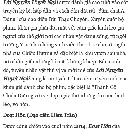
Lời Nguyền Huyết Ngải
được đánh giá cao nhờ vào cốt
truyện kỳ bí, hấp dẫn và cách dẫn dắt rất "đậm chất Á
Đông" của đạo diễn Bùi Thạc Chuyên. Xuyên suốt bộ
phim, khán giả phải đối mặt với cảm giác lạnh lẽo gai
người của thế giới nơi các nhân vật đang sống, từ ngôi
trường Y nơi ba chàng sinh viên theo học cho tới ngôi
nhà của Chiêu Dương và đặc biệt là khu vườn sau nhà,
nơi chôn giấu những bí mật khủng khiếp. Bên cạnh
đó, tuyến nhân vật thú vị và mới mẻ của
Lời Nguyền
Huyết Ngải
cũng là một yếu tố tạo nên sự yêu mến của
khán giả dành cho bộ phim, đặc biệt là "Thánh Cô"
Chiêu Dương với vẻ đẹp ngây thơ nhưng đôi mắt lạnh
lẽo, vô hồn.
Đoạt Hồn (Đạo diễn Hàm Trần)
Được công chiếu vào cuối năm 2014,
Đoạt Hồn
của