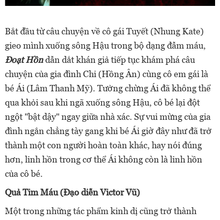
Bắt đầu từ câu chuyện về cô gái Tuyết (Nhung Kate)
gieo mình xuống sông Hậu trong bộ dạng đẫm máu,
Đoạt Hồn
dẫn dắt khán giả tiếp tục khám phá câu
chuyện của gia đình Chi (Hồng Ân) cùng cô em gái là
bé Ái (Lâm Thanh Mỹ). Tưởng chừng Ái đã không thể
qua khỏi sau khi ngã xuống sông Hậu, cô bé lại đột
ngột "bật dậy" ngay giữa nhà xác. Sự vui mừng của gia
đình ngắn chẳng tày gang khi bé Ái giờ đây như đã trở
thành một con người hoàn toàn khác, hay nói đúng
hơn, linh hồn trong cơ thể Ái không còn là linh hồn
của cô bé.
Quả Tim Máu (Đạo diễn Victor Vũ)
Một trong những tác phẩm kinh dị cũng trở thành