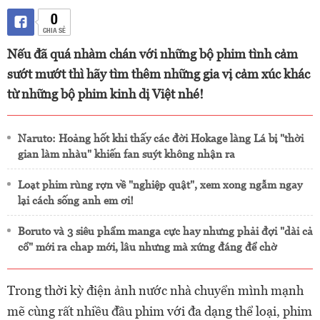
0
CHIA SẺ
Nếu đã quá nhàm chán với những bộ phim tình cảm
sướt mướt thì hãy tìm thêm những gia vị cảm xúc khác
từ những bộ phim kinh dị Việt nhé!
Naruto: Hoảng hốt khi thấy các đời Hokage làng Lá bị "thời
gian làm nhàu" khiến fan suýt không nhận ra
Loạt phim rùng rợn về "nghiệp quật", xem xong ngẫm ngay
lại cách sống anh em ơi!
Boruto và 3 siêu phẩm manga cực hay nhưng phải đợi "dài cả
cổ" mới ra chap mới, lâu nhưng mà xứng đáng để chờ
Trong thời kỳ điện ảnh nước nhà chuyển mình mạnh
mẽ cùng rất nhiều đầu phim với đa dạng thể loại, phim