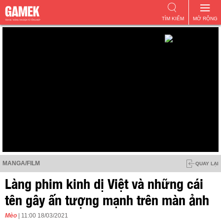
TÌM KIẾM
MỞ RỘNG
MANGA/FILM
QUAY LẠI
Làng phim kinh dị Việt và những cái
tên gây ấn tượng mạnh trên màn ảnh
Mèo
| 11:00 18/03/2021