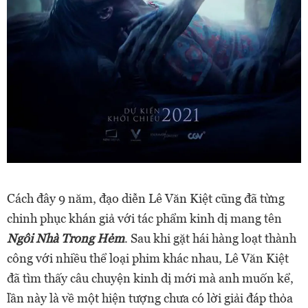
Cách đây 9 năm, đạo diễn Lê Văn Kiệt cũng đã từng
chinh phục khán giả với tác phẩm kinh dị mang tên
Ngôi Nhà Trong Hẻm
. Sau khi gặt hái hàng loạt thành
công với nhiều thể loại phim khác nhau, Lê Văn Kiệt
đã tìm thấy câu chuyện kinh dị mới mà anh muốn kể,
lần này là về một hiện tượng chưa có lời giải đáp thỏa