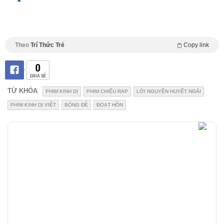
Theo
Trí Thức Trẻ
Copy link
0
CHIA SẺ
TỪ KHÓA
PHIM KINH DỊ
PHIM CHIẾU RẠP
LỜI NGUYỀN HUYẾT NGẢI
PHIM KINH DỊ VIỆT
BÓNG ĐÈ
ĐOẠT HỒN