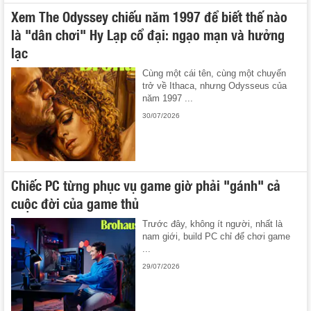
Xem The Odyssey chiếu năm 1997 để biết thế nào
là "dân chơi" Hy Lạp cổ đại: ngạo mạn và hưởng
lạc
Cùng một cái tên, cùng một chuyến
trở về Ithaca, nhưng Odysseus của
năm 1997 ...
30/07/2026
Chiếc PC từng phục vụ game giờ phải "gánh" cả
cuộc đời của game thủ
Trước đây, không ít người, nhất là
nam giới, build PC chỉ để chơi game
...
29/07/2026