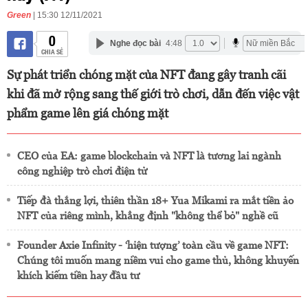
Green
| 15:30 12/11/2021
0
Nghe đọc bài
4:48
CHIA SẺ
Sự phát triển chóng mặt của NFT đang gây tranh cãi
khi đã mở rộng sang thế giới trò chơi, dẫn đến việc vật
phẩm game lên giá chóng mặt
CEO của EA: game blockchain và NFT là tương lai ngành
công nghiệp trò chơi điện tử
Tiếp đà thắng lợi, thiên thần 18+ Yua Mikami ra mắt tiền ảo
NFT của riêng mình, khẳng định "không thể bỏ" nghề cũ
Founder Axie Infinity - ‘hiện tượng’ toàn cầu về game NFT:
Chúng tôi muốn mang niềm vui cho game thủ, không khuyến
khích kiếm tiền hay đầu tư