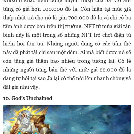
Khoảnh khắc ném bóng huyền thoại của Ja Morant
từng có giá hơn 100.000 đô la. Còn hiện tại mức giá
thấp nhất trả cho nó là gần 700.000 đô la và chỉ có ba
tấm ảnh được bán trên thị trường. NFT từ mùa giải tân
binh này là một trong số những NFT trò chơi điện tử
hiếm hoi tồn tại. Những người dùng có các tấm thẻ
này đã phát tài chỉ sau một đêm. Ai mà biết được nó sẽ
còn tăng giá thêm bao nhiêu trong tương lai. Có lẽ
những người từng bán thẻ với mức giá 22.000 đô la
đang tự hỏi tại sao Ja lại có thể nổi lên nhanh chóng và
đắt giá như vậy.
10. God’s Unchained