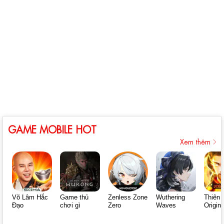
GAME MOBILE HOT
Xem thêm
Võ Lâm Hắc
Game thủ
Zenless Zone
Wuthering
Thiên 
Đạo
chơi gì
Zero
Waves
Origin