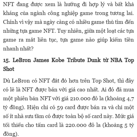
NFT đang được xem là hướng đi hợp lý và bất khả
kháng của ngành công nghiệp game trong tương lai.
Chính vì vậy mà ngày càng có nhiều game thủ tìm đến
những tựa game NFT. Tuy nhiên, giữa một loạt các tựa
game ra mắt liên tục, tựa game nào giúp kiếm tiền
nhanh nhất?
15. LeBron James Kobe Tribute Dunk từ NBA Top
Shot
Dù LeBron có NFT đắt đỏ hơn trên Top Shot, thì đây
có lẽ là NFT được bán với giá cao nhất. Ai đó đã mua
một phiên bản NFT với giá 210.000 đô la (khoảng 4,7
tỷ đồng). Hiện chỉ có 59 card được bán ra và chỉ một
số ít nhà sưu tầm có được toàn bộ số card này. Mức giá
tối thiểu cho tấm card là 220.000 đô la (khoảng 5 tỷ
đồng).