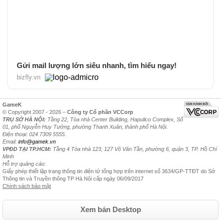
Gửi mail lượng lớn siêu nhanh, tìm hiểu ngay!
bizfly.vn
GameK
© Copyright 2007 - 2026 –
Công ty Cổ phần VCCorp
TRỤ SỞ HÀ NỘI:
Tầng 22, Tòa nhà Center Building, Hapulico Complex, Số
01, phố Nguyễn Huy Tưởng, phường Thanh Xuân, thành phố Hà Nội.
Điện thoại: 024 7309 5555.
Email:
info@gamek.vn
VPĐD TẠI TP.HCM:
Tầng 4 Tòa nhà 123, 127 Võ Văn Tần, phường 6, quận 3, TP. Hồ Chí
Minh
Hỗ trợ quảng cáo:
Giấy phép thiết lập trang thông tin điện tử tổng hợp trên internet số 3634/GP-TTĐT do Sở
Thông tin và Truyền thông TP Hà Nội cấp ngày 06/09/2017
Chính sách bảo mật
Xem bản Desktop