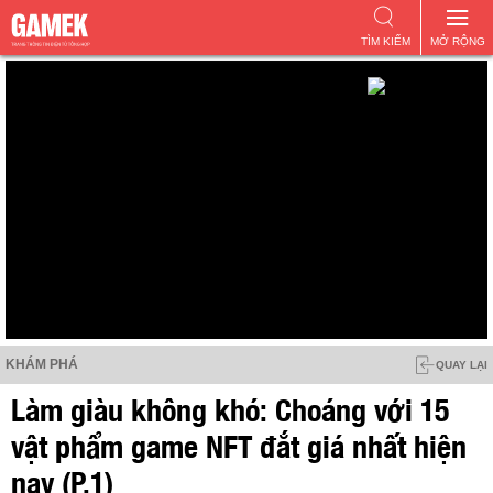
TÌM KIẾM
MỞ RỘNG
KHÁM PHÁ
QUAY LẠI
Làm giàu không khó: Choáng với 15
vật phẩm game NFT đắt giá nhất hiện
nay (P.1)