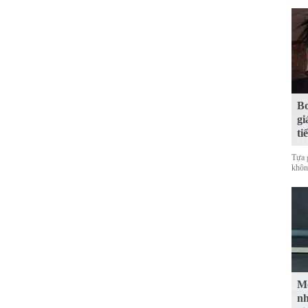
Bo
gi
ti
Tựa 
không
Mộ
nh