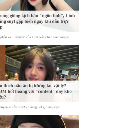
ông giống kịch bản "ngôn tình", Linh
ng suýt gặp biến ngay khi dẫn trực
ếp
phản xạ "10 điểm" của Linh Nắng trên sân bóng rổ.
n thích nấu ăn bị tương tác vật lý?
M hốt hoảng với "content" đầy khó
ểu?
uyện gì xảy ra với cô nàng hot girl này vậy?