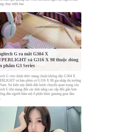
ng chục triệu fan.
gitech G ra mắt G304 X
UPERLIGHT và G316 X 98 thuộc dòng
n phẩm G3 Series
tech G vừa chính thức mang chuột không dây G304 X
RLIGHT và bàn phím cơ G316 X 98 gia nhập thị trường
 Nam. Sự kiện này đánh dấu bước chuyển quan trọng của
tech G khi mang đến các tính năng cao cấp đến gần hơn
đông đảo người hâm mộ ở phân khúc gaming gear tầm
.