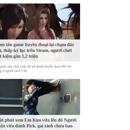
m tấn game huyền thoại lại chạm đáy
á, thấp kỷ lục trên Steam, người chơi
ết kiệm gần 1,2 triệu
game này chắc chắn đã trở thành huyền thoại đối với
 ít người chơi VIệt.
t phút xem Em Kim vừa lên đồ Người
ện vừa đánh Pick, gái xinh chưa bao