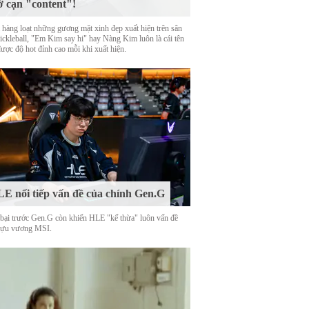
ờ cạn "content"!
 hàng loạt những gương mặt xinh đẹp xuất hiện trên sân
Pickleball, "Em Kim say hi" hay Nàng Kim luôn là cái tên
được độ hot đỉnh cao mỗi khi xuất hiện.
E nối tiếp vấn đề của chính Gen.G
 bại trước Gen.G còn khiến HLE "kế thừa" luôn vấn đề
cựu vương MSI.