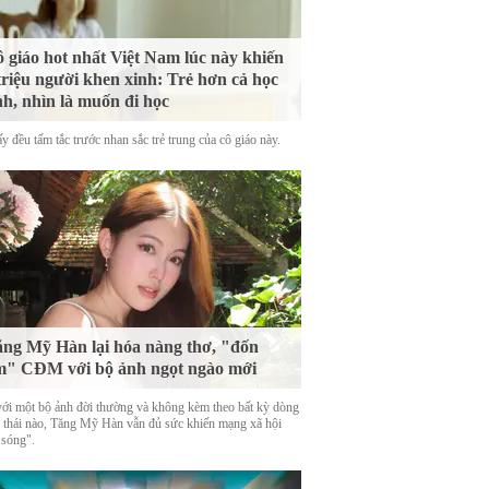
 giáo hot nhất Việt Nam lúc này khiến
triệu người khen xinh: Trẻ hơn cả học
nh, nhìn là muốn đi học
y đều tấm tắc trước nhan sắc trẻ trung của cô giáo này.
ng Mỹ Hàn lại hóa nàng thơ, "đốn
m" CĐM với bộ ảnh ngọt ngào mới
với một bộ ảnh đời thường và không kèm theo bất kỳ dòng
g thái nào, Tăng Mỹ Hàn vẫn đủ sức khiến mạng xã hội
 sóng".