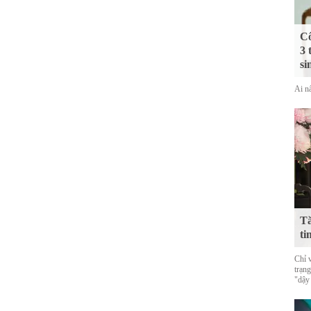
Cô
3 
si
Ai nấ
Tă
ti
Chỉ 
trạn
"dậy