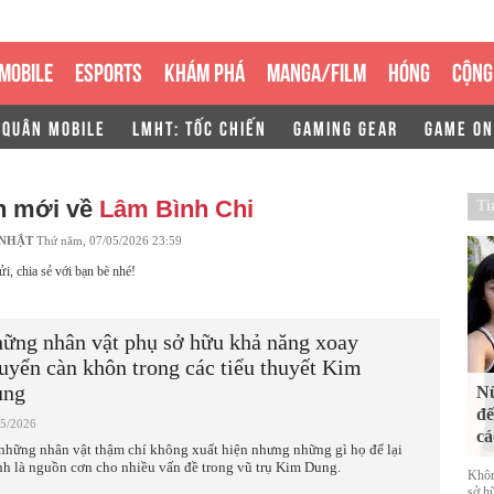
MOBILE
ESPORTS
KHÁM PHÁ
MANGA/FILM
HÓNG
CỘNG
 QUÂN MOBILE
LMHT: TỐC CHIẾN
GAMING GEAR
GAME ON
n mới về
Lâm Bình Chi
Ti
 NHẬT
Thứ năm, 07/05/2026 23:59
ửi, chia sẻ với bạn bè nhé!
ững nhân vật phụ sở hữu khả năng xoay
uyển càn khôn trong các tiểu thuyết Kim
ung
Nữ
đế
05/2026
cá
những nhân vật thậm chí không xuất hiện nhưng những gì họ để lại
nh là nguồn cơn cho nhiều vấn đề trong vũ trụ Kim Dung.
Khôn
sở h