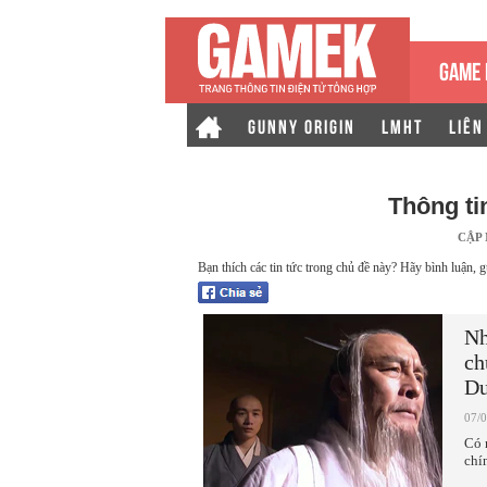
GAME 
GUNNY ORIGIN
LMHT
LIÊN
Thông ti
CẬP
Bạn thích các tin tức trong chủ đề này? Hãy bình luận, g
Nh
ch
D
07/
Có 
chí