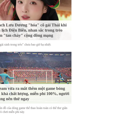
ch Lưu Dương "hóa" cô gái Thái khi
 lịch Điện Biên, nhan sắc trong trẻo
m "tan chảy" cộng đồng mạng
ái xinh trong trẻo" chưa bao giờ hạ nhiệt.
eam vừa ra mắt thêm một game bóng
 khá chất lượng, miễn phí 100%, người
ng nên thử ngay
tín đồ của dòng game thể thao hoàn toàn có thể thư giãn
rò chơi miễn phí này.