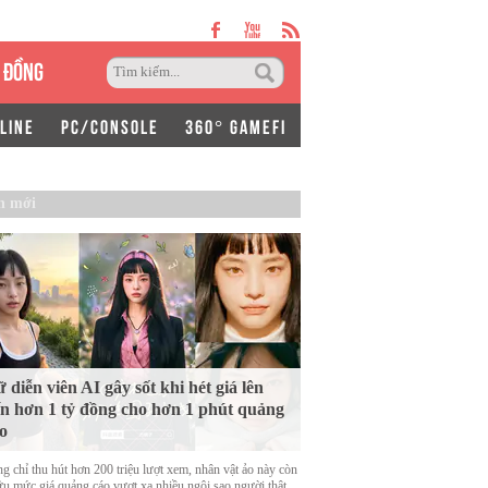
 ĐỒNG
LINE
PC/CONSOLE
360° GAMEFI
n mới
 diễn viên AI gây sốt khi hét giá lên
n hơn 1 tỷ đồng cho hơn 1 phút quảng
o
g chỉ thu hút hơn 200 triệu lượt xem, nhân vật ảo này còn
ữu mức giá quảng cáo vượt xa nhiều ngôi sao người thật