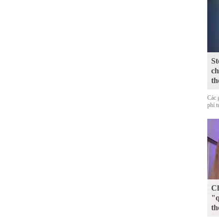
St
ch
th
Các 
phí 
Ch
"q
th