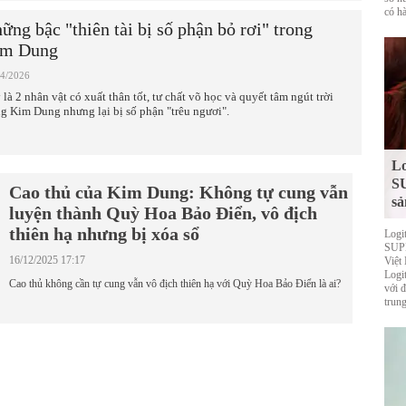
có hà
ững bậc "thiên tài bị số phận bỏ rơi" trong
im Dung
04/2026
 là 2 nhân vật có xuất thân tốt, tư chất võ học và quyết tâm ngút trời
ng Kim Dung nhưng lại bị số phận "trêu ngươi".
Lo
S
Cao thủ của Kim Dung: Không tự cung vẫn
sả
luyện thành Quỳ Hoa Bảo Điển, vô địch
thiên hạ nhưng bị xóa sổ
Logi
SUPE
16/12/2025 17:17
Việt
Logi
Cao thủ không cần tự cung vẫn vô địch thiên hạ với Quỳ Hoa Bảo Điển là ai?
với 
trung