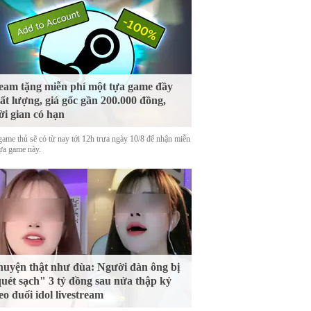
eam tặng miễn phí một tựa game đầy
ất lượng, giá gốc gần 200.000 đồng,
ời gian có hạn
game thủ sẽ có từ nay tới 12h trưa ngày 10/8 để nhận miễn
tựa game này.
uyện thật như đùa: Người đàn ông bị
uét sạch" 3 tỷ đồng sau nửa thập kỷ
eo đuổi idol livestream