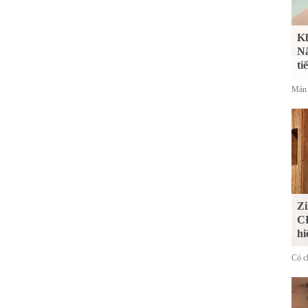
Kh
Nắ
ti
Màn 
Zi
CĐ
hi
Có ch