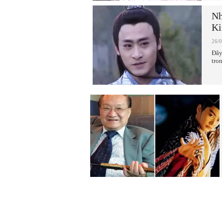
Nh
K
26/
Đây
tro