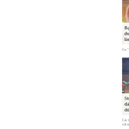
Bạ
du
là
Gu "g
St
đá
dù
Các 
với t