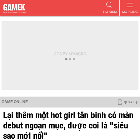
TÌM KIẾM
MỞ RỘNG
GAME ONLINE
QUAY LẠI
Lại thêm một hot girl tân binh có màn
debut ngoạn mục, được coi là "siêu
sao mới nổi"