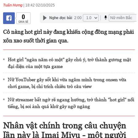
Tuấn Hưng
| 18:42 02/10/2025
0
Nghe đọc bài
2:00
CHIA SẺ
Cô nàng hot girl này đang khiến cộng đồng mạng phải
xôn xao suốt thời gian qua.
Hot girl "ngàn năm có một" gây chú ý, trở thành gương mặt
đại diện của một tựa game
Nữ YouTuber gây sốt khi vừa ngâm mình trong onsen vừa
chơi game, bị chỉ trích chiêu trò câu view
Nữ streamer bất ngờ rẽ ngang hướng, trở thành "hot girl" nổi
tiếng, bị soi ảnh quá khứ gây ngỡ ngàng
Nhân vật chính trong câu chuyện
lần này là Imai Miyu - một người