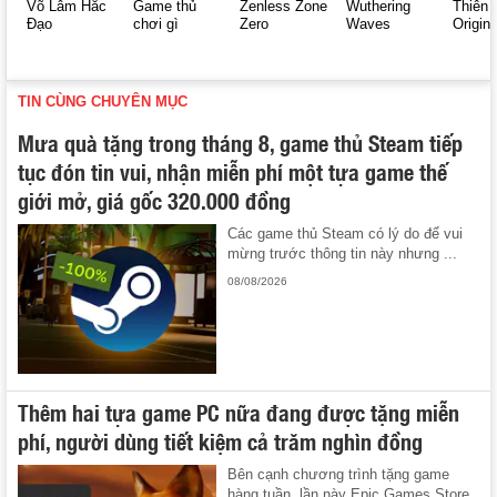
Võ Lâm Hắc
Game thủ
Zenless Zone
Wuthering
Thiên 
Đạo
chơi gì
Zero
Waves
Origin
TIN CÙNG CHUYÊN MỤC
Mưa quà tặng trong tháng 8, game thủ Steam tiếp
tục đón tin vui, nhận miễn phí một tựa game thế
giới mở, giá gốc 320.000 đồng
Các game thủ Steam có lý do để vui
mừng trước thông tin này nhưng ...
08/08/2026
Thêm hai tựa game PC nữa đang được tặng miễn
phí, người dùng tiết kiệm cả trăm nghìn đồng
Bên cạnh chương trình tặng game
hàng tuần, lần này Epic Games Store