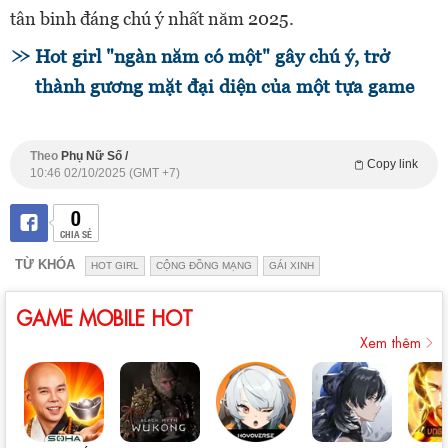
tân binh đáng chú ý nhất năm 2025.
Hot girl "ngàn năm có một" gây chú ý, trở
thành gương mặt đại diện của một tựa game
Theo
Phụ Nữ Số /
Copy link
10:46 02/10/2025 (GMT +7)
0
CHIA SẺ
TỪ KHÓA
HOT GIRL
CỘNG ĐỒNG MẠNG
GÁI XINH
GAME MOBILE HOT
Xem thêm