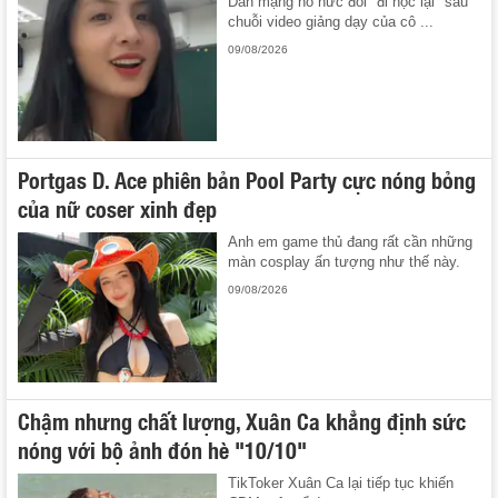
Dân mạng nô nức đòi "đi học lại" sau
chuỗi video giảng dạy của cô ...
09/08/2026
Portgas D. Ace phiên bản Pool Party cực nóng bỏng
của nữ coser xinh đẹp
Anh em game thủ đang rất cần những
màn cosplay ấn tượng như thế này.
09/08/2026
Chậm nhưng chất lượng, Xuân Ca khẳng định sức
nóng với bộ ảnh đón hè "10/10"
TikToker Xuân Ca lại tiếp tục khiến