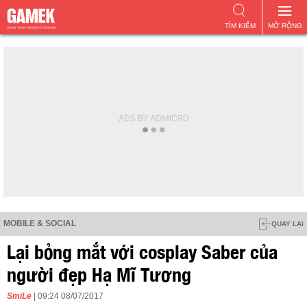
TÌM KIẾM
MỞ RỘNG
MOBILE & SOCIAL
QUAY LẠI
Lại bỏng mắt với cosplay Saber của
người đẹp Hạ Mĩ Tương
SmiLe
| 09:24 08/07/2017