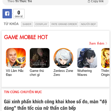
Theo
Trí Thức Trẻ
Copy link
0
CHIA SẺ
TỪ KHÓA
SABER
COSPLAY
FATE GRAND ORDER
NGƯỜI ĐẸP
GAME MOBILE HOT
Xem thêm
Võ Lâm Hắc
Game thủ
Zenless Zone
Wuthering
Thiên 
Đạo
chơi gì
Zero
Waves
Origin
TIN CÙNG CHUYÊN MỤC
Gái xinh phấn khích công khai khoe số đo, màn "độ
dáng" thần tốc của nữ thần căn bếp