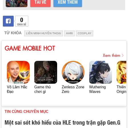
TẢI VỀ
XEM THÊM
0
CHIA SẺ
TỪ KHÓA
LIÊN MINH HUYỀN THOẠI
AHRI
COSPLAY
GAME MOBILE HOT
Xem thêm
Võ Lâm Hắc
Game thủ
Zenless Zone
Wuthering
Thiên 
Đạo
chơi gì
Zero
Waves
Origin
TIN CÙNG CHUYÊN MỤC
Một sai sót khó hiểu của HLE trong trận gặp Gen.G