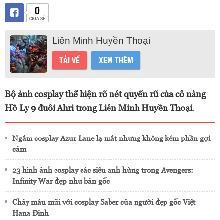
0
CHIA SẺ
Liên Minh Huyền Thoại
TẢI VỀ
XEM THÊM
Bộ ảnh cosplay thể hiện rõ nét quyến rũ của cô nàng
Hồ Ly 9 đuôi Ahri trong Liên Minh Huyền Thoại.
Ngắm cosplay Azur Lane lạ mắt nhưng không kém phần gợi
cảm
23 hình ảnh cosplay các siêu anh hùng trong Avengers:
Infinity War đẹp như bản gốc
Chảy máu mũi với cosplay Saber của người đẹp gốc Việt
Hana Đinh