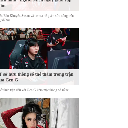
him
tên Bảo Khuyên Susan vẫn chưa hề giảm sức nóng trên
 xã hội.
 sở hữu thông số thê thảm trong trận
ua Gen.G
ết thúc trận đấu với Gen.G kèm một thông số rất tệ.