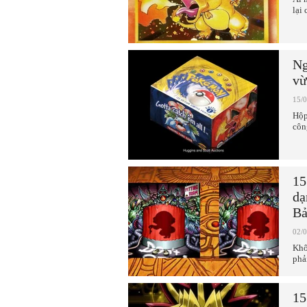
lại 
Ng
vừ
15/
Hộp
côn
15
dạ
Bả
02/
Khô
phả
15