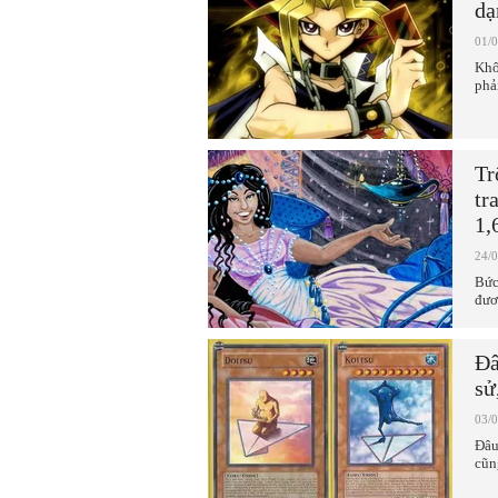
dạ
01/
Khô
phả
Tr
tr
1,
24/
Bức
đươ
Đâ
sử
03/
Đâu
cũn