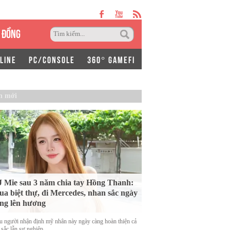
 ĐỒNG
LINE
PC/CONSOLE
360° GAMEFI
n mới
 Mie sau 3 năm chia tay Hồng Thanh:
a biệt thự, đi Mercedes, nhan sắc ngày
ng lên hương
u người nhận định mỹ nhân này ngày càng hoàn thiện cả
 sắc lẫn sự nghiệp.