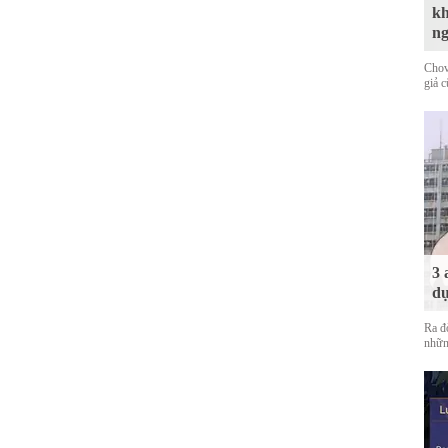
kh
n
Chov
giả 
3 
dự
Ra đ
nhữn