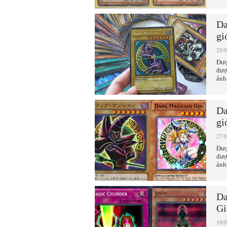
Da
gi
29/
Đượ
đượ
ảnh
Da
gi
27/
Đượ
đượ
ảnh
Da
Gi
18/