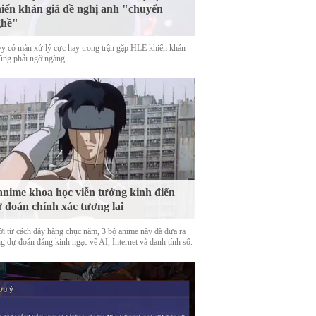
iến khán giả đề nghị anh "chuyển
ghề"
y có màn xử lý cực hay trong trận gặp HLE khiến khán
cũng phải ngỡ ngàng.
anime khoa học viễn tưởng kinh điển
 đoán chính xác tương lai
ời từ cách đây hàng chục năm, 3 bộ anime này đã đưa ra
g dự đoán đáng kinh ngạc về AI, Internet và danh tính số.