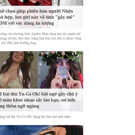
ờ chọn giúp phiên bản người Nhện
ù hợp, hot girl này vô tình "gây mê"
M với vóc dáng ấn tượng
nóng của thương hiệu Spider-Man đang lan tỏa mạnh mẽ
mạng xã hội, kéo theo hàng loạt trào lưu thú vị được cộng
 yêu điện ảnh hưởng ứng.
 bài thủ Yu-Gi-Oh! bất ngờ gây chú ý
i màn khoe nhan sắc táo bạo, soi info
ng thêm ngỡ ngàng
àng bài thủ Yu-Gi-Oh! đang thu hút mọi ánh nhìn.