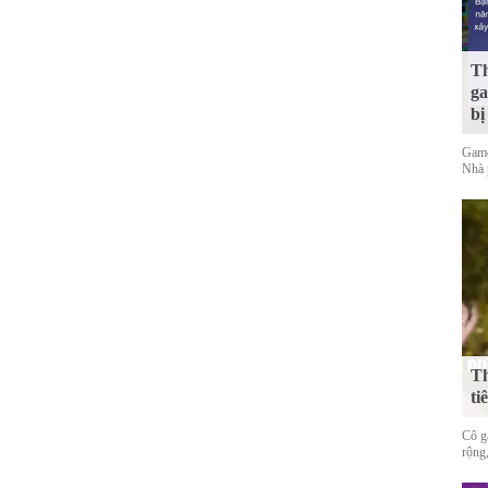
Th
ga
bị
Game
Nhà 
Th
ti
Cô gá
rộng,