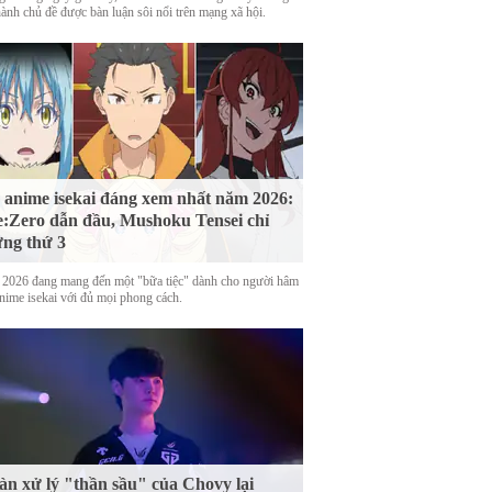
hành chủ đề được bàn luận sôi nổi trên mạng xã hội.
 anime isekai đáng xem nhất năm 2026:
:Zero dẫn đầu, Mushoku Tensei chỉ
ng thứ 3
2026 đang mang đến một "bữa tiệc" dành cho người hâm
nime isekai với đủ mọi phong cách.
n xử lý "thần sầu" của Chovy lại