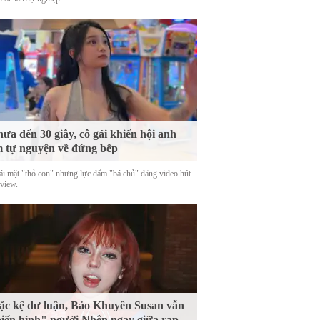
ưa đến 30 giây, cô gái khiến hội anh
 tự nguyện về đứng bếp
ái mặt "thỏ con" nhưng lực đấm "bá chủ" đăng video hút
 view.
c kệ dư luận, Bảo Khuyên Susan vẫn
iến hình" người Nhện ngay giữa rạp