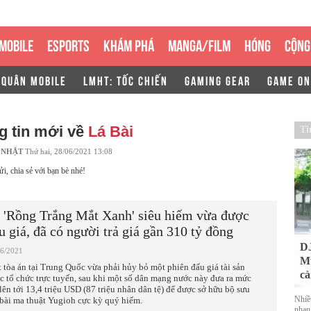
MOBILE
ESPORTS
KHÁM PHÁ
MANGA/FILM
HÓNG
CỘNG
 QUÂN MOBILE
LMHT: TỐC CHIẾN
GAMING GEAR
GAME ON
g tin mới về
Lá Bài
Ti
 NHẬT
Thứ hai, 28/06/2021 13:08
ửi, chia sẻ với bạn bè nhé!
 'Rồng Trắng Mắt Xanh' siêu hiếm vừa được
u giá, đã có người trả giá gần 310 tỷ đồng
DJ
06/2021
Mu
 tòa án tại Trung Quốc vừa phải hủy bỏ một phiên đấu giá tài sản
cà
c tổ chức trực tuyến, sau khi một số dân mạng nước này đưa ra mức
 lên tới 13,4 triệu USD (87 triệu nhân dân tệ) để được sở hữu bộ sưu
Nhiề
 bài ma thuật Yugioh cực kỳ quý hiếm.
nhan