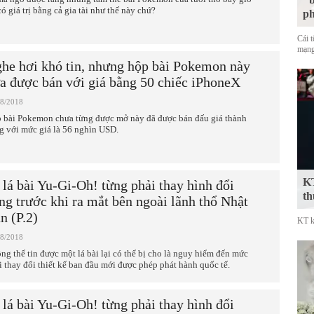
có giá trị bằng cả gia tài như thế này chứ?
p
Cái 
mạng
he hơi khó tin, nhưng hộp bài Pokemon này
a được bán với giá bằng 50 chiếc iPhoneX
08/2018
 bài Pokemon chưa từng được mở này đã được bán đấu giá thành
g với mức giá là 56 nghìn USD.
KT
 lá bài Yu-Gi-Oh! từng phải thay hình đổi
th
ng trước khi ra mắt bên ngoài lãnh thổ Nhật
n (P.2)
KT k
08/2018
ng thể tin được một lá bài lại có thể bị cho là nguy hiểm đến mức
i thay đổi thiết kế ban đầu mới được phép phát hành quốc tế.
 lá bài Yu-Gi-Oh! từng phải thay hình đổi