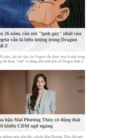
u 26 năm, câu nói "lạnh gáy" nhất của
geta vẫn là biểu tượng trong Dragon
ll Z
26 năm, câu nói này của Vegeta vẫn được xem là một trong
 lời thoại "chất" và đáng nhớ nhất lịch sử Dragon Ball Z.
a hậu Mai Phương Thúy có động thái
ới khiến CĐM ngỡ ngàng
g những ngày gần đây, cái tên Mai Phương Thúy bất ngờ