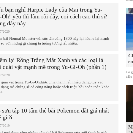
u bạn nghĩ Harpie Lady của Mai trong Yu-
-Oh! yếu thì lầm rồi đấy, coi cách cao thủ sử
ng đây này
07/2020
n bài Normal Monster với sức tấn công 1300 này lại hóa ra lại mạnh
 so với những gì chúng ta tưởng tượng rất nhiều.
Ch
ểm lại Rồng Trắng Mắt Xanh và các loại lá
em
i quái vật mạnh mẽ trong Yu-Gi-Oh (phần 1)
Cô g
07/2020
triệu
 quái vật trong Yu-Gi-Ohđược chia thành rất nhiều dạng, tùy vào
 dạng mà chúng sẽ có công năng hoặc cách triệu hồi hoàn toàn khác
u.
 sưu tập 10 tấm thẻ bài Pokemon đắt giá nhất
ế giới
07/2019
Mặ
mà ngờ được rằng những tấm thẻ bài Pokemon của tuổi thơ bây giờ
"b