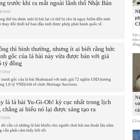
ng trước khi ra mắt ngoài lãnh thổ Nhật Bản
Nh
08/2018
ph
ng thể tin được một lá bài lại có thể bị cho là nguy hiểm đến mức
CĐ
i thay đổi thiết kế ban đầu mới được phép phát hành quốc tế.
Sức 
trên 
đồng
ông thì bình thường, nhưng ít ai biết rằng bức
anh gốc của lá bài này vừa được bán với giá
6 tỷ đồng
07/2018
 tranh gốc của lá bài Shahrazad với mức giá 72 nghìn USD (tương
ng 1,6 tỷ VND) bởi tổ chức Heritage Auctions.
Nữ
y là lá bài Yu-Gi-Oh! kỳ cục nhất trong lịch
vớ
, chẳng ai hiểu nó lại được sáng tạo ra
cà
07/2018
Cô n
 đó vẫn có những lá bài khiến cho người chơi bài ma thuật lâu năm
g vẫn phải cảm thấy bối rối.