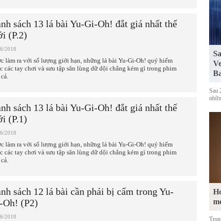
nh sách 13 lá bài Yu-Gi-Oh! đắt giá nhất thế
ới (P.2)
06/2018
Sa
c làm ra với số lượng giới hạn, những lá bài Yu-Gi-Oh! quý hiếm
Ve
c các tay chơi và sưu tập săn lùng dữ dội chẳng kém gì trong phim
Ba
 cả.
Sau 
những
nh sách 13 lá bài Yu-Gi-Oh! đắt giá nhất thế
ới (P.1)
06/2018
c làm ra với số lượng giới hạn, những lá bài Yu-Gi-Oh! quý hiếm
c các tay chơi và sưu tập săn lùng dữ dội chẳng kém gì trong phim
 cả.
nh sách 12 lá bài cần phải bị cấm trong Yu-
Ho
-Oh! (P2)
m
06/2018
Tron