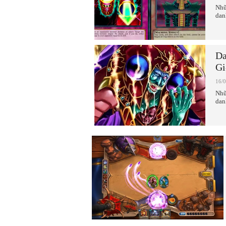
Nhữ
dan
Da
Gi
16/
Nhữ
dan