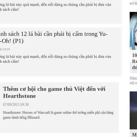
trở t
ng lá bài này quá mạnh, đến nỗi đáng ra chúng cần phải bị đưa vào
h sách cấm!
nh sách 12 lá bài cần phải bị cấm trong Yu-
-Oh! (P1)
06/2018
10
ng lá bài này quá mạnh, đến nỗi đáng ra chúng cần phải bị đưa vào
Re
h sách cấm!
đứ
Năm 
mộ a
Thêm cơ hội cho game thủ Việt đến với
Hearthstone
07/09/2013 09:30
Hearthstone: Heroes of Warcraft là game online thẻ tướng miễn phí của hãng
game danh tiếng Blizzard.
Mà