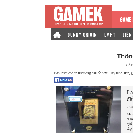
GAME 
GUNNY ORIGIN
LMHT
LIÊN
Thôn
CẬP
Bạn thích các tin tức trong chủ đề này? Hãy bình luận, g
Lá
đấ
28/
Một
đượ
giá
tập