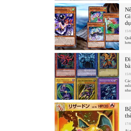
Nế
Gi
dụ
15/
Quâ
hơn
Đi
bà
15/
Các
mỗi
nha
Bộ
th
17/
Ai 