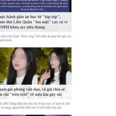
ực hành giáo án học từ "tóp tóp",
me thủ Liên Quân "ôm mặt" cay cú vì
 NPH khóa acc nửa tháng
 thủ Liên Quân "khóc ròng" khi nhận án phạt bất ngờ của
phát hành.
am gia phỏng vấn dạo, cô gái chia sẻ
êu chí "trên trời" về nửa kia gây sốc
i 2001 thẳng thắn nêu tiêu chí về bạn trai: có kinh tế, nhà
 xe sang, ngoại hình điển trai và yêu chiều bạn gái.