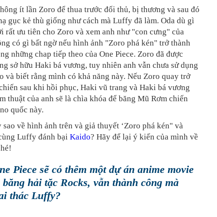
không ít lần Zoro để thua trước đối thủ, bị thương và sau đó
 hạ gục kẻ thù giống như cách mà Luffy đã làm. Oda dù gì
i rất ưu tiên cho Zoro và xem anh như "con cưng" của
ng có gì bất ngờ nếu hình ảnh "Zoro phá kén" trở thành
ong những chap tiếp theo của One Piece. Zoro đã được
ằng sở hữu Haki bá vương, tuy nhiên anh vẫn chưa sử dụng
o và biết rằng mình có khả năng này. Nếu Zoro quay trở
 chiến sau khi hồi phục, Haki vũ trang và Haki bá vương
ếm thuật của anh sẽ là chìa khóa để băng Mũ Rơm chiến
ano quốc này.
 sao về hình ảnh trên và giả thuyết ‘Zoro phá kén" và
 cùng Luffy đánh bại
Kaido
? Hãy để lại ý kiến của mình về
nhé!
ne Piece sẽ có thêm một dự án anime movie
 băng hải tặc Rocks, vẫn thành công mà
i thác Luffy?