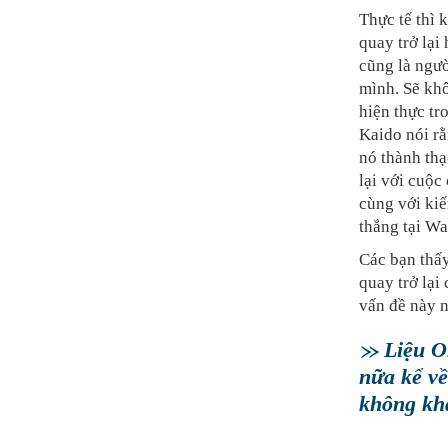
Thực tế thì 
quay trở lại
cũng là ngườ
mình. Sẽ khô
hiện thực tr
Kaido nói r
nó thành thạ
lại với cuộc
cùng với ki
thắng tại W
Các bạn thấy
quay trở lại
vấn đề này 
Liệu O
nữa kể về
không kha