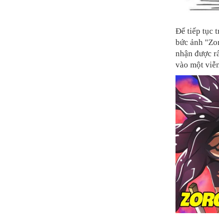
Để tiếp tục 
bức ảnh "Zor
nhận được rấ
vào một viễ