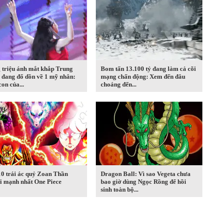
 triệu ánh mắt khắp Trung
Bom tấn 13.100 tỷ đang làm cả cõi
 đang đổ dồn về 1 mỹ nhân:
mạng chấn động: Xem đến đâu
on của...
choáng đến...
10 trái ác quỷ Zoan Thần
Dragon Ball: Vì sao Vegeta chưa
i mạnh nhất One Piece
bao giờ dùng Ngọc Rồng để hồi
sinh toàn bộ...