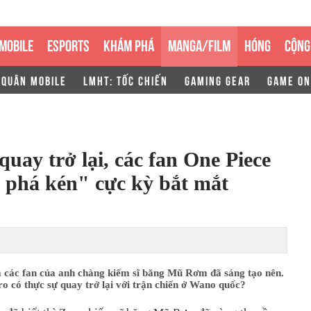
MOBILE
ESPORTS
KHÁM PHÁ
MANGA/FILM
HÓNG
CỘNG
 QUÂN MOBILE
LMHT: TỐC CHIẾN
GAMING GEAR
GAME ON
uay trở lại, các fan One Piece
 phá kén" cực kỳ bắt mắt
à các fan của anh chàng kiếm sĩ băng Mũ Rơm đã sáng tạo nên.
o có thực sự quay trở lại với trận chiến ở Wano quốc?