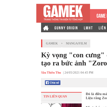
GAME 
GUNNY ORIGIN
LMHT
LIÊN
GAMEK
›
MANGA/FILM
Kỳ vọng "con cưng" q
tạo ra bức ảnh "Zoro
Sầu Thiên Thu
|
24/05/2021 04:45 PM
Đó là điều m
TIN LIÊN QUAN
Liệu rằng Zor