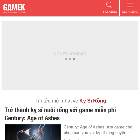
TÌM KIẾM
MỞ RỘNG
Tin tức mới nhất về:
Kỵ Sĩ Rồng
Trở thành kỵ sĩ nuôi rồng với game miễn phí
Century: Age of Ashes
Century: Age of Ashes, tựa game cho
phép bạn vào vai kỵ sĩ rồng huyền ...