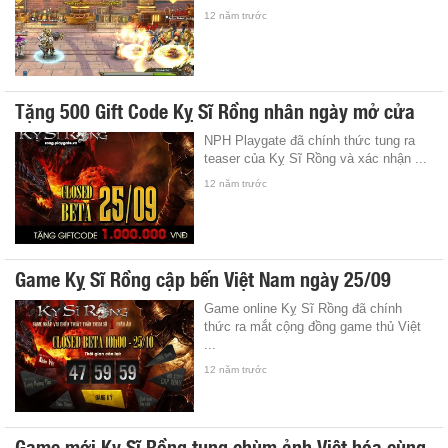
12 năm trước
Tặng 500 Gift Code Kỵ Sĩ Rồng nhân ngày mở cửa
NPH Playgate đã chính thức tung ra
teaser của Kỵ Sĩ Rồng và xác nhận ...
12 năm trước
Game Kỵ Sĩ Rồng cập bến Việt Nam ngày 25/09
Game online Kỵ Sĩ Rồng đã chính
thức ra mắt cộng đồng game thủ Việt
...
12 năm trước
Game mới Kỵ Sĩ Rồng tung chùm ảnh Việt hóa cùng