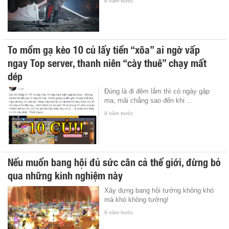
6 năm trước
To mồm gạ kèo 10 củ lấy tiền “xõa” ai ngờ vấp
ngay Top server, thanh niên “cày thuê” chạy mất
dép
Đúng là đi đêm lắm thì có ngày gặp
ma, mãi chẳng sao đến khi ...
9 năm trước
Nếu muốn bang hội đủ sức cân cả thế giới, đừng bỏ
qua những kinh nghiệm này
Xây dựng bang hội tưởng không khó
mà khó không tưởng!
9 năm trước