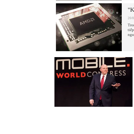
"K
20/
Tro
tiế
ngu