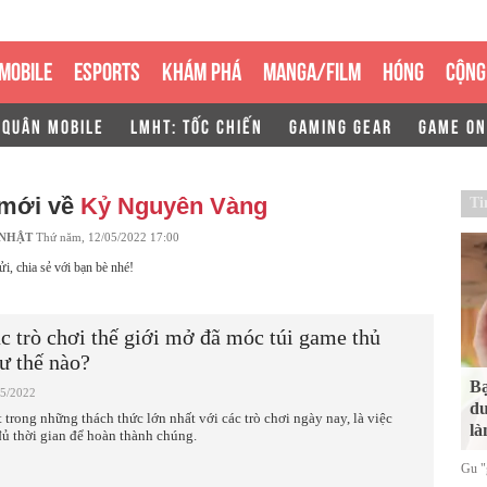
MOBILE
ESPORTS
KHÁM PHÁ
MANGA/FILM
HÓNG
CỘNG
 QUÂN MOBILE
LMHT: TỐC CHIẾN
GAMING GEAR
GAME ON
 mới về
Kỷ Nguyên Vàng
Ti
 NHẬT
Thứ năm, 12/05/2022 17:00
ửi, chia sẻ với bạn bè nhé!
c trò chơi thế giới mở đã móc túi game thủ
ư thế nào?
Bạ
05/2022
du
 trong những thách thức lớn nhất với các trò chơi ngày nay, là việc
là
đủ thời gian để hoàn thành chúng.
Gu "g