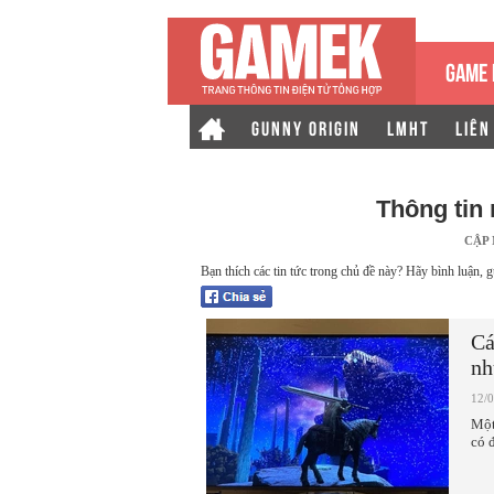
GAME 
GUNNY ORIGIN
LMHT
LIÊN
Thông tin
CẬP
Bạn thích các tin tức trong chủ đề này? Hãy bình luận, g
Cá
nh
12/
Một
có 