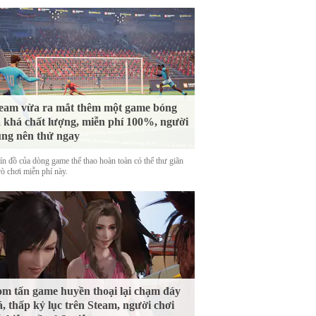
eam vừa ra mắt thêm một game bóng
 khá chất lượng, miễn phí 100%, người
ng nên thử ngay
tín đồ của dòng game thể thao hoàn toàn có thể thư giãn
rò chơi miễn phí này.
m tấn game huyền thoại lại chạm đáy
á, thấp kỷ lục trên Steam, người chơi