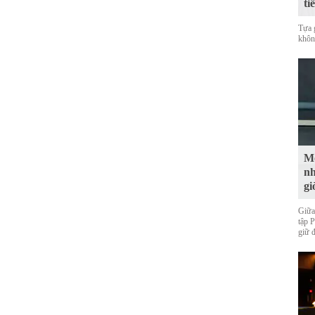
ti
Tựa 
không
Mộ
nh
gi
Giữa
tập 
giữ 