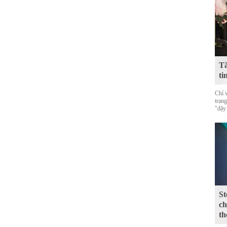
Tă
ti
Chỉ 
trạn
"dậy
St
ch
th