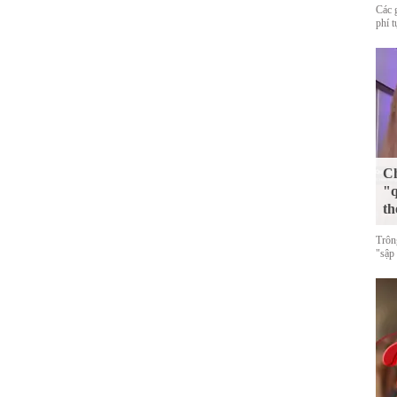
Các 
phí 
Ch
"q
th
Trôn
"sập