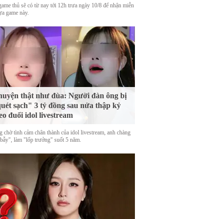
game thủ sẽ có từ nay tới 12h trưa ngày 10/8 để nhận miễn
tựa game này.
uyện thật như đùa: Người đàn ông bị
uét sạch" 3 tỷ đồng sau nửa thập kỷ
eo đuổi idol livestream
g chờ tình cảm chân thành của idol livestream, anh chàng
 bẫy", làm "lốp trưởng" suốt 5 năm.