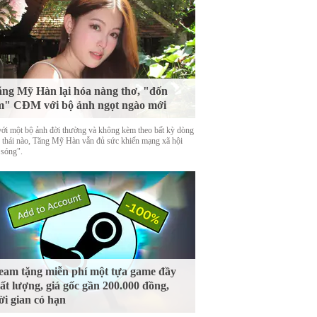
ng Mỹ Hàn lại hóa nàng thơ, "đốn
m" CĐM với bộ ảnh ngọt ngào mới
với một bộ ảnh đời thường và không kèm theo bất kỳ dòng
g thái nào, Tăng Mỹ Hàn vẫn đủ sức khiến mạng xã hội
 sóng".
eam tặng miễn phí một tựa game đầy
ất lượng, giá gốc gần 200.000 đồng,
ời gian có hạn