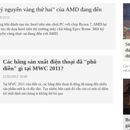
ỷ nguyên vàng thứ hai" của AMD đang đến
08/2019
ng khi đánh tan tác Intel trên sân chơi PC với chip Ryzen 7, AMD lại
p tục đe dọa Intel trên thị trường máy chủ bằng Epyc Rome. Một kỷ
yên vàng thực sự đang đến với AMD.
St
đá
dù
Các hãng sản xuất điện thoại đã "phô
Các 
diễn" gì tại MWC 2011?
với t
21/02/2011 10:00
Tại MWC 2011 vừa diễn ra, các hãng điện thoại di động đã mang đến nhiều
sản phẩm mới lạ và độc đáo. Tuy nhiên, bên cạnh đó vẫn còn có một số điểm
trừ nhất định mà chúng ta không thể bỏ qua.
Bo
gi