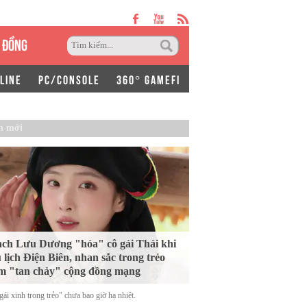
 ĐỒNG
LINE
PC/CONSOLE
360° GAMEFI
n mới
ch Lưu Dương "hóa" cô gái Thái khi
 lịch Điện Biên, nhan sắc trong trẻo
m "tan chảy" cộng đồng mạng
ái xinh trong trẻo" chưa bao giờ hạ nhiệt.