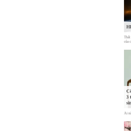
HL
Thất
của 
Cô
3 
si
Ai nấ