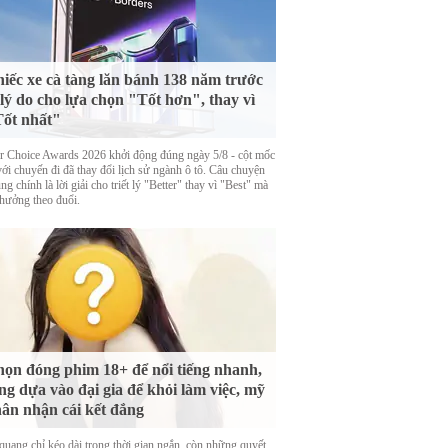
iếc xe cà tàng lăn bánh 138 năm trước
 lý do cho lựa chọn "Tốt hơn", thay vì
ốt nhất"
er Choice Awards 2026 khởi động đúng ngày 5/8 - cột mốc
với chuyến đi đã thay đổi lịch sử ngành ô tô. Câu chuyện
ng chính là lời giải cho triết lý "Better" thay vì "Best" mà
thưởng theo đuổi.
ọn đóng phim 18+ để nổi tiếng nhanh,
ng dựa vào đại gia để khỏi làm việc, mỹ
ân nhận cái kết đắng
quang chỉ kéo dài trong thời gian ngắn, còn những quyết