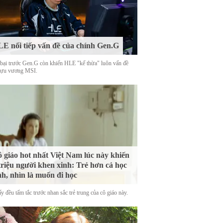
E nối tiếp vấn đề của chính Gen.G
 bại trước Gen.G còn khiến HLE "kế thừa" luôn vấn đề
cựu vương MSI.
 giáo hot nhất Việt Nam lúc này khiến
triệu người khen xinh: Trẻ hơn cả học
nh, nhìn là muốn đi học
y đều tấm tắc trước nhan sắc trẻ trung của cô giáo này.