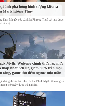
ạt ảnh phá hỏng hình tượng kiêu sa
ủa Mai Phương Thúy
g hình ảnh gây sốc của Mai Phương Thuý bất ngờ được
sẻ rầm rộ.
ack Myth: Wukong chính thức lập mức
á thấp nhất lịch sử, giảm 30% trên mọi
n tảng, game thủ đếm ngược một tuần
ội không thể tốt hơn cho các fan Black Myth: Wukong vẫn
 mong chờ ngày được trải nghiệm.