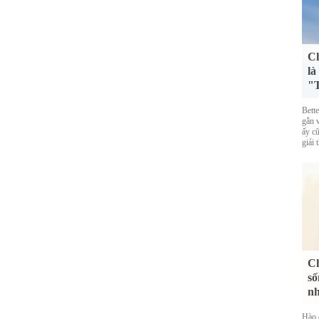
Ch
là
"T
Bett
gắn 
ấy cũ
giải 
Ch
số
nh
Hào 