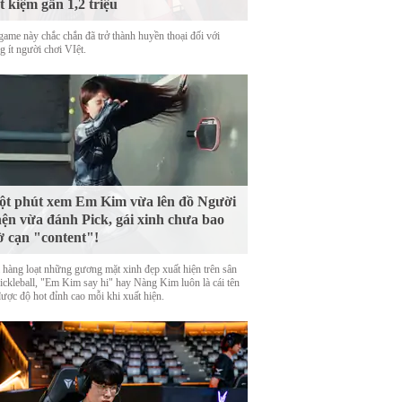
ết kiệm gần 1,2 triệu
game này chắc chắn đã trở thành huyền thoại đối với
 ít người chơi VIệt.
t phút xem Em Kim vừa lên đồ Người
ện vừa đánh Pick, gái xinh chưa bao
ờ cạn "content"!
 hàng loạt những gương mặt xinh đẹp xuất hiện trên sân
Pickleball, "Em Kim say hi" hay Nàng Kim luôn là cái tên
được độ hot đỉnh cao mỗi khi xuất hiện.