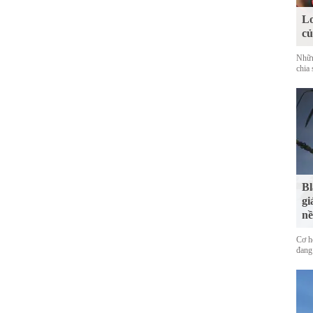
Lo
c
Nhữn
chia 
Bl
gi
nề
Cơ h
đang