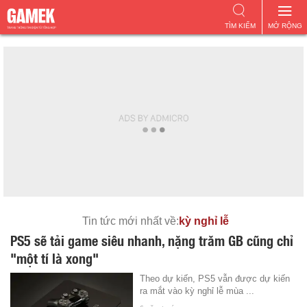
TÌM KIẾM
MỞ RỘNG
Tin tức mới nhất về:
kỳ nghỉ lễ
PS5 sẽ tải game siêu nhanh, nặng trăm GB cũng chỉ
"một tí là xong"
Theo dự kiến, PS5 vẫn được dự kiến
ra mắt vào kỳ nghỉ lễ mùa ...