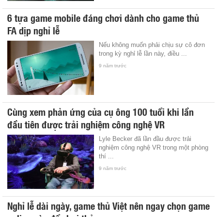
6 tựa game mobile đáng chơi dành cho game thủ
FA dịp nghỉ lễ
Nếu không muốn phải chịu sự cô đơn
trong kỳ nghỉ lễ lần này, điều ...
9 năm trước
Cùng xem phản ứng của cụ ông 100 tuổi khi lần
đầu tiên được trải nghiệm công nghệ VR
Lyle Becker đã lần đầu được trải
nghiệm công nghệ VR trong một phòng
thí ...
9 năm trước
Nghỉ lễ dài ngày, game thủ Việt nên ngay chọn game