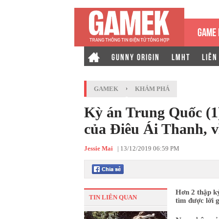
GAME 
GUNNY ORIGIN
LMHT
LIÊN
GAMEK
›
KHÁM PHÁ
Kỳ án Trung Quốc (1
của Điêu Ái Thanh, v
Jessie Mai
|
13/12/2019 06:59 PM
Hơn 2 thập k
TIN LIÊN QUAN
tìm được lời g