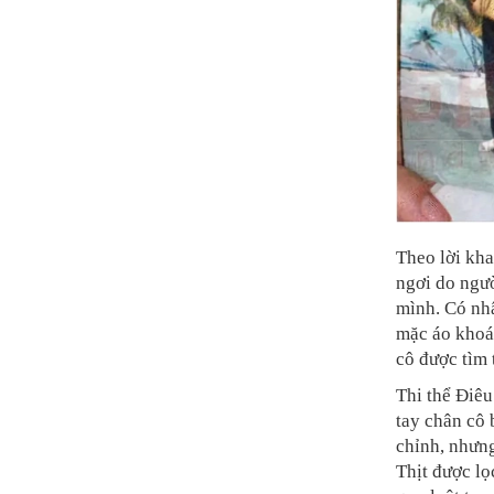
Theo lời kha
ngơi do ngườ
mình. Có nh
mặc áo khoác
cô được tìm
Thi thể Điê
tay chân cô 
chỉnh, nhưng
Thịt được lọ