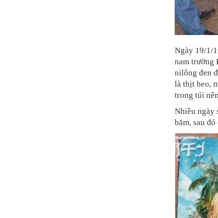
Ngày 19/1/19
nam trường 
nilông đen đ
là thịt heo,
trong túi nê
Nhiều ngày s
băm, sau đó 