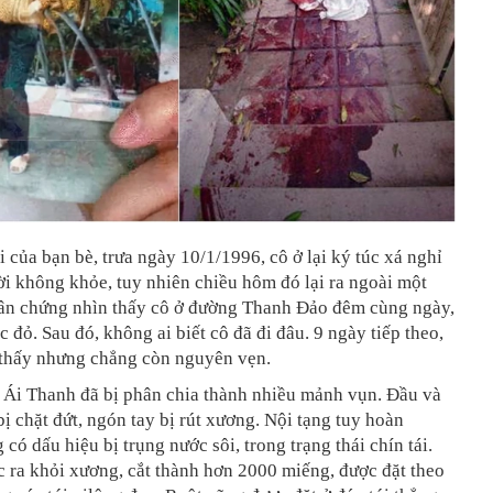
i của bạn bè, trưa ngày 10/1/1996, cô ở lại ký túc xá nghỉ
i không khỏe, tuy nhiên chiều hôm đó lại ra ngoài một
ân chứng nhìn thấy cô ở đường Thanh Đảo đêm cùng ngày,
 đỏ. Sau đó, không ai biết cô đã đi đâu. 9 ngày tiếp theo,
 thấy nhưng chẳng còn nguyên vẹn.
u Ái Thanh đã bị phân chia thành nhiều mảnh vụn. Đầu và
bị chặt đứt, ngón tay bị rút xương. Nội tạng tuy hoàn
 có dấu hiệu bị trụng nước sôi, trong trạng thái chín tái.
c ra khỏi xương, cắt thành hơn 2000 miếng, được đặt theo