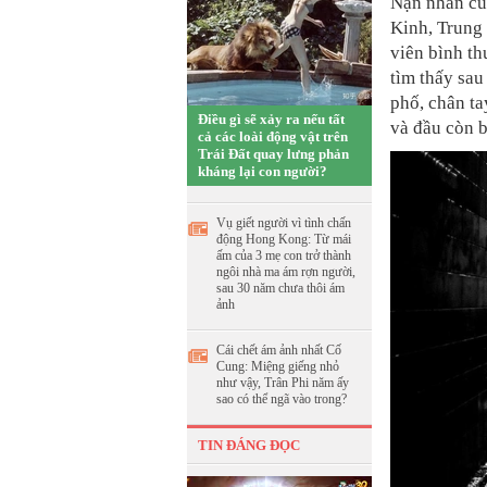
Nạn nhân củ
Kinh, Trung
viên bình th
tìm thấy sau
phố, chân ta
Điều gì sẽ xảy ra nếu tất
và đầu còn b
cả các loài động vật trên
Trái Đất quay lưng phản
kháng lại con người?
Vụ giết người vì tình chấn
động Hong Kong: Từ mái
ấm của 3 mẹ con trở thành
ngôi nhà ma ám rợn người,
sau 30 năm chưa thôi ám
ảnh
Cái chết ám ảnh nhất Cố
Cung: Miệng giếng nhỏ
như vậy, Trân Phi năm ấy
sao có thể ngã vào trong?
TIN ĐÁNG ĐỌC