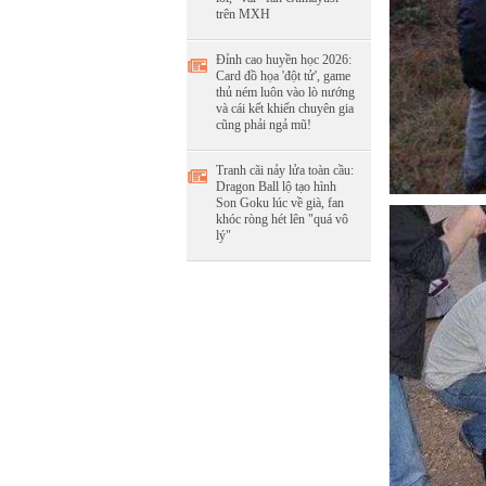
trên MXH
Đỉnh cao huyền học 2026:
Card đồ họa 'đột tử', game
thủ ném luôn vào lò nướng
và cái kết khiến chuyên gia
cũng phải ngả mũ!
Tranh cãi nảy lửa toàn cầu:
Dragon Ball lộ tạo hình
Son Goku lúc về già, fan
khóc ròng hét lên "quá vô
lý"