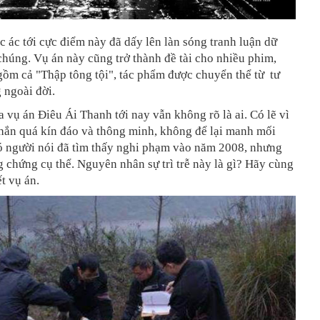
 ác tới cực điểm này đã dấy lên làn sóng tranh luận dữ
chúng. Vụ án này cũng trở thành đề tài cho nhiều phim,
gồm cả "Thập tông tội", tác phẩm được chuyển thể từ tư
 ngoài đời.
 vụ án Điêu Ái Thanh tới nay vẫn không rõ là ai. Có lẽ vì
 hắn quá kín đáo và thông minh, không để lại manh mối
ó người nói đã tìm thấy nghi phạm vào năm 2008, nhưng
 chứng cụ thể. Nguyên nhân sự trì trễ này là gì? Hãy cùng
ết vụ án.