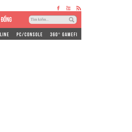
 ĐỒNG
LINE
PC/CONSOLE
360° GAMEFI