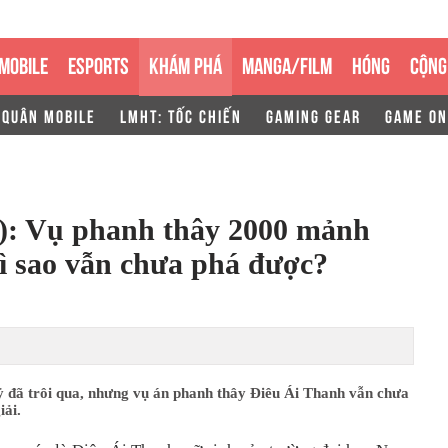
MOBILE
ESPORTS
KHÁM PHÁ
MANGA/FILM
HÓNG
CỘNG
 QUÂN MOBILE
LMHT: TỐC CHIẾN
GAMING GEAR
GAME ON
): Vụ phanh thây 2000 mảnh
ì sao vẫn chưa phá được?
ỷ đã trôi qua, nhưng vụ án phanh thây Điêu Ái Thanh vẫn chưa
iải.