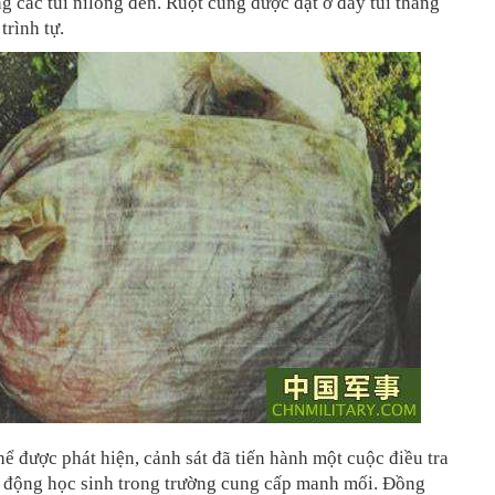
ng các túi nilông đen. Ruột cũng được đặt ở đáy túi thẳng
trình tự.
thể được phát hiện, cảnh sát đã tiến hành một cuộc điều tra
 động học sinh trong trường cung cấp manh mối. Đồng