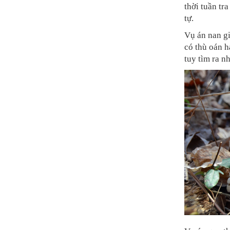
thời tuần tr
tự.
Vụ án nan gi
có thù oán h
tuy tìm ra n