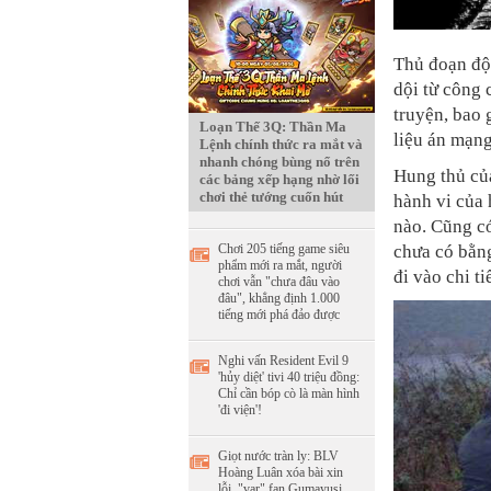
Thủ đoạn độc
dội từ công 
truyện, bao 
Loạn Thế 3Q: Thần Ma
liệu án mạng
Lệnh chính thức ra mắt và
nhanh chóng bùng nổ trên
Hung thủ của
các bảng xếp hạng nhờ lối
chơi thẻ tướng cuốn hút
hành vi của
nào. Cũng c
chưa có bằng
Chơi 205 tiếng game siêu
phẩm mới ra mắt, người
đi vào chi ti
chơi vẫn "chưa đâu vào
đâu", khẳng định 1.000
tiếng mới phá đảo được
Nghi vấn Resident Evil 9
'hủy diệt' tivi 40 triệu đồng:
Chỉ cần bóp cò là màn hình
'đi viện'!
Giọt nước tràn ly: BLV
Hoàng Luân xóa bài xin
lỗi, "var" fan Gumayusi