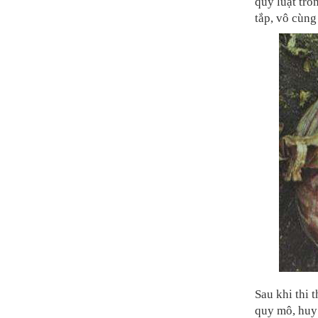
quy luật tro
tắp, vô cùng 
Sau khi thi 
quy mô, huy