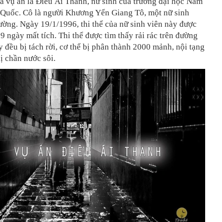
a vụ án là Điêu Ái Thanh, nữ sinh của trường đại học Nam
 Quốc. Cô là người Khương Yển Giang Tô, một nữ sinh
ường. Ngày 19/1/1996, thi thể của nữ sinh viên này được
 9 ngày mất tích. Thi thể được tìm thấy rải rác trên đường
y đều bị tách rời, cơ thể bị phân thành 2000 mảnh, nội tạng
ị chần nước sôi.