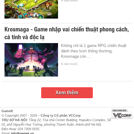
9 năm trước
Krosmaga - Game nhập vai chiến thuật phong cách,
cá tính và độc lạ
Không chỉ là 1 game RPG chiến thuật
đánh theo lượt thông thường,
Krosmaga còn ...
9 năm trước
Xem thêm
GameK
© Copyright 2007 - 2026 –
Công ty Cổ phần VCCorp
TRỤ SỞ HÀ NỘI:
Tầng 22, Tòa nhà Center Building, Hapulico Complex, Số
01, phố Nguyễn Huy Tưởng, phường Thanh Xuân, thành phố Hà Nội.
Điện thoại: 024 7309 5555.
Email:
info@gamek.vn