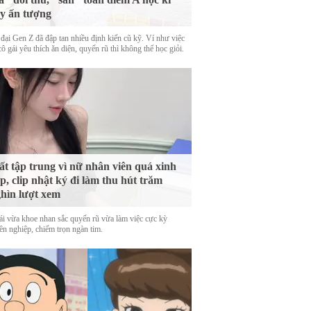
y ấn tượng
 đại Gen Z đã đập tan nhiều định kiến cũ kỹ. Ví như việc
ô gái yêu thích ăn diện, quyến rũ thì không thể học giỏi.
t tập trung vì nữ nhân viên quá xinh
p, clip nhật ký đi làm thu hút trăm
hìn lượt xem
ái vừa khoe nhan sắc quyến rũ vừa làm việc cực kỳ
ên nghiệp, chiếm trọn ngàn tim.