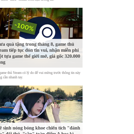
a quà tặng trong tháng 8, game thủ
eam tiếp tục đón tin vui, nhận miễn phí
t tựa game thế giới mở, giá gốc 320.000
ồng
game thủ Steam có lý do để vui mừng trước thông tin này
g cần nhanh tay.
 sinh nóng bỏng khoe chiến tích "đánh
a" đối thủ, "săn" toàn điểm A học kì