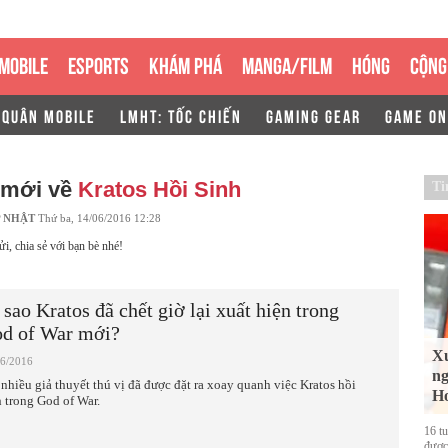
MOBILE
ESPORTS
KHÁM PHÁ
MANGA/FILM
HÓNG
CỘNG
 QUÂN MOBILE
LMHT: TỐC CHIẾN
GAMING GEAR
GAME ON
 mới về
Kratos Hồi Sinh
Ti
 NHẬT
Thứ ba, 14/06/2016 12:28
ửi, chia sẻ với bạn bè nhé!
 sao Kratos đã chết giờ lại xuất hiện trong
d of War mới?
Xu
06/2016
ng
 nhiều giả thuyết thú vị đã được đặt ra xoay quanh việc Kratos hồi
Ho
h trong God of War.
16 t
được