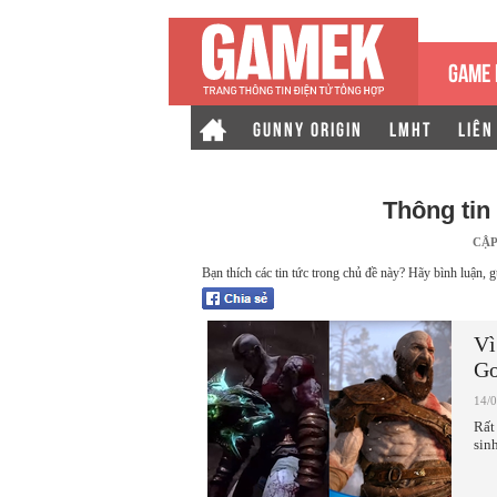
GAME 
GUNNY ORIGIN
LMHT
LIÊN
Thông tin
CẬP
Bạn thích các tin tức trong chủ đề này? Hãy bình luận, g
Vì
Go
14/
Rất
sin