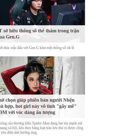
 sở hữu thông số thê thảm trong trận
ua Gen.G
ết thúc trận đấu với Gen.G kèm một thông số rất tệ.
ờ chọn giúp phiên bản người Nhện
ù hợp, hot girl này vô tình "gây mê"
M với vóc dáng ấn tượng
nóng của thương hiệu Spider-Man đang lan tỏa mạnh mẽ
mạng xã hội, kéo theo hàng loạt trào lưu thú vị được cộng
 yêu điện ảnh hưởng ứng.