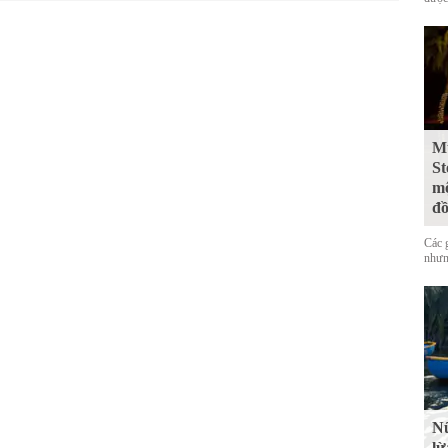
Mư
St
mộ
đ
Các 
nhưn
Nữ
lừ