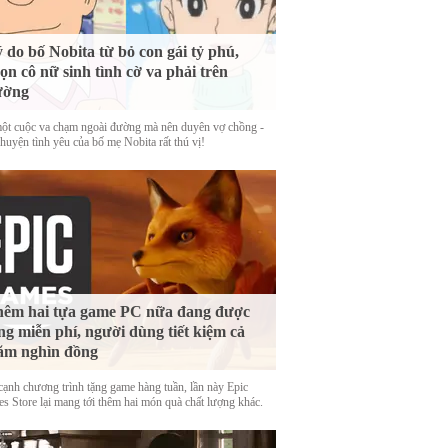
 do bố Nobita từ bỏ con gái tỷ phú,
ọn cô nữ sinh tình cờ va phải trên
ường
ột cuộc va chạm ngoài đường mà nên duyên vợ chồng -
huyện tình yêu của bố mẹ Nobita rất thú vị!
êm hai tựa game PC nữa đang được
ng miễn phí, người dùng tiết kiệm cả
ăm nghìn đồng
cạnh chương trình tặng game hàng tuần, lần này Epic
s Store lại mang tới thêm hai món quà chất lượng khác.