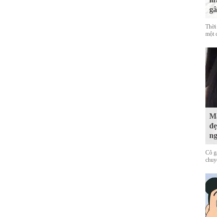
gâ
Thời
một c
Mấ
đẹ
ng
Cô g
chuy