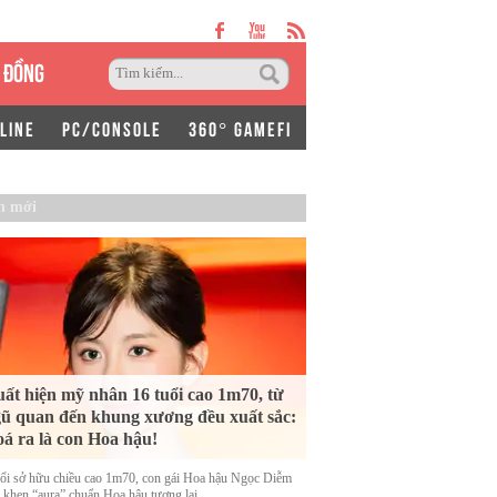
 ĐỒNG
LINE
PC/CONSOLE
360° GAMEFI
n mới
ất hiện mỹ nhân 16 tuổi cao 1m70, từ
ũ quan đến khung xương đều xuất sắc:
á ra là con Hoa hậu!
uổi sở hữu chiều cao 1m70, con gái Hoa hậu Ngọc Diễm
 khen “aura” chuẩn Hoa hậu tương lai.