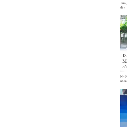
Tựa 
đây.
DJ
Mu
cà
Nhiề
nhan