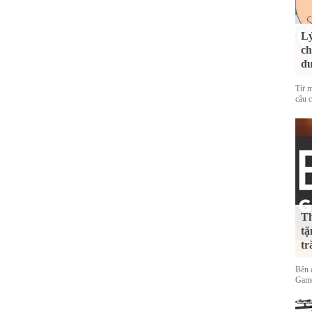
Lý
ch
đ
Từ m
câu c
Th
tặ
tr
Bên 
Game