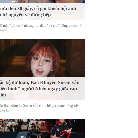
ưa đến 30 giây, cô gái khiến hội anh
 tự nguyện về đứng bếp
ái mặt "thỏ con" nhưng lực đấm "bá chủ" đăng video hút
 view.
c kệ dư luận, Bảo Khuyên Susan vẫn
iến hình" người Nhện ngay giữa rạp
him
tên Bảo Khuyên Susan vẫn chưa hề giảm sức nóng trên
 xã hội.