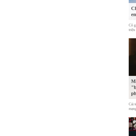
Ch
em
Cô g
triệu
Mặ
"b
p
Cái 
mạng