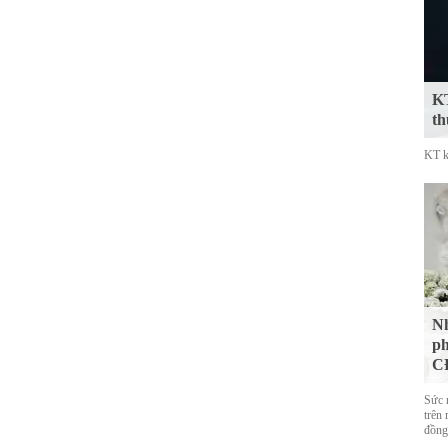
KT
th
KT k
Nh
ph
CĐ
Sức 
trên 
đồng