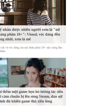
 nhân được nhiều người xem là "nữ
àng phim 18+": Visual, vóc dáng đều
ng nhất, xem là mê
 sắc và vóc dáng của mỹ nhân phim 18+ này xứng tầm
phẩm.
i thêm một game hẹn hò tương tác siêu
i cảm chuẩn bị lên sóng Steam, dàn nữ
ính đủ khiến game thủ xiêu lòng