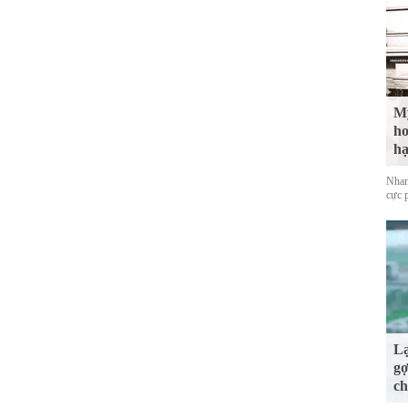
Mỹ
ho
hạ
Nhan
cực 
Lạ
gợ
ch