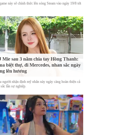
game này sẽ chính thức lên sóng Steam vào ngày 19/8 tới
 Mie sau 3 năm chia tay Hồng Thanh:
a biệt thự, đi Mercedes, nhan sắc ngày
ng lên hương
u người nhận định mỹ nhân này ngày càng hoàn thiện cả
 sắc lẫn sự nghiệp.