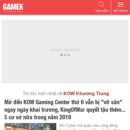
TÌM KIẾM
MỞ RỘNG
Tin tức mới nhất về:
KOW Khương Trung
Mở đến KOW Gaming Center thứ 6 vẫn bị "vỡ sân"
ngay ngày khai trương, KingOfWar quyết tậu thêm...
5 cơ sở nữa trong năm 2019
Mở Cyber mà quán nào cũng đông