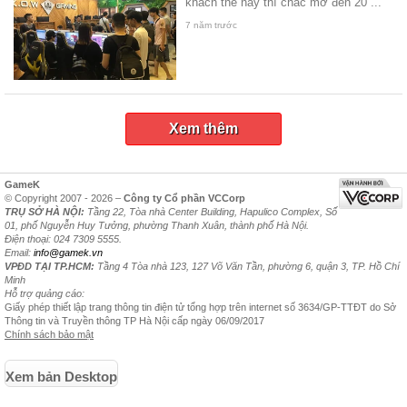
khách thế này thì chắc mở đến 20 ...
7 năm trước
Xem thêm
GameK
© Copyright 2007 - 2026 –
Công ty Cổ phần VCCorp
TRỤ SỞ HÀ NỘI:
Tầng 22, Tòa nhà Center Building, Hapulico Complex, Số
01, phố Nguyễn Huy Tưởng, phường Thanh Xuân, thành phố Hà Nội.
Điện thoại: 024 7309 5555.
Email:
info@gamek.vn
VPĐD TẠI TP.HCM:
Tầng 4 Tòa nhà 123, 127 Võ Văn Tần, phường 6, quận 3, TP. Hồ Chí
Minh
Hỗ trợ quảng cáo:
Giấy phép thiết lập trang thông tin điện tử tổng hợp trên internet số 3634/GP-TTĐT do Sở
Thông tin và Truyền thông TP Hà Nội cấp ngày 06/09/2017
Chính sách bảo mật
Xem bản Desktop