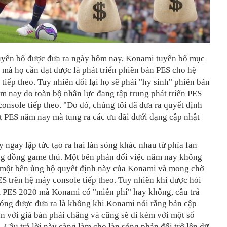
uyên bố được đưa ra ngày hôm nay, Konami tuyên bố mục
t mà họ cần đạt được là phát triển phiên bản PES cho hệ
tiếp theo. Tuy nhiên đổi lại họ sẽ phải "hy sinh" phiên bản
 nay do toàn bộ nhân lực đang tập trung phát triển PES
onsole tiếp theo. "Do đó, chúng tôi đã đưa ra quyết định
t PES năm nay mà tung ra các ưu đãi dưới dạng cập nhật
 ngay lập tức tạo ra hai làn sóng khác nhau từ phía fan
g đồng game thủ. Một bên phản đối việc năm nay không
 một bên ủng hộ quyết định này của Konami và mong chờ
S trên hệ máy console tiếp theo. Tuy nhiên khi được hỏi
t PES 2020 mà Konami có "miễn phí" hay không, câu trả
hóng được đưa ra là không khi Konami nói rằng bản cập
ẵn với giá bán phải chăng và cũng sẽ đi kèm với một số
 Câu trả lời này càng làm cho làn sóng phản đối trở lên dữ