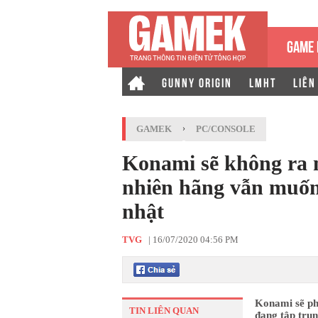
GAME 
GUNNY ORIGIN
LMHT
LIÊN
GAMEK
›
PC/CONSOLE
Konami sẽ không ra 
nhiên hãng vẫn muốn
nhật
TVG
|
16/07/2020 04:56 PM
Konami sẽ ph
TIN LIÊN QUAN
đang tập trun