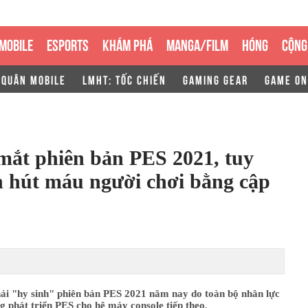
MOBILE
ESPORTS
KHÁM PHÁ
MANGA/FILM
HÓNG
CỘNG
 QUÂN MOBILE
LMHT: TỐC CHIẾN
GAMING GEAR
GAME ON
mắt phiên bản PES 2021, tuy
 hút máu người chơi bằng cập
ải "hy sinh" phiên bản PES 2021 năm nay do toàn bộ nhân lực
g phát triển PES cho hệ máy console tiếp theo.