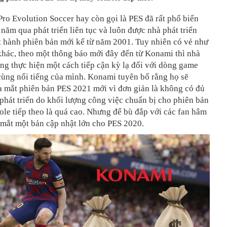
o Evolution Soccer hay còn gọi là PES đã rất phổ biến
năm qua phát triển liên tục và luôn được nhà phát triển
 hành phiên bản mới kể từ năm 2001. Tuy nhiên có vẻ như
khác, theo một thông báo mới đây đến từ Konami thì nhà
ang thực hiện một cách tiếp cận kỳ lạ đối với dòng game
cùng nổi tiếng của mình. Konami tuyên bố rằng họ sẽ
a mắt phiên bản PES 2021 mới vì đơn giản là không có đủ
 phát triển do khối lượng công việc chuẩn bị cho phiên bản
le tiếp theo là quá cao. Nhưng để bù đắp với các fan hâm
 mắt một bản cập nhật lớn cho PES 2020.