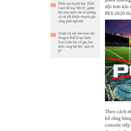
Đỉnh cao huyền học 2026:
dội hơn khi 
Card đồ họa 'đột tử', game
thủ ném luôn vào lò nướng
PES 2020 th
và cái kết khiến chuyên gia
cũng phải ngả mũ!
Tranh cãi nảy lửa toàn cầu:
Dragon Ball lộ tạo hình
Son Goku lúc về già, fan
khóc ròng hét lên "quá vô
lý"
Theo cách n
bố rằng hãng
console tiếp