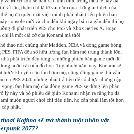
y và Microsoft sẽ bán ra chính thức trong mùa lễ này đã
từ rất lâu, thậm chí là từ vài năm qua. Lời giải thích của
hể họ đã quên mất việc mình phải phát triển phiên bản
áy console mới và cho đến khi ngày bán ra gần đến thì họ
uồng đi phát triển PES cho PS5 và Xbox Series X. Hoặc
 chỉ là một cái cớ của Konami mà thôi.
hể thao nói chúng như Madden, NBA và dòng game bóng
 PES, FIFA đều sở hữu lượng fan hâm mộ trung thành lớn,
 nhà phát triển đều tung ra những phiên bản game mới để
dung hoặc cải tiến đồ họa. Tuy nhiên năm nay, Konami sẽ
ột bước khi yêu cầu fan hâm mộ, cộng đồng game thủ vẫn
ản cũ PES 2020 nhưng phải trả tiền để có được những cập
y vọng, fan hâm mộ của dòng game PES sẽ đứng lên phản
vô lý này và bỏ phiếu để giúp Konami nhận ra rằng họ đã
ami muốn người chơi chi tiêu tiền, họ cần phải làm tốt hơn
n cập nhật.
thoại Kojima sẽ trở thành một nhân vật
berpunk 2077?