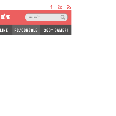
 ĐỒNG
LINE
PC/CONSOLE
360° GAMEFI