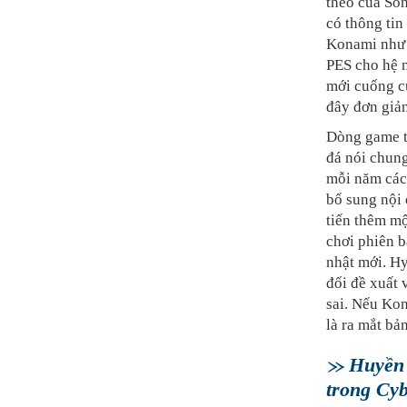
theo của Son
có thông tin 
Konami như t
PES cho hệ m
mới cuống c
đây đơn giản
Dòng game t
đá nói chung
mỗi năm các
bổ sung nội 
tiến thêm m
chơi phiên b
nhật mới. H
đối đề xuất 
sai. Nếu Kon
là ra mắt bả
Huyền 
trong Cy