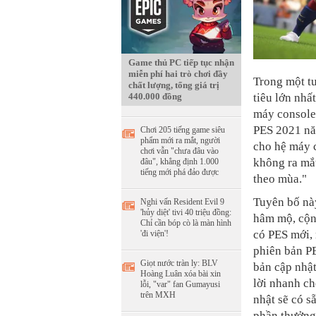
Game thủ PC tiếp tục nhận
miễn phí hai trò chơi đầy
Trong một t
chất lượng, tổng giá trị
440.000 đồng
tiêu lớn nhấ
máy console 
PES 2021 năm
Chơi 205 tiếng game siêu
phẩm mới ra mắt, người
cho hệ máy c
chơi vẫn "chưa đâu vào
không ra mắ
đâu", khẳng định 1.000
tiếng mới phá đảo được
theo mùa."
Tuyên bố này
Nghi vấn Resident Evil 9
'hủy diệt' tivi 40 triệu đồng:
hâm mộ, cộn
Chỉ cần bóp cò là màn hình
có PES mới,
'đi viện'!
phiên bản PE
Giọt nước tràn ly: BLV
bản cập nhậ
Hoàng Luân xóa bài xin
lời nhanh c
lỗi, "var" fan Gumayusi
trên MXH
nhật sẽ có s
phần thưởng.