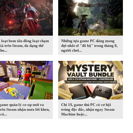
 loạt bom tấn đồng loạt chạm
Những tựa game PC đáng mong
iá trên Steam, đa dạng thể
đợi nhất sẽ "đổ bộ" trong tháng 8,
ho...
người chơi...
game quản lý co-op mới ra
Chỉ 1$, game thủ PC có cơ hội
rên Steam nhận mưa lời khen,
trúng độc đắc, nhận ngay Steam
có...
Machine hoặc...