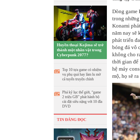
Dòng game Pr
trong những 
Konami phát
năm nay sẽ 
phát triển đ
Huyền thoại Kojima sẽ trở
bóng đá vô 
thành một nhân vật trong
không cho r
Cyberpunk 2077?
thời gian để
hệ máy conso
Top 10 tựa game có nhiệm
vụ phụ quá hay làm lu mờ
mộ, họ sẽ ra
cả tuyến truyện chính
Phá kỷ lục thế giới, “game
2 triệu GB” phát hành bộ
cài đặt siêu nặng với 10 đĩa
DVD
TIN ĐÁNG ĐỌC