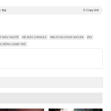
Copy link
c Trẻ
T MÁU NGƯỜI
HỆ MÁY CONSOLE
PRO EVOLUTION SOCCER
PES
G ĐỒNG GAME THỦ