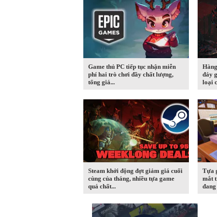
Game thủ PC tiếp tục nhận miễn
Hàng
phí hai trò chơi đầy chất lượng,
đáy g
tổng giá...
loại c
Steam khởi động đợt giảm giá cuối
Tựa 
cùng của tháng, nhiều tựa game
mắt t
quá chất...
đang 